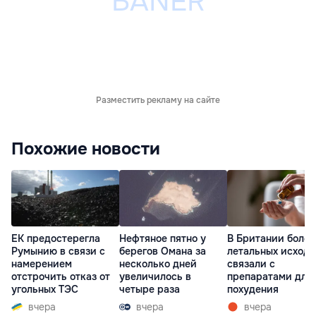
Разместить рекламу на сайте
Похожие новости
ЕК предостерегла
Нефтяное пятно у
В Британии более
Румынию в связи с
берегов Омана за
летальных исходо
намерением
несколько дней
связали с
отстрочить отказ от
увеличилось в
препаратами для
угольных ТЭС
четыре раза
похудения
вчера
вчера
вчера