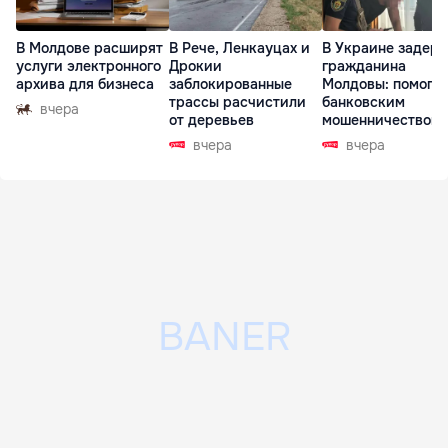
В Молдове расширят
В Рече, Ленкауцах и
В Украине задер
услуги электронного
Дрокии
гражданина
архива для бизнеса
заблокированные
Молдовы: помогал
трассы расчистили
банковским
вчера
от деревьев
мошенничеством 
Чехии
вчера
вчера