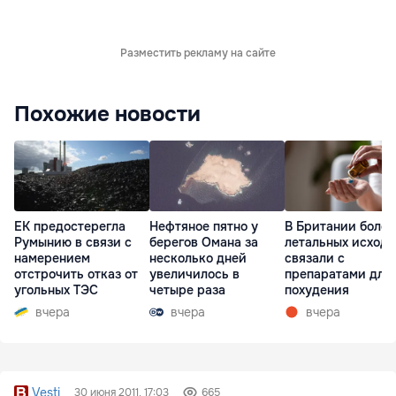
Разместить рекламу на сайте
Похожие новости
ЕК предостерегла
Нефтяное пятно у
В Британии более
Румынию в связи с
берегов Омана за
летальных исходо
намерением
несколько дней
связали с
отстрочить отказ от
увеличилось в
препаратами для
угольных ТЭС
четыре раза
похудения
вчера
вчера
вчера
Vesti
30 июня 2011, 17:03
665