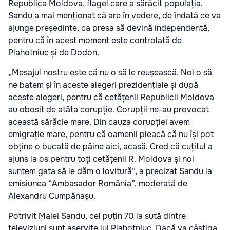
Republica Moldova, flagel care a sărăcit populația.
Sandu a mai menționat că are în vedere, de îndată ce va
ajunge președinte, ca presa să devină independentă,
pentru că în acest moment este controlată de
Plahotniuc și de Dodon.
„Mesajul nostru este că nu o să le reușească. Noi o să
ne batem și în aceste alegeri prezidențiale și după
aceste alegeri, pentru că cetățenii Republicii Moldova
au obosit de atâta corupție. Corupții ne-au provocat
această sărăcie mare. Din cauza corupției avem
emigrație mare, pentru că oamenii pleacă că nu își pot
obține o bucată de pâine aici, acasă. Cred că cuțitul a
ajuns la os pentru toți cetățenii R. Moldova și noi
suntem gata să le dăm o lovitură”, a precizat Sandu la
emisiunea “Ambasador România”, moderată de
Alexandru Cumpănașu.
Potrivit Maiei Sandu, cel puțin 70 la sută dintre
televiziuni sunt aservite lui Plahotniuc. Dacă va câștiga