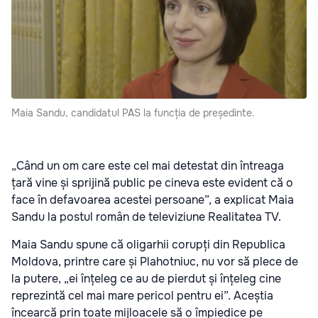
Maia Sandu, candidatul PAS la funcția de președinte.
„Când un om care este cel mai detestat din întreaga
țară vine și sprijină public pe cineva este evident că o
face în defavoarea acestei persoane”, a explicat Maia
Sandu la postul român de televiziune Realitatea TV.
Maia Sandu spune că oligarhii corupți din Republica
Moldova, printre care și Plahotniuc, nu vor să plece de
la putere, „ei înțeleg ce au de pierdut și înțeleg cine
reprezintă cel mai mare pericol pentru ei”. Aceștia
încearcă prin toate mijloacele să o împiedice pe