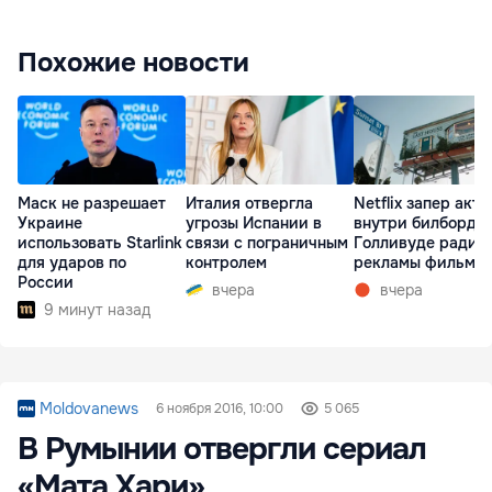
Похожие новости
Маск не разрешает
Италия отвергла
Netflix запер акте
Украине
угрозы Испании в
внутри билборда 
использовать Starlink
связи с пограничным
Голливуде ради
для ударов по
контролем
рекламы фильма
России
вчера
вчера
9 минут назад
Moldovanews
6 ноября 2016, 10:00
5 065
В Румынии отвергли сериал
«Мата Хари»