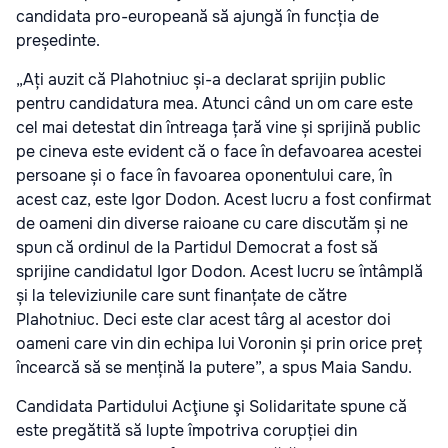
candidata pro-europeană să ajungă în funcția de
președinte.
„Ați auzit că Plahotniuc și-a declarat sprijin public
pentru candidatura mea. Atunci când un om care este
cel mai detestat din întreaga țară vine și sprijină public
pe cineva este evident că o face în defavoarea acestei
persoane și o face în favoarea oponentului care, în
acest caz, este Igor Dodon. Acest lucru a fost confirmat
de oameni din diverse raioane cu care discutăm și ne
spun că ordinul de la Partidul Democrat a fost să
sprijine candidatul Igor Dodon. Acest lucru se întâmplă
și la televiziunile care sunt finanțate de către
Plahotniuc. Deci este clar acest târg al acestor doi
oameni care vin din echipa lui Voronin și prin orice preț
încearcă să se mențină la putere”, a spus Maia Sandu.
Candidata Partidului Acţiune şi Solidaritate spune că
este pregătită să lupte împotriva corupției din