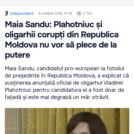
Independent
6 ноября 2016, 10:18
2 793
Maia Sandu: Plahotniuc și
oligarhii corupți din Republica
Moldova nu vor să plece de la
putere
Maia Sandu, candidatul pro-european la fotoliul
de președinte în Republica Moldova, a explicat că
susținerea anunțată oficial de oligarhul Vladimir
Plahotniuc pentru candidatura ei a fost doar de
fațadă și este mai degrabă un măr otrăvit.