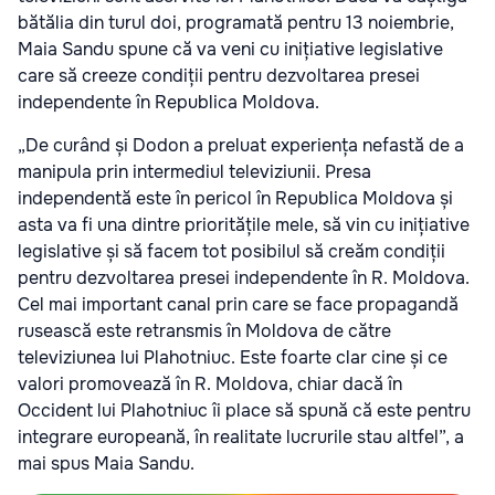
bătălia din turul doi, programată pentru 13 noiembrie,
Maia Sandu spune că va veni cu inițiative legislative
care să creeze condiții pentru dezvoltarea presei
independente în Republica Moldova.
„De curând și Dodon a preluat experiența nefastă de a
manipula prin intermediul televiziunii. Presa
independentă este în pericol în Republica Moldova și
asta va fi una dintre prioritățile mele, să vin cu inițiative
legislative și să facem tot posibilul să creăm condiții
pentru dezvoltarea presei independente în R. Moldova.
Cel mai important canal prin care se face propagandă
rusească este retransmis în Moldova de către
televiziunea lui Plahotniuc. Este foarte clar cine și ce
valori promovează în R. Moldova, chiar dacă în
Occident lui Plahotniuc îi place să spună că este pentru
integrare europeană, în realitate lucrurile stau altfel”, a
mai spus Maia Sandu.