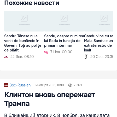
Похожие новости
Sandu: Tănase nu a
Sandu, despre numirea
Candu vine cu repl
venit de bunăvoie în
lui Radu în funcția de
Maia Sandu e un
Guvern. Toți au polițe
primar interimar
extraterestru de r
de plătit
înalt
7 Ноя. 00:00
22 Янв. 08:10
20 Сен. 23:30
Bbc-Russian
6 ноября 2016, 10:10
2 269
Клинтон вновь опережает
Трампа
В ближайший вторник, 8 ноября, за кандидата