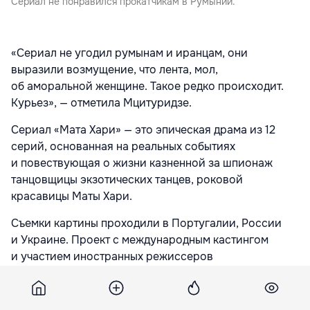
Сериал не понравился прокатчикам в Румынии.
«Сериал не угодил румынам и иранцам, они
выразили возмущение, что лента, мол,
об аморальной женщине. Такое редко происходит.
Курьез», — отметила Мцитуридзе.
Сериал «Мата Хари» — это эпическая драма из 12
серий, основанная на реальных событиях
и повествующая о жизни казненной за шпионаж
танцовщицы экзотических танцев, роковой
красавицы Маты Хари.
Съемки картины проходили в Португалии, России
и Украине. Проект с международным кастингом
и участием иностранных режиссеров
на международных территориях будет выходить
полностью на английском языке. В настоящий
момент в Лос-Анджелесе завершается пост-