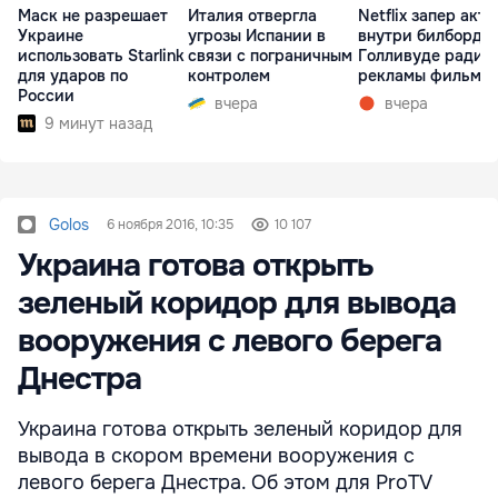
Маск не разрешает
Италия отвергла
Netflix запер акте
Украине
угрозы Испании в
внутри билборда 
использовать Starlink
связи с пограничным
Голливуде ради
для ударов по
контролем
рекламы фильма
России
вчера
вчера
9 минут назад
Golos
6 ноября 2016, 10:35
10 107
Украина готова открыть
зеленый коридор для вывода
вооружения с левого берега
Днестра
Украина готова открыть зеленый коридор для
вывода в скором времени вооружения с
левого берега Днестра. Об этом для ProTV