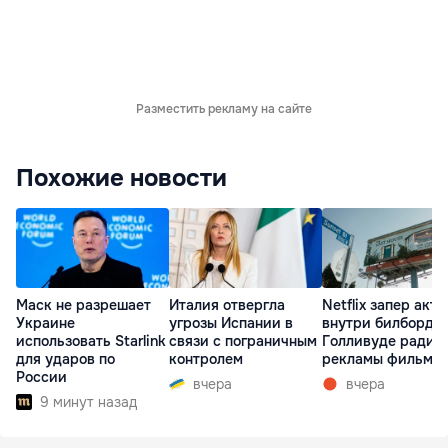
Разместить рекламу на сайте
Похожие новости
Маск не разрешает
Италия отвергла
Netflix запер акте
Украине
угрозы Испании в
внутри билборда 
использовать Starlink
связи с пограничным
Голливуде ради
для ударов по
контролем
рекламы фильма
России
вчера
вчера
9 минут назад