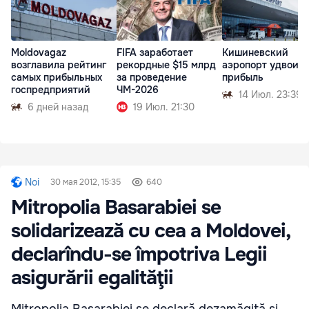
Moldovagaz
FIFA заработает
Кишиневский
возглавила рейтинг
рекордные $15 млрд
аэропорт удвоил
самых прибыльных
за проведение
прибыль
госпредприятий
ЧМ-2026
14 Июл. 23:39
6 дней назад
19 Июл. 21:30
Noi
30 мая 2012, 15:35
640
Mitropolia Basarabiei se
solidarizează cu cea a Moldovei,
declarîndu-se împotriva Legii
asigurării egalităţii