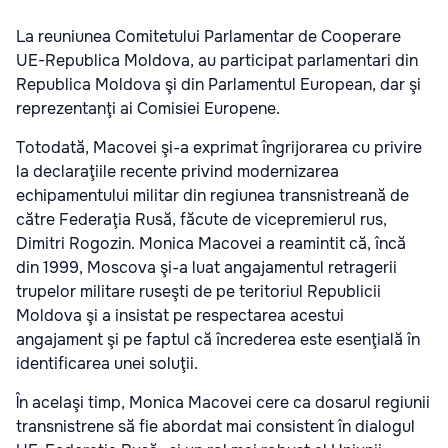
La reuniunea Comitetului Parlamentar de Cooperare
UE-Republica Moldova, au participat parlamentari din
Republica Moldova şi din Parlamentul European, dar şi
reprezentanţi ai Comisiei Europene.
Totodată, Macovei şi-a exprimat îngrijorarea cu privire
la declaraţiile recente privind modernizarea
echipamentului militar din regiunea transnistreană de
către Federaţia Rusă, făcute de vicepremierul rus,
Dimitri Rogozin. Monica Macovei a reamintit că, încă
din 1999, Moscova şi-a luat angajamentul retragerii
trupelor militare ruseşti de pe teritoriul Republicii
Moldova şi a insistat pe respectarea acestui
angajament şi pe faptul că încrederea este esenţială în
identificarea unei soluţii.
În acelaşi timp, Monica Macovei cere ca dosarul regiunii
transnistrene să fie abordat mai consistent în dialogul