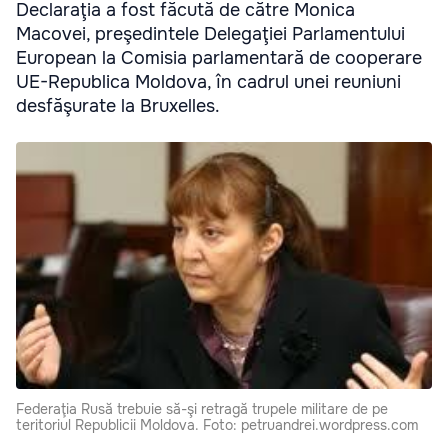
Declaraţia a fost făcută de către Monica
Macovei, preşedintele Delegaţiei Parlamentului
European la Comisia parlamentară de cooperare
UE-Republica Moldova, în cadrul unei reuniuni
desfăşurate la Bruxelles.
Federaţia Rusă trebuie să-şi retragă trupele militare de pe
teritoriul Republicii Moldova. Foto: petruandrei.wordpress.com