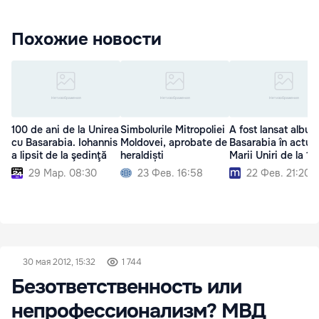
Похожие новости
100 de ani de la Unirea
Simbolurile Mitropoliei
A fost lansat album
cu Basarabia. Iohannis
Moldovei, aprobate de
Basarabia în actul
a lipsit de la şedinţă
heraldiști
Marii Uniri de la 19
29 Мар. 08:30
23 Фев. 16:58
22 Фев. 21:20
30 мая 2012, 15:32
1 744
Безответственность или
непрофессионализм? МВД