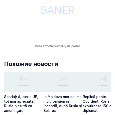
Разместить рекламу на сайте
Похожие новости
Sondaj: Ajutorul UE,
În Moldova mor cei mai
Replică pentru
tot mai apreciata.
mulți oameni în
Occident: Rusia
Rusia, văzută ca
incendii, după Rusia şi
expulzează 150 de
ameninţare
Belarus
diplomați