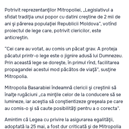
Potrivit reprezentanţilor Mitropoliei, „Legislativul a
sfidat tradiţia unui popor cu datini creştine de 2 mii de
ani şi părerea populaţiei Republicii Moldova”, votînd
proiectul de lege care, potrivit clericilor, este
anticreştin.
“Cei care au votat, au comis un păcat grav. A proteja
păcatul printr-o lege este o jignire adusă lui Dumnezeu.
Prin această lege se doreşte, în primul rînd, facilitarea
propagandei acestui mod păcătos de viaţă”, susţine
Mitropolia.
Mitropolia Basarabiei îndeamnă clericii şi creştinii să
înalţe rugăciuni „ca minţile celor de la conducere să se
lumineze, iar aceştia să conştientizeze greşeala pe care
au comis-o şi să caute posibilităţi pentru a o corecta”.
Amintim că Legea cu privire la asigurarea egalităţii,
adoptată la 25 mai, a fost dur criticată şi de Mitropolia