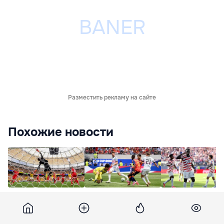
Разместить рекламу на сайте
Похожие новости
Определились все
Испания, победив
FIFA оштрафовал
участники
Бельгию со счетом
нападающего СШ
четвертьфинала
2:1, вышла в
$40 000 после
ЧМ-2026
полуфинал ЧМ-2026
скандала с красн