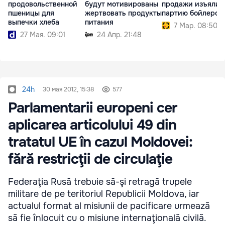
продовольственной
будут мотивированы
продажи изъяли
пшеницы для
жертвовать продукты
партию бойлеров
выпечки хлеба
питания
7 Мар. 08:50
27 Мая. 09:01
24 Апр. 21:48
24h
30 мая 2012, 15:38
577
Parlamentarii europeni cer
aplicarea articolului 49 din
tratatul UE în cazul Moldovei:
fără restricţii de circulaţie
Federaţia Rusă trebuie să-şi retragă trupele
militare de pe teritoriul Republicii Moldova, iar
actualul format al misiunii de pacificare urmează
să fie înlocuit cu o misiune internaţională civilă.