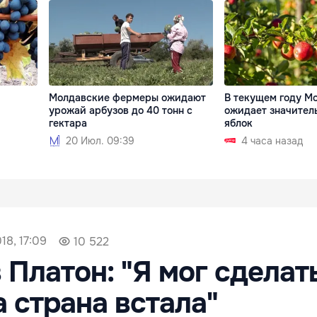
Молдавские фермеры ожидают
В текущем году М
урожай арбузов до 40 тонн с
ожидает значител
гектара
яблок
20 Июл. 09:39
4 часа назад
18, 17:09
10 522
 Платон: "Я мог сделать
а страна встала"