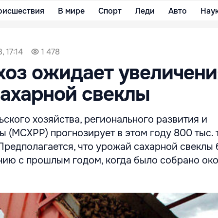
оисшествия
В мире
Спорт
Леди
Авто
Нау
, 17:14
1 478
хоз ожидает увеличени
ахарной свеклы
ского хозяйства, регионального развития и
 (МСХРР) прогнозирует в этом году 800 тыс. 
Предполагается, что урожай сахарной свеклы 
нию с прошлым годом, когда было собрано ок