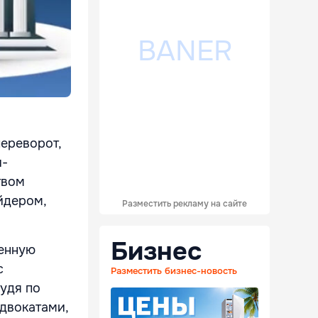
ереворот,
и-
твом
йдером,
Разместить рекламу на сайте
Бизнес
ленную
с
Разместить бизнес-новость
судя по
адвокатами,