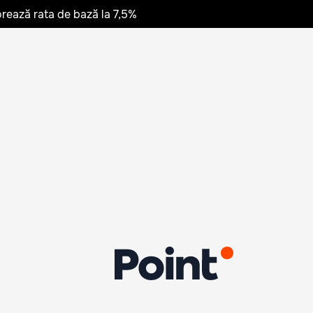
rează rata de bază la 7,5%