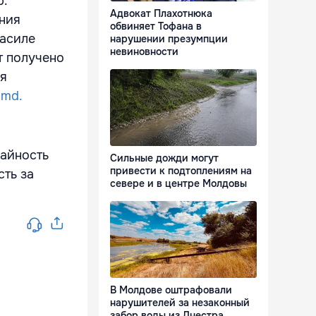
р.
Адвокат Плахотнюка
ания
обвиняет Тофана в
Василе
нарушении презумпции
невиновности
т получено
ля
.md.
айность
Сильные дожди могут
привести к подтоплениям на
сть за
севере и в центре Молдовы
В Молдове оштрафовали
нарушителей за незаконный
забор воды из Днестра