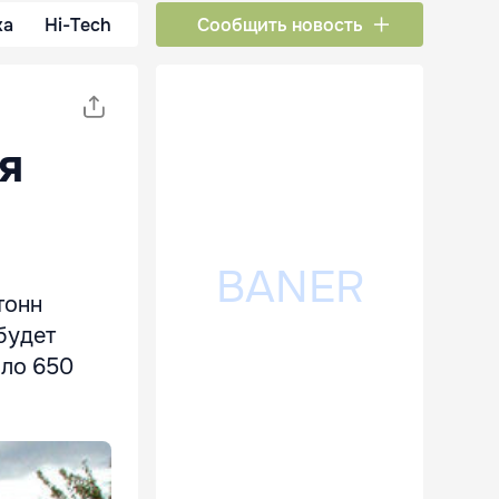
ка
Hi-Tech
Сообщить новость
я
тонн
будет
оло 650