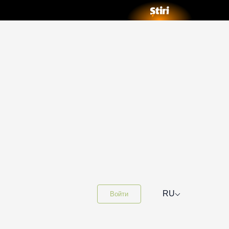
⌵
RU
Войти