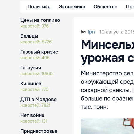
Политика
Экономика
Общество
Пр
Цены на топливо
новостей:
376
10 августа 2018
Ipn
Бельцы
Минсель
новостей:
5726
Газовый кризис
урожая с
новостей:
406
Гагаузия
Министерство сель
новостей:
10842
окружающей среды
Кишинев
сахарной свеклы. 
новостей:
770
больше по сравне
ДТП в Молдове
новостей:
7821
тыс. тонн.
Нет войне
новостей:
131
Приднестровье