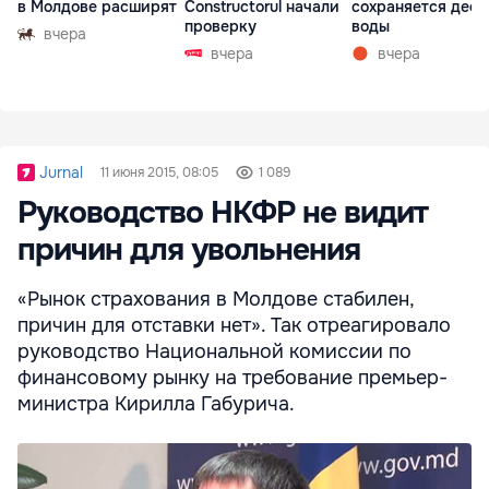
в Молдове расширят
Constructorul начали
сохраняется деф
проверку
воды
вчера
вчера
вчера
Jurnal
11 июня 2015, 08:05
1 089
Руководство НКФР не видит
причин для увольнения
«Рынок страхования в Молдове стабилен,
причин для отставки нет». Так отреагировало
руководство Национальной комиссии по
финансовому рынку на требование премьер-
министра Кирилла Габурича.