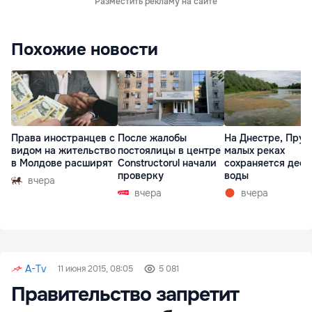
Разместить рекламу на сайте
Похожие новости
Права иностранцев с
После жалобы
На Днестре, Прут
видом на жительство
постоялицы в центре
малых реках
в Молдове расширят
Constructorul начали
сохраняется деф
проверку
воды
вчера
вчера
вчера
A-Tv
11 июня 2015, 08:05
5 081
Правительство запретит