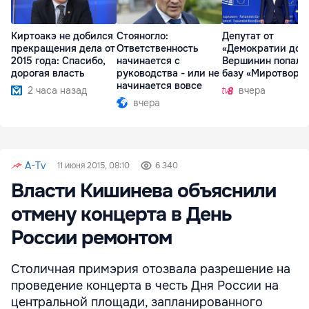
Киртоакэ не добился
Стояногло:
Депутат от
прекращения дела от
Ответственность
«Демократии дом
2015 года: Спасибо,
начинается с
Вершинин попал 
дорогая власть
руководства - или не
базу «Миротворц
начинается вовсе
2 часа назад
вчера
вчера
A-Tv
11 июня 2015, 08:10
6 340
Власти Кишинева объяснили
отмену концерта в День
России ремонтом
Столичная примэрия отозвала разрешение на
проведение концерта в честь Дня России на
центральной площади, запланированного