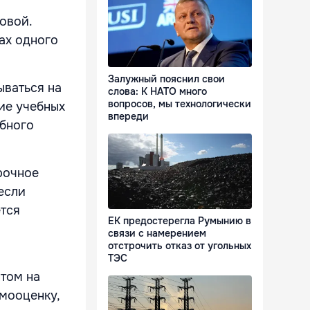
овой.
ах одного
Залужный пояснил свои
ываться на
слова: К НАТО много
вопросов, мы технологически
ие учебных
впереди
ебного
рочное
если
тся
ЕК предостерегла Румынию в
связи с намерением
отстрочить отказ от угольных
ТЭС
том на
мооценку,