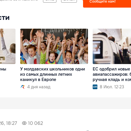
Сообщите нам!
сти
ены
У молдавских школьников одни
ЕС одобрил новые
из самых длинных летних
авиапассажиров: 
каникул в Европе
ручная кладь и к
4 дня назад
8 Июл. 12:23
6, 18:27
10 062