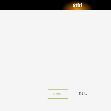
⌵
RU
Войти