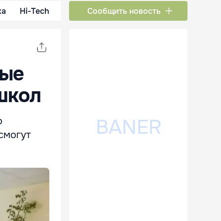
ка
Hi-Tech
Сообщить новость
вые
школ
о
смогут