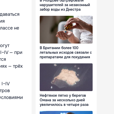
В Молдове оштрафовали
нарушителей за незаконный
забор воды из Днестра
даваться
ия
лассе не
огут
В Британии более 100
II–IV — при
летальных исходов связали с
препаратами для похудения
тся
иях — трёх
I–IV
етров
Нефтяное пятно у берегов
 условиями
Омана за несколько дней
увеличилось в четыре раза