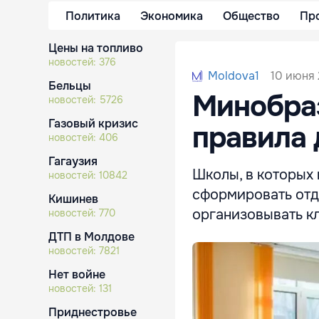
Политика
Экономика
Общество
Пр
Цены на топливо
новостей:
376
10 июня 
Moldova1
Бельцы
Минобра
новостей:
5726
Газовый кризис
правила 
новостей:
406
Гагаузия
Школы, в которых
новостей:
10842
сформировать отд
Кишинев
организовывать к
новостей:
770
ДТП в Молдове
новостей:
7821
Нет войне
новостей:
131
Приднестровье