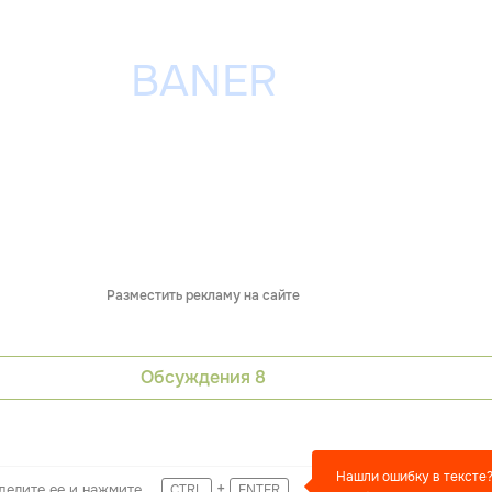
Разместить рекламу на сайте
Обсуждения
8
Нашли ошибку в тексте
+
делите ее и нажмите
CTRL
ENTER