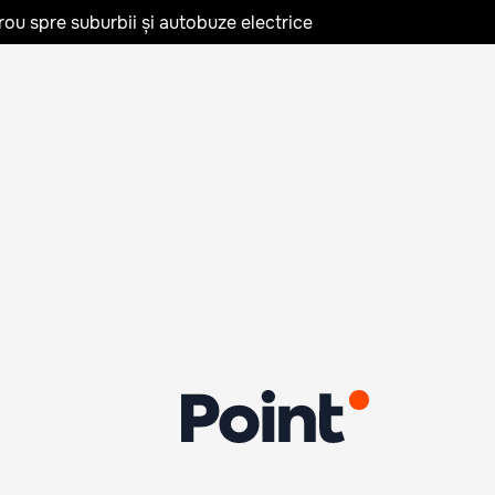
rou spre suburbii și autobuze electrice