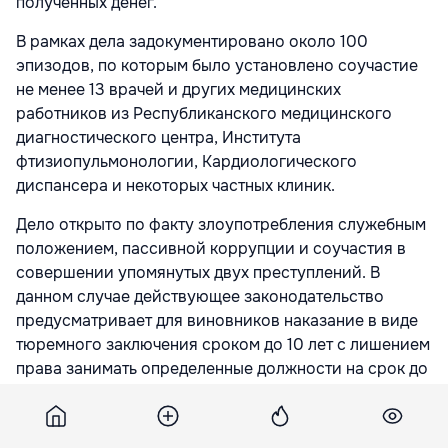
полученных денег.
В рамках дела задокументировано около 100
эпизодов, по которым было установлено соучастие
не менее 13 врачей и других медицинских
работников из Республиканского медицинского
диагностического центра, Института
фтизиопульмонологии, Кардиологического
диспансера и некоторых частных клиник.
Дело открыто по факту злоупотребления служебным
положением, пассивной коррупции и соучастия в
совершении упомянутых двух преступлений. В
данном случае действующее законодательство
предусматривает для виновников наказание в виде
тюремного заключения сроком до 10 лет с лишением
права занимать определенные должности на срок до
10 лет и штраф в размере 400 000 леев.
Подпишитесь на новости Point.md в Google