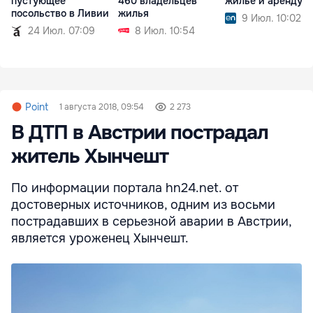
пустующее
460 владельцев
жильё и аренду
посольство в Ливии
жилья
9 Июл. 10:02
24 Июл. 07:09
8 Июл. 10:54
Point
1 августа 2018, 09:54
2 273
В ДТП в Австрии пострадал
житель Хынчешт
По информации портала hn24.net. от
достоверных источников, одним из восьми
пострадавших в серьезной аварии в Австрии,
является уроженец Хынчешт.