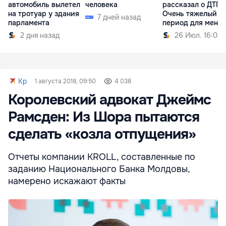
автомобиль вылетел
человека
рассказал о ДТП:
на тротуар у здания
Очень тяжелый
7 дней назад
парламента
период для меня
2 дня назад
26 Июл. 16:00
Kp
1 августа 2018, 09:50
4 038
Королевский адвокат Джеймс
Рамсден: Из Шора пытаются
сделать «козла отпущения»
Отчеты компании KROLL, составленные по
заданию Национального Банка Молдовы,
намерено искажают факты