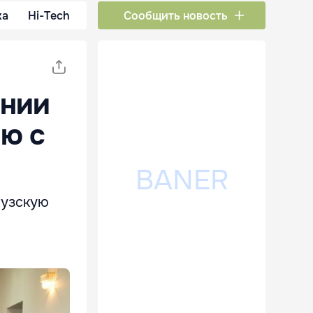
ка
Hi-Tech
Сообщить новость
ынии
ию с
аузскую