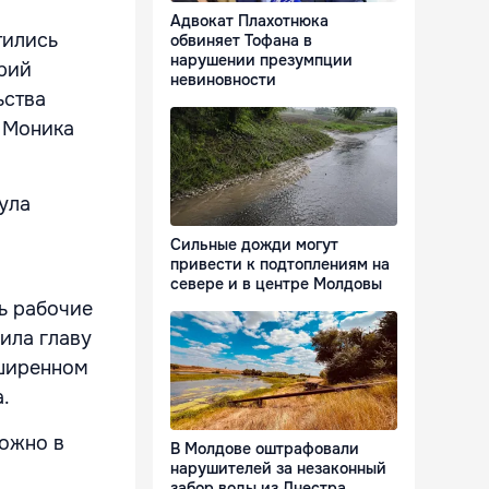
Адвокат Плахотнюка
тились
обвиняет Тофана в
нарушении презумпции
рий
невиновности
ьства
 Моника
ула
Сильные дожди могут
привести к подтоплениям на
севере и в центре Молдовы
ь рабочие
ила главу
сширенном
.
можно в
В Молдове оштрафовали
нарушителей за незаконный
забор воды из Днестра