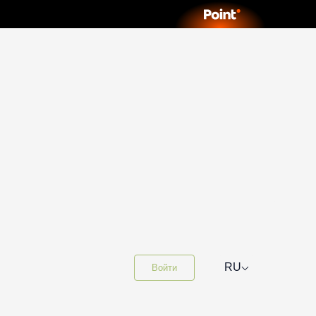
⌵
RU
Войти