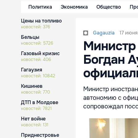
Политика
Экономика
Общество
Пр
Цены на топливо
новостей:
376
17 июня
Gagauzia
Бельцы
Министр
новостей:
5726
Газовый кризис
Богдан А
новостей:
406
официал
Гагаузия
новостей:
10842
Кишинев
Министр иностран
новостей:
770
автономию с офиц
ДТП в Молдове
сопровождал посо
новостей:
7821
Нет войне
новостей:
131
Приднестровье