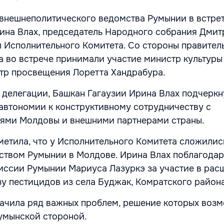
 внешнеполитического ведомства Румынии в встре
ина Влах, председатель Народного собрания Дмит
ы Исполнительного Комитета. Со стороны правител
 во встрече принимали участие министр культуры
тр просвещения Лоретта Хандрабура.
 делегации, Башкан Гагаузии Ирина Влах подчеркн
 автономии к конструктивному сотрудничеству с
тями Молдовы и внешними партнерами страны.
метила, что у Исполнительного Комитета сложилис
ством Румынии в Молдове. Ирина Влах поблагодар
иссии Румынии Мариуса Лазуркэ за участие в ра
у пестицидов из села Буджак, Комратского района
ачила ряд важных проблем, решение которых воз
румынской стороной.