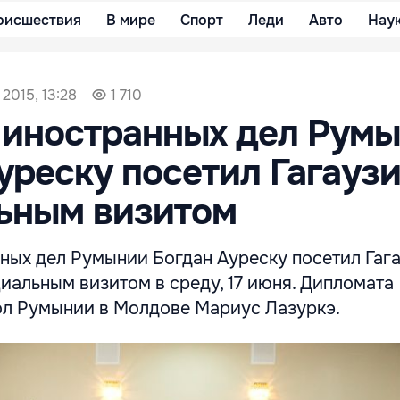
оисшествия
В мире
Спорт
Леди
Авто
Нау
 2015, 13:28
1 710
 иностранных дел Рум
уреску посетил Гагауз
ьным визитом
ных дел Румынии Богдан Ауреску посетил Гаг
иальным визитом в среду, 17 июня. Дипломата
л Румынии в Молдове Мариус Лазуркэ.