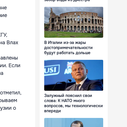
вне
ние
ГУ,
на Влах
В Италии из-за жары
достопримечательности
будут работать дольше
равлены
ии. Если
на
отметил,
Залужный пояснил свои
крываем
слова: К НАТО много
вопросов, мы технологически
аузии о
впереди