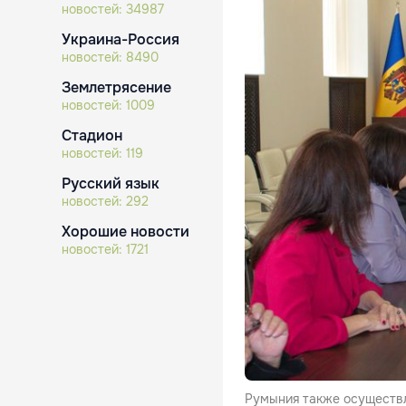
новостей:
34987
Украина-Россия
новостей:
8490
Землетрясение
новостей:
1009
Стадион
новостей:
119
Русский язык
новостей:
292
Хорошие новости
новостей:
1721
Румыния также осуществл