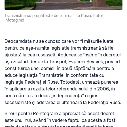
Transnistria se pregătește de „unirea” cu Rusia. Foto:
infotag.md
Deocamdată nu se cunosc care vor fi măsurile luate
pentru ca așa-numita legislație transnistreană să fie
ajustată la cea rusească. Acțiunea se înscrie în decretul
aşa zisului lider de la Tiraspol, Evgheni Şevciuk, privind
constituirea unei comisii în două săptămâni pentru a
aduce legislaţia Transnistriei în conformitate cu
legislaţia Federaţiei Ruse. Totodată, urmează punerea
în aplicare a rezultatelor referendumului din 2006, în
urma căruia s-a decis „independenţa” regiunii
secesioniste şi aderarea ei ulterioară la Federaţia Rusă.
Biroul pentru Reintegrare a apreciat că acest decret
este unul nul, având în vedere faptul că acesta a fost