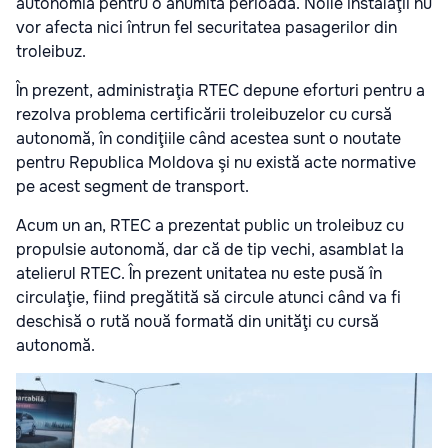
autonomia pentru o anumită perioadă. Noile instalaţii nu
vor afecta nici întrun fel securitatea pasagerilor din
troleibuz.
În prezent, administraţia RTEC depune eforturi pentru a
rezolva problema certificării troleibuzelor cu cursă
autonomă, în condiţiile când acestea sunt o noutate
pentru Republica Moldova şi nu există acte normative
pe acest segment de transport.
Acum un an, RTEC a prezentat public un troleibuz cu
propulsie autonomă, dar că de tip vechi, asamblat la
atelierul RTEC. În prezent unitatea nu este pusă în
circulaţie, fiind pregătită să circule atunci când va fi
deschisă o rută nouă formată din unităţi cu cursă
autonomă.