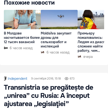
Похожие новости
В Молдове
Moldsilva закупает
Премьеру
насчитывается более
дроны для
пожаловались:
12 тысяч вакансий
сельхозработ и
Людям из диаспо
инспекций
сложнее найти
6 часов назад
работу, чем
6 часов назад
гастарбайтерам
вчера
Independent
9 сентября 2016, 15:18
673
Transnistria se pregătește de
„unirea” cu Rusia: A început
ajustarea „legislaţiei”