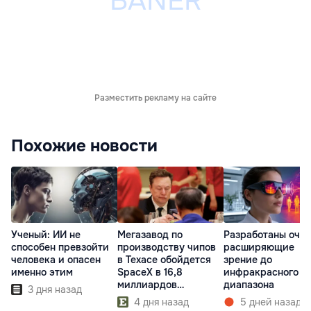
Разместить рекламу на сайте
Похожие новости
Ученый: ИИ не
Мегазавод по
Разработаны очки
способен превзойти
производству чипов
расширяющие
человека и опасен
в Техасе обойдется
зрение до
именно этим
SpaceX в 16,8
инфракрасного
миллиардов
диапазона
3 дня назад
долларов
4 дня назад
5 дней назад