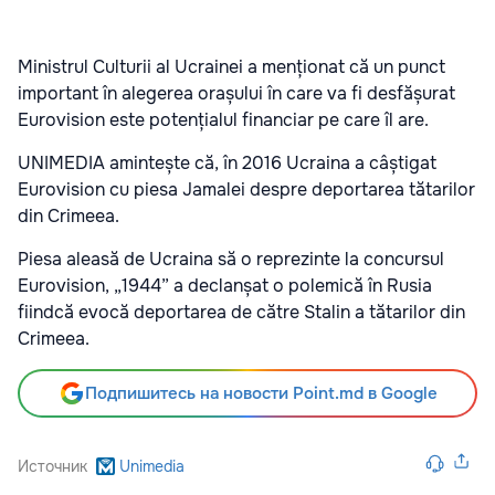
Ministrul Culturii al Ucrainei a menționat că un punct
important în alegerea orașului în care va fi desfășurat
Eurovision este potențialul financiar pe care îl are.
UNIMEDIA amintește că, în 2016 Ucraina a câștigat
Eurovision cu piesa Jamalei despre deportarea tătarilor
din Crimeea.
Piesa aleasă de Ucraina să o reprezinte la concursul
Eurovision, „1944” a declanșat o polemică în Rusia
fiindcă evocă deportarea de către Stalin a tătarilor din
Crimeea.
Подпишитесь на новости Point.md в Google
Источник
Unimedia