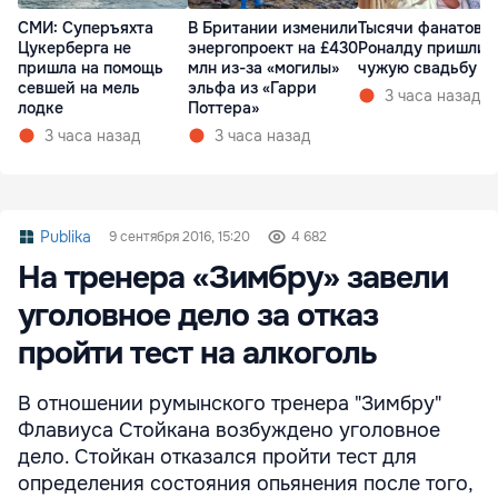
СМИ: Суперъяхта
Тысячи фанатов
В Британии изменили
Цукерберга не
Роналду пришли 
энергопроект на £430
пришла на помощь
чужую свадьбу
млн из-за «могилы»
севшей на мель
эльфа из «Гарри
3 часа назад
лодке
Поттера»
3 часа назад
3 часа назад
Publika
9 сентября 2016, 15:20
4 682
На тренера «Зимбру» завели
уголовное дело за отказ
пройти тест на алкоголь
В отношении румынского тренера "Зимбру"
Флавиуса Стойкана возбуждено уголовное
дело. Стойкан отказался пройти тест для
определения состояния опьянения после того,