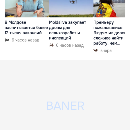
В Молдове
Moldsilva закупает
Премьеру
насчитывается более
дроны для
пожаловались:
12 тысяч вакансий
сельхозработ и
Людям из диаспо
инспекций
сложнее найти
6 часов назад
работу, чем
6 часов назад
гастарбайтерам
вчера