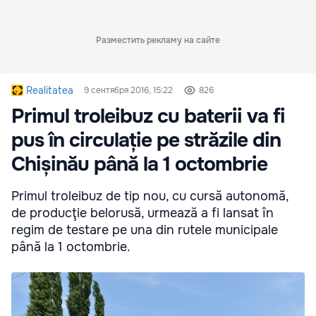
Разместить рекламу на сайте
Realitatea
9 сентября 2016, 15:22
826
Primul troleibuz cu baterii va fi
pus în circulație pe străzile din
Chișinău până la 1 octombrie
Primul troleibuz de tip nou, cu cursă autonomă,
de producţie belorusă, urmează a fi lansat în
regim de testare pe una din rutele municipale
până la 1 octombrie.