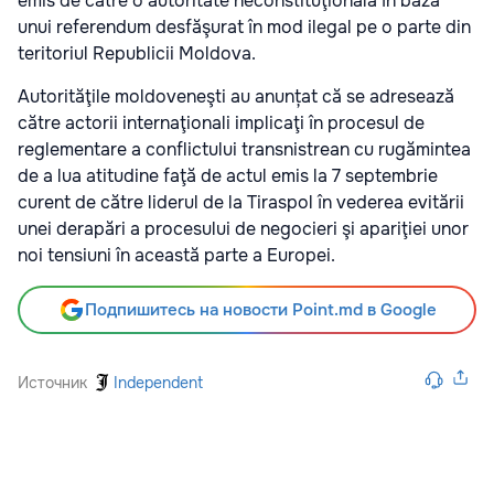
emis de către o autoritate neconstituţională în baza
unui referendum desfăşurat în mod ilegal pe o parte din
teritoriul Republicii Moldova.
Autorităţile moldoveneşti au anunțat că se adresează
către actorii internaţionali implicaţi în procesul de
reglementare a conflictului transnistrean cu rugămintea
de a lua atitudine faţă de actul emis la 7 septembrie
curent de către liderul de la Tiraspol în vederea evitării
unei derapări a procesului de negocieri şi apariţiei unor
noi tensiuni în această parte a Europei.
Подпишитесь на новости Point.md в Google
Источник
Independent