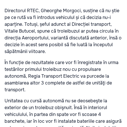
Directorul RTEC, Gheorghe Morgoci, susține că nu știe
pe ce rută va fi introdus vehiculul și că decizia nu-i
aparține. Totuși, șeful adunct al Direcției transport,
Vitalie Butucel, spune că troleibuzul ar putea circula în
direcția Aeroportului, variantă discutată anterior, însă o
decizie în acest sens posibil să fie luată la începutul
săpătmânii viitoare.
În funcție de rezultatele care vor fi înregistrate în urma
testărilor primului troleibuz nou cu propulsare
autonomă, Regia Transport Electric va purcede la
asamblarea altor 3 complete de astfel de unităţi de
transport.
Unitatea cu cursă autonomă nu se deosebeşte la
exterior de un troleibuz obişnuit. Însă în interiorul
vehiculului, în partea din spate vor fi scoase 4
banchete, iar în loc vor fi instalate bateriile care asigură