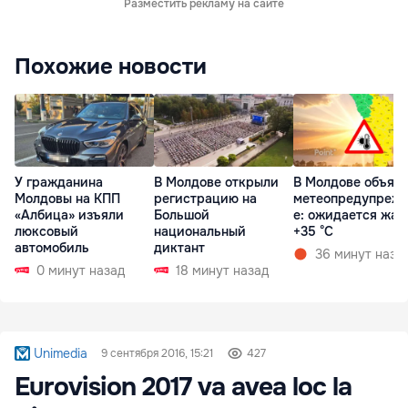
Разместить рекламу на сайте
Похожие новости
У гражданина
В Молдове открыли
В Молдове объяв
Молдовы на КПП
регистрацию на
метеопредупреж
«Албица» изъяли
Большой
е: ожидается жар
люксовый
национальный
+35 °C
автомобиль
диктант
36 минут наза
0 минут назад
18 минут назад
Unimedia
9 сентября 2016, 15:21
427
Eurovision 2017 va avea loc la