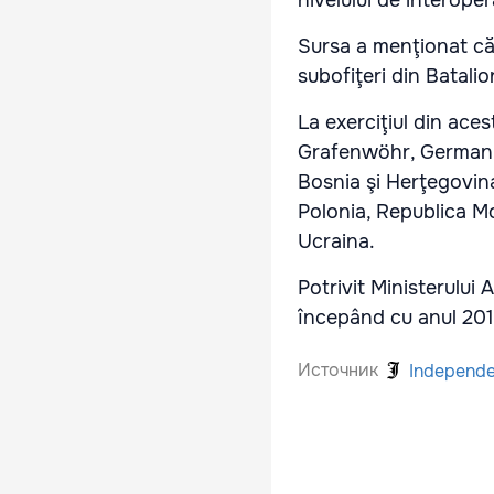
nivelului de interoper
Sursa a menţionat că 
subofiţeri din Batalio
La exerciţiul din aces
Grafenwöhr, Germania
Bosnia şi Herţegovin
Polonia, Republica Mo
Ucraina.
Potrivit Ministerului 
începând cu anul 201
Источник
Independ