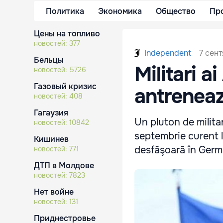
Политика
Экономика
Общество
Пр
Цены на топливо
новостей:
377
7 сент
Independent
Бельцы
Militari a
новостей:
5726
Газовый кризис
antreneaz
новостей:
408
Гагаузия
Un pluton de milita
новостей:
10842
septembrie curent l
Кишинев
desfăşoară în Germ
новостей:
771
ДТП в Молдове
новостей:
7823
Нет войне
новостей:
131
Приднестровье