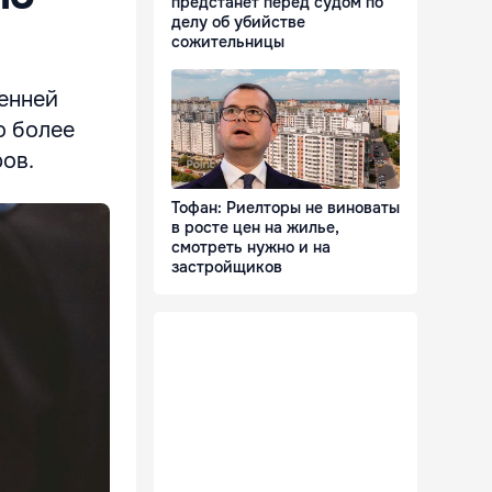
предстанет перед судом по
делу об убийстве
сожительницы
енней
о более
ров.
Тофан: Риелторы не виноваты
в росте цен на жилье,
смотреть нужно и на
застройщиков