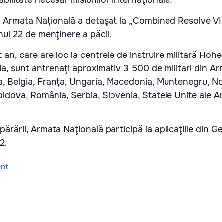
abilitate necesar misiunilor internaţionale.
Armata Naţională a detaşat la „Combined Resolve VII” 
nul 22 de menţinere a păcii.
t an, care are loc la centrele de instruire militară Hohe
, sunt antrenaţi aproximativ 3 500 de militari din Ar
a, Belgia, Franţa, Ungaria, Macedonia, Muntenegru, No
ldova, România, Serbia, Slovenia, Statele Unite ale Am
Apărării, Armata Naţională participă la aplicaţiile din 
2.
ent