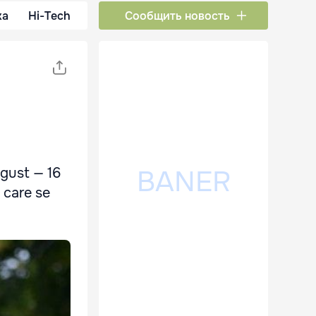
ка
Hi-Tech
Сообщить новость
ugust — 16
 care se