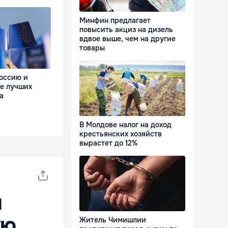
Минфин предлагает
повысить акциз на дизель
вдвое выше, чем на другие
товары
оссию и
ге лучших
а
В Молдове налог на доход
крестьянских хозяйств
вырастет до 12%
и
ую
Житель Чимишлии