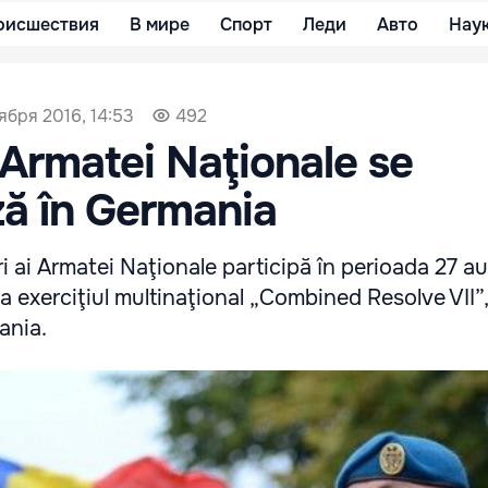
оисшествия
В мире
Спорт
Леди
Авто
Нау
ября 2016, 14:53
492
i Armatei Naţionale se
ă în Germania
ri ai Armatei Naţionale participă în perioada 27 a
a exerciţiul multinaţional „Combined Resolve VII”,
ania.