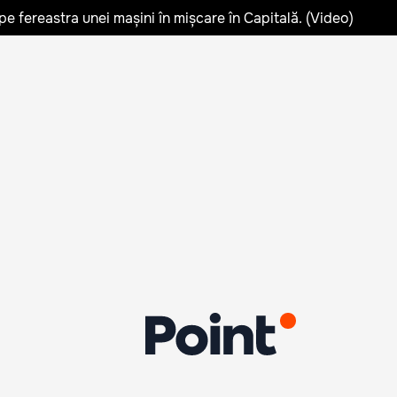
pe fereastra unei mașini în mișcare în Capitală. (Video)