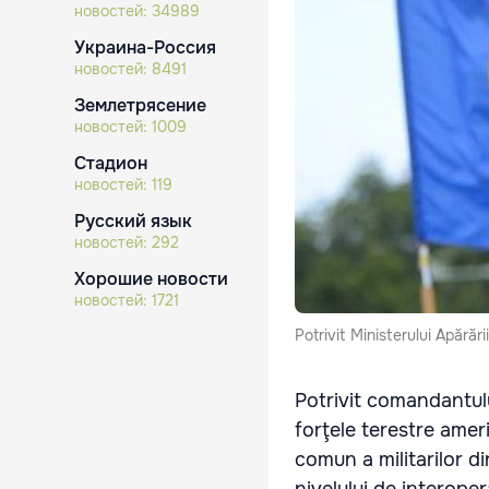
новостей:
34989
Украина-Россия
новостей:
8491
Землетрясение
новостей:
1009
Стадион
новостей:
119
Русский язык
новостей:
292
Хорошие новости
новостей:
1721
Potrivit Ministerului Apărăr
Potrivit comandantulu
forţele terestre ame
comun a militarilor di