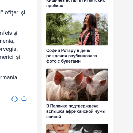
Кишинёв встал в гигантских
пробках
ofiţeri şi
nfels şi
menia,
rvegia,
София Ротару в день
рождения опубликовала
ericii şi
фото с букетами
Germania
В Паланке подтверждена
вспышка африканской чумы
свиней