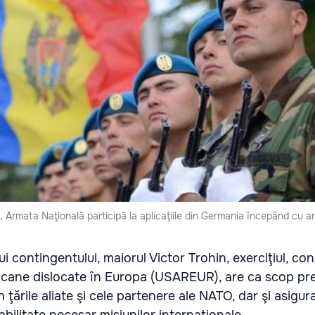
ii, Armata Naţională participă la aplicaţiile din Germania începând cu a
i contingentului, maiorul Victor Trohin, exerciţiul, co
ricane dislocate în Europa (USAREUR), are ca scop pre
n ţările aliate şi cele partenere ale NATO, dar şi asigur