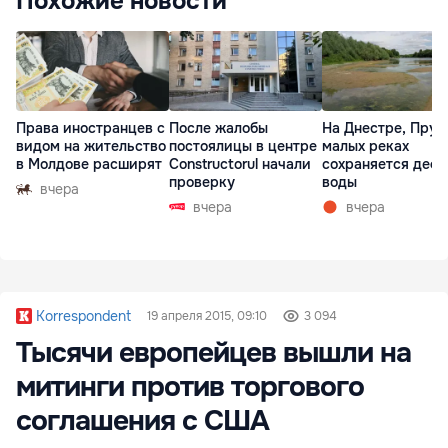
Похожие новости
Права иностранцев с
После жалобы
На Днестре, Прут
видом на жительство
постоялицы в центре
малых реках
в Молдове расширят
Constructorul начали
сохраняется деф
проверку
воды
вчера
вчера
вчера
Korrespondent
19 апреля 2015, 09:10
3 094
Тысячи европейцев вышли на
митинги против торгового
соглашения с США