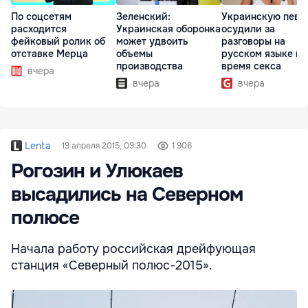
По соцсетям
Зеленский:
Украинскую певи
расходится
Украинская оборонка
осудили за
фейковый ролик об
может удвоить
разговоры на
отставке Мерца
объемы
русском языке во
производства
время секса
вчера
вчера
вчера
Lenta
19 апреля 2015, 09:30
1 906
Рогозин и Улюкаев
высадились на Северном
полюсе
Начала работу российская дрейфующая
станция «Северный полюс-2015».