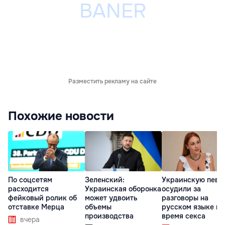
Разместить рекламу на сайте
Похожие новости
По соцсетям
Зеленский:
Украинскую певи
расходится
Украинская оборонка
осудили за
фейковый ролик об
может удвоить
разговоры на
отставке Мерца
объемы
русском языке во
производства
время секса
вчера