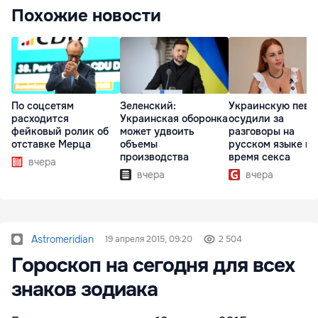
Похожие новости
По соцсетям
Зеленский:
Украинскую певи
расходится
Украинская оборонка
осудили за
фейковый ролик об
может удвоить
разговоры на
отставке Мерца
объемы
русском языке во
производства
время секса
вчера
вчера
вчера
Astromeridian
19 апреля 2015, 09:20
2 504
Гороскоп на сегодня для всех
знаков зодиака