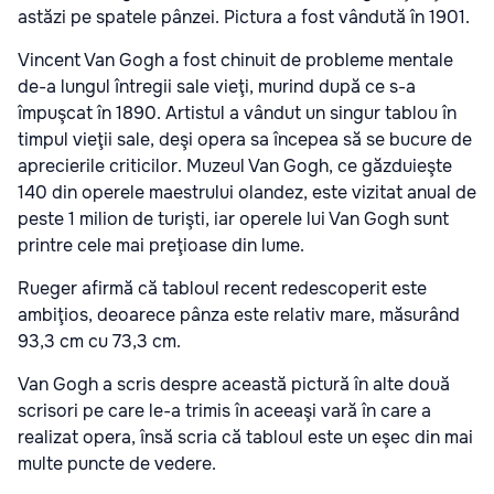
astăzi pe spatele pânzei. Pictura a fost vândută în 1901.
Vincent Van Gogh a fost chinuit de probleme mentale
de-a lungul întregii sale vieţi, murind după ce s-a
împuşcat în 1890. Artistul a vândut un singur tablou în
timpul vieţii sale, deşi opera sa începea să se bucure de
aprecierile criticilor. Muzeul Van Gogh, ce găzduieşte
140 din operele maestrului olandez, este vizitat anual de
peste 1 milion de turişti, iar operele lui Van Gogh sunt
printre cele mai preţioase din lume.
Rueger afirmă că tabloul recent redescoperit este
ambiţios, deoarece pânza este relativ mare, măsurând
93,3 cm cu 73,3 cm.
Van Gogh a scris despre această pictură în alte două
scrisori pe care le-a trimis în aceeaşi vară în care a
realizat opera, însă scria că tabloul este un eşec din mai
multe puncte de vedere.