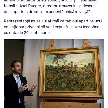
autentificat datorită scrisorilor, stilului şi materialelor
folosite. Axel Rueger, directorul muzeului, a descris
descoperirea drept „o experienţă unică în viaţă”.
Reprezentanţii muzeului afirmă că tabloul aparţine unui
colecţionar privat şi că va fi expus în muzeu începând
cu data de 24 septembrie.