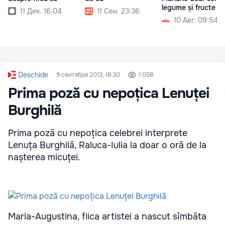
legume și fructe
11 Дек. 16:04
11 Сен. 23:36
10 Авг. 09:54
Deschide
9 сентября 2013, 18:30
1 058
Prima poză cu nepoțica Lenuței
Burghilă
Prima poză cu nepoțica celebrei interprete
Lenuța Burghilă, Raluca-Iulia la doar o oră de la
nașterea micuței.
Maria-Augustina, fiica artistei a nascut sîmbăta