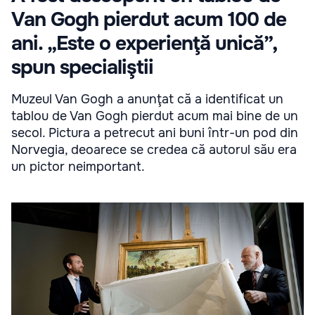
Van Gogh pierdut acum 100 de
ani. „Este o experienţă unică”,
spun specialiştii
Muzeul Van Gogh a anunţat că a identificat un
tablou de Van Gogh pierdut acum mai bine de un
secol. Pictura a petrecut ani buni într-un pod din
Norvegia, deoarece se credea că autorul său era
un pictor neimportant.