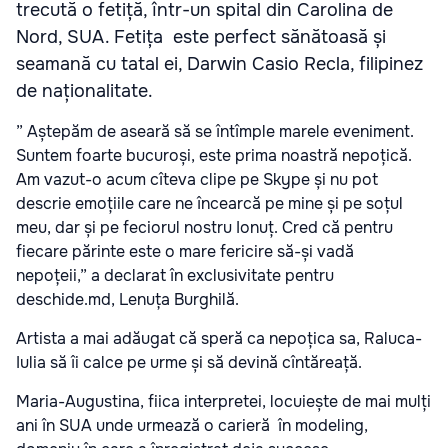
trecută o fetiță, într-un spital din Carolina de
Nord, SUA. Fetița este perfect sănătoasă și
seamană cu tatal ei, Darwin Casio Recla, filipinez
de naționalitate.
” Aștepăm de aseară să se întîmple marele eveniment.
Suntem foarte bucuroși, este prima noastră nepoțică.
Am vazut-o acum cîteva clipe pe Skype și nu pot
descrie emoțiile care ne încearcă pe mine și pe soțul
meu, dar și pe feciorul nostru Ionuț. Cred că pentru
fiecare părinte este o mare fericire să-și vadă
nepoțeii,” a declarat în exclusivitate pentru
deschide.md, Lenuța Burghilă.
Artista a mai adăugat că speră ca nepoțica sa, Raluca-
Iulia să îi calce pe urme și să devină cîntăreață.
Maria-Augustina, fiica interpretei, locuiește de mai mulți
ani în SUA unde urmează o carieră în modeling,