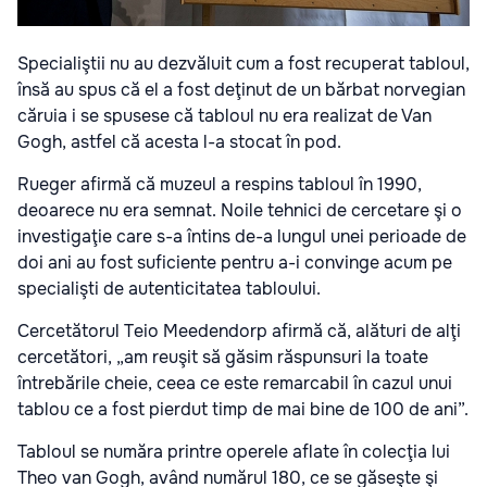
Specialiştii nu au dezvăluit cum a fost recuperat tabloul,
însă au spus că el a fost deţinut de un bărbat norvegian
căruia i se spusese că tabloul nu era realizat de Van
Gogh, astfel că acesta l-a stocat în pod.
Rueger afirmă că muzeul a respins tabloul în 1990,
deoarece nu era semnat. Noile tehnici de cercetare şi o
investigaţie care s-a întins de-a lungul unei perioade de
doi ani au fost suficiente pentru a-i convinge acum pe
specialişti de autenticitatea tabloului.
Cercetătorul Teio Meedendorp afirmă că, alături de alţi
cercetători, „am reuşit să găsim răspunsuri la toate
întrebările cheie, ceea ce este remarcabil în cazul unui
tablou ce a fost pierdut timp de mai bine de 100 de ani”.
Tabloul se număra printre operele aflate în colecţia lui
Theo van Gogh, având numărul 180, ce se găseşte şi