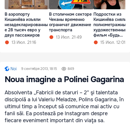
В аэропорту
В столичном секторе
Подростки из
Кишинёва изъяли
Чеканы временно
Кишинёва сняли
незадекларированны
ограничат движение
полнометражный
е 28 тысяч евро у
транспорта
художественный
двух пассажиров
фильм «Будь
13 Июл. 21:49
Золотым»
13 Июл. 21:16
15 Июл. 12:01
Noi
9 сентября 2013, 18:15
849
Noua imagine a Polinei Gagarina
Absolventa „Fabricii de staruri – 2” şi talentata
discipolă a lui Valeriu Meladze, Polins Gagarina, în
ultimul timp a început să comunice mai activ cu
fanii săi. Ea postează pe Instagram despre
fiecare eveniment important din viaţa sa.