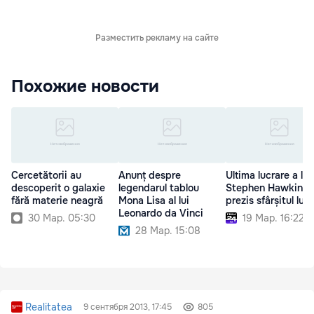
Разместить рекламу на сайте
Похожие новости
Cercetătorii au
Anunț despre
Ultima lucrare a lui
descoperit o galaxie
legendarul tablou
Stephen Hawking.
fără materie neagră
Mona Lisa al lui
prezis sfârșitul lumi
Leonardo da Vinci
30 Мар. 05:30
19 Мар. 16:22
28 Мар. 15:08
Realitatea
9 сентября 2013, 17:45
805