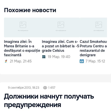
Похожие новости
Imaginea zilei: În
Imaginea zilei. Cum s-
Cazul Smokehouse
Marea Britanie s-a
a pozat un bărbat la -5
Pretura Centru acu
desfășurat o expoziție
grade Celsius
restaurantul de
fascinantă
denigrare
19 Мар. 19:40
21 Мар. 21:45
7 Мар. 15:12
9 сентября 2013, 18:23
1 457
Должники начнут получать
предупреждения