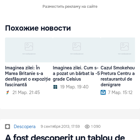
Разместить рекламу на сайте
Похожие новости
Imaginea zilei: În
Imaginea zilei. Cum s-
Cazul Smokehouse
Marea Britanie s-a
a pozat un bărbat la -5
Pretura Centru acu
desfășurat o expoziție
grade Celsius
restaurantul de
fascinantă
denigrare
19 Мар. 19:40
21 Мар. 21:45
7 Мар. 15:12
Descopera
9 сентября 2013, 17:59
1 090
A fost descoperit un tablou de