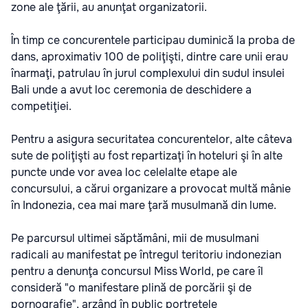
zone ale ţării, au anunţat organizatorii.
În timp ce concurentele participau duminică la proba de
dans, aproximativ 100 de poliţişti, dintre care unii erau
înarmaţi, patrulau în jurul complexului din sudul insulei
Bali unde a avut loc ceremonia de deschidere a
competiţiei.
Pentru a asigura securitatea concurentelor, alte câteva
sute de poliţişti au fost repartizaţi în hoteluri şi în alte
puncte unde vor avea loc celelalte etape ale
concursului, a cărui organizare a provocat multă mânie
în Indonezia, cea mai mare ţară musulmană din lume.
Pe parcursul ultimei săptămâni, mii de musulmani
radicali au manifestat pe întregul teritoriu indonezian
pentru a denunţa concursul Miss World, pe care îl
consideră "o manifestare plină de porcării şi de
pornografie", arzând în public portretele