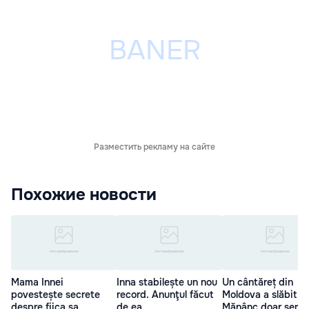
Разместить рекламу на сайте
Похожие новости
Mama Innei
Inna stabilește un nou
Un cântăreț din
povestește secrete
record. Anunţul făcut
Moldova a slăbit 14
despre fiica sa
de ea
Mănânc doar semin