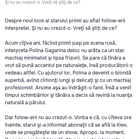
Şi nu au crezut-o. Vreţi să ştiţi de ce?
Despre noul look al starului primii au aflat follow-erii
interpretei. Şi nu au crezut-o. Vreţi să ştiţi de ce?
Acum cîţiva ani, făcînd primii paşi pe scena rusă,
interpreta Polina Gagarina deloc nu arăta ca un star:
machiaj minimalist şi lipsa frizurii. Se pare că tînăra a
vrut să pună accentul pe naturaleţe, însă producătorii o
vedeau altfel. Cu ajutorul lor, Polina a devenit o blondă
superbă, avînd cîrlionţi lungi şi delicaţi şi cu un machiaj
profesionist. Anume aşa au îndrăgit-o fanii. Însă a venit
timpul schimbărilor şi tănăra a decis să revină la nuanţa
naturală a părului.
Dar folow-erii nu au crezut-o. Vorba e că, cu cîteva ore
înainte, starul şi-a informat abonaţii că se află la Kiev,
unde se pregăteşte de un show. Apropo, la moment,