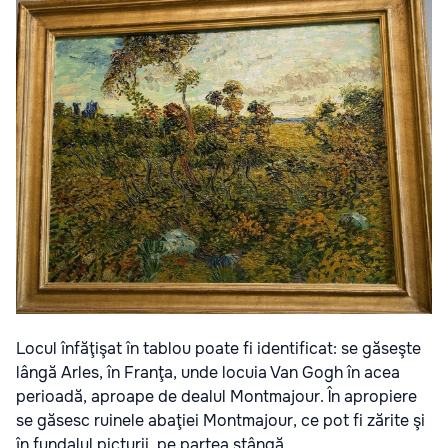
Locul înfăţişat în tablou poate fi identificat: se găseşte
lângă Arles, în Franţa, unde locuia Van Gogh în acea
perioadă, aproape de dealul Montmajour. În apropiere
se găsesc ruinele abaţiei Montmajour, ce pot fi zărite şi
în fundalul picturii, pe partea stângă.