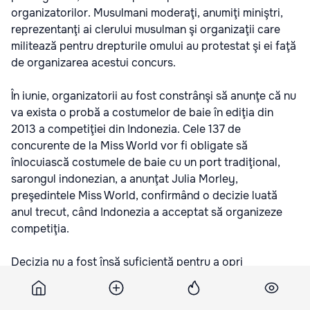
organizatorilor. Musulmani moderaţi, anumiţi miniştri,
reprezentanţi ai clerului musulman şi organizaţii care
militează pentru drepturile omului au protestat şi ei faţă
de organizarea acestui concurs.
În iunie, organizatorii au fost constrânşi să anunţe că nu
va exista o probă a costumelor de baie în ediţia din
2013 a competiţiei din Indonezia. Cele 137 de
concurente de la Miss World vor fi obligate să
înlocuiască costumele de baie cu un port tradiţional,
sarongul indonezian, a anunţat Julia Morley,
preşedintele Miss World, confirmând o decizie luată
anul trecut, când Indonezia a acceptat să organizeze
competiţia.
Decizia nu a fost însă suficientă pentru a opri
protestele, iar, sâmbătă, guvernul indonezian a cedat în
faţa presiunilor şi a hotărât să deplaseze finala