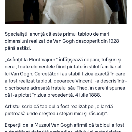
Specialiştii anunţă că este primul tablou de mari
dimensiuni realizat de Van Gogh descoperit din 1928
până astăzi.
„Asfinţit la Montmajour” înfăţişează copaci, tufişuri şi
cerul, toate elementele fiind pictate în stilul familiar al
lui Van Gogh. Cercetătorii au stabilit ziua exactă în care
a fost realizat tabloul, deoarece Vincent l-a descris într-
o scrisoare adresată fratelui său Theo, în care îi spunea
că l-a pictat în ziua precedentă, 4 iulie 1888.
Artistul scria că tabloul a fost realizat pe „o landă
pietroasă unde creşteau stejari mici şi răsuciţi”.
Experţii de la Muzeul Van Gogh afirmă că tabloul a fost