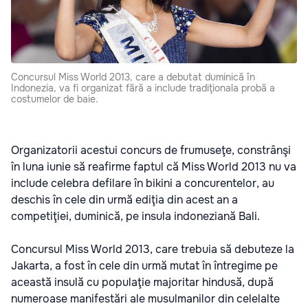
Concursul Miss World 2013, care a debutat duminică în
Indonezia, va fi organizat fără a include tradiţionala probă a
costumelor de baie.
Organizatorii acestui concurs de frumuseţe, constrânşi
în luna iunie să reafirme faptul că Miss World 2013 nu va
include celebra defilare în bikini a concurentelor, au
deschis în cele din urmă ediţia din acest an a
competiţiei, duminică, pe insula indoneziană Bali.
Concursul Miss World 2013, care trebuia să debuteze la
Jakarta, a fost în cele din urmă mutat în întregime pe
această insulă cu populaţie majoritar hindusă, după
numeroase manifestări ale musulmanilor din celelalte