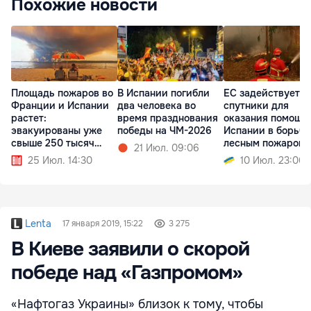
Похожие новости
Площадь пожаров во
В Испании погибли
ЕС задействует с
Франции и Испании
два человека во
спутники для
растет:
время празднования
оказания помощи
эвакуированы уже
победы на ЧМ-2026
Испании в борьбе
свыше 250 тысяч
лесным пожаром
21 Июл. 09:06
человек
25 Июл. 14:30
10 Июл. 23:06
Lenta
17 января 2019, 15:22
3 275
В Киеве заявили о скорой
победе над «Газпромом»
«Нафтогаз Украины» близок к тому, чтобы