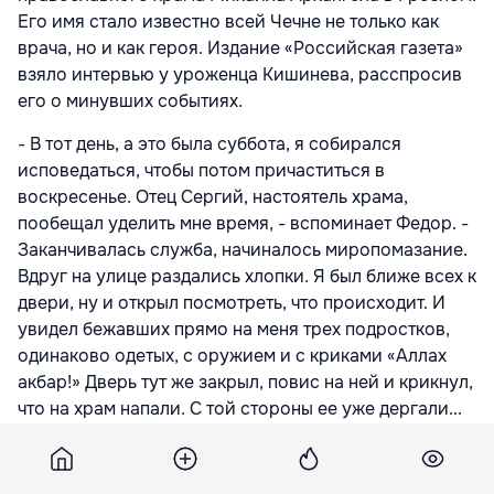
Его имя стало известно всей Чечне не только как
врача, но и как героя. Издание «Российская газета»
взяло интервью у уроженца Кишинева, расспросив
его о минувших событиях.
- В тот день, а это была суббота, я собирался
исповедаться, чтобы потом причаститься в
воскресенье. Отец Сергий, настоятель храма,
пообещал уделить мне время, - вспоминает Федор. -
Заканчивалась служба, начиналось миропомазание.
Вдруг на улице раздались хлопки. Я был ближе всех к
двери, ну и открыл посмотреть, что происходит. И
увидел бежавших прямо на меня трех подростков,
одинаково одетых, с оружием и с криками «Аллах
акбар!» Дверь тут же закрыл, повис на ней и крикнул,
что на храм напали. С той стороны ее уже дергали...
Как говорит сам Федор, в тот момент к нему уже
подбежал отец Сергий и помог забаррикадировать