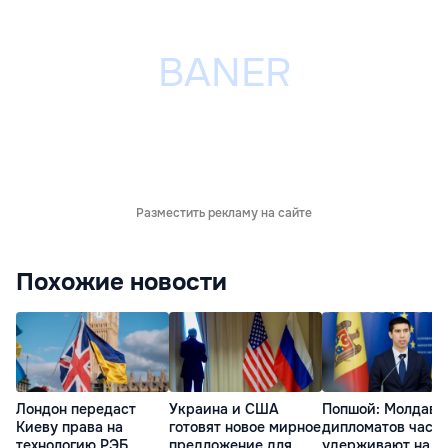
Разместить рекламу на сайте
Похожие новости
Лондон передаст
Украина и США
Попшой: Молдавс
Киеву права на
готовят новое мирное
дипломатов часа
технологию РЭБ
предложение для
удерживают на