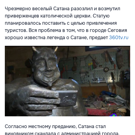
Чрезмерно веселый Сатана разозлил и возмутил
приверженцев католической церкви. Статую
планировалось поставить с целью привлечения
туристов. Вся проблема в том, что в городе Сеговия
хорошо известна легенда о Сатане, предает
360tv.ru
Согласно местному преданию, Сатана стал
виновником скандала с администрацией города.