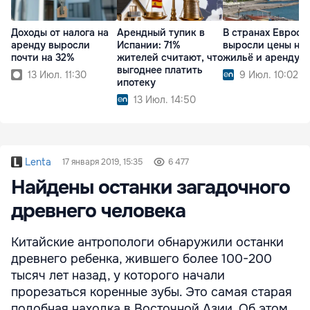
Доходы от налога на
Арендный тупик в
В странах Евросо
аренду выросли
Испании: 71%
выросли цены на
почти на 32%
жителей считают, что
жильё и аренду
выгоднее платить
13 Июл. 11:30
9 Июл. 10:02
ипотеку
13 Июл. 14:50
Lenta
17 января 2019, 15:35
6 477
Найдены останки загадочного
древнего человека
Китайские антропологи обнаружили останки
древнего ребенка, жившего более 100-200
тысяч лет назад, у которого начали
прорезаться коренные зубы. Это самая старая
подобная находка в Восточной Азии. Об этом