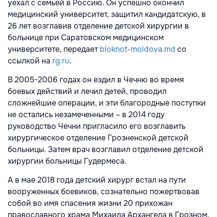
уехал с семьей в Россию. Он успешно окончил
медицинский университет, защитил кандидатскую, в
26 лет возглавив отделение детской хирургии в
больнице при Саратовском медицинском
университете, передает
bloknot-moldova.md
со
ссылкой на
rg.ru
.
В 2005-2006 годах он ездил в Чечню во время
боевых действий и лечил детей, проводил
сложнейшие операции, и эти благородные поступки
не остались незамеченными – в 2014 году
руководство Чечни пригласило его возглавить
хирургическое отделение Грозненской детской
больницы. Затем врач возглавил отделение детской
хирургии больницы Гудермеса.
А в мае 2018 года детский хирург встал на пути
вооруженных боевиков, сознательно пожертвовав
собой во имя спасения жизни 20 прихожан
православного храма Михаила Архангела в Грозном.