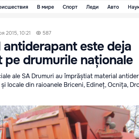
оисшествия
В мире
Спорт
Леди
Авто
Нау
ря 2015, 10:21
587
l antiderapant este deja
t pe drumurile naționale
ale ale SA Drumuri au împrăștiat material antide
și locale din raioanele Briceni, Edineț, Ocnița, Dr