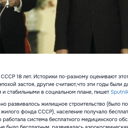
СССР 18 лет. Историки по-разному оценивают этот
эпохой застоя, другие считают,что эти годы были 
 и стабильными в социальном плане, пишет
Sputni
но развивалось жилищное строительство (было п
 жилого фонда СССР), население получало беспла
о работала система бесплатного медицинского об
не было бесплатным, развивалась аэрокосмическая