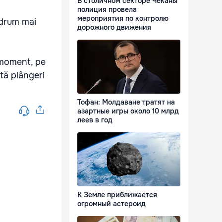
В столичном секторе Чеканы
полиция провела
мероприятия по контролю
 drum mai
дорожного движения
a moment, pe
stă plângeri
Тофан: Молдаване тратят на
азартные игры около 10 млрд
леев в год
К Земле приближается
огромный астероид