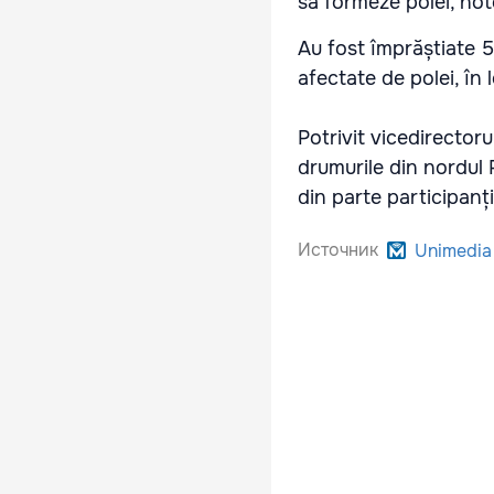
să formeze polei, n
Au fost împrăștiate 
afectate de polei, în 
Potrivit vicedirector
drumurile din nordul 
din parte participanți
Источник
Unimedia