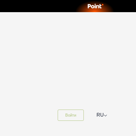
⌵
RU
Войти