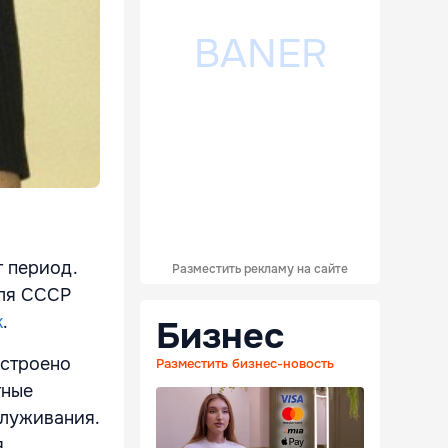
 период.
Разместить рекламу на сайте
для СССР
k
.
Бизнес
остроено
Разместить бизнес-новость
тные
служивания.
,