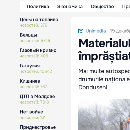
Политика
Экономика
Общество
Пр
Цены на топливо
новостей:
376
19 декаб
Unimedia
Бельцы
Materialu
новостей:
5726
Газовый кризис
împrăștia
новостей:
406
Гагаузия
Mai multe autospeci
новостей:
10842
drumurile naționale 
Кишинев
Dondușeni.
новостей:
767
ДТП в Молдове
новостей:
7818
Нет войне
новостей:
131
Приднестровье