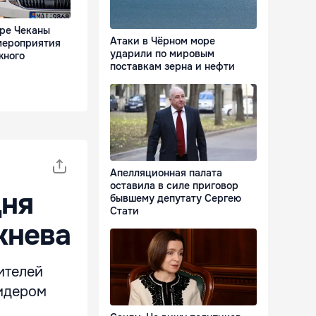
оре Чеканы
Атаки в Чёрном море
мероприятия
ударили по мировым
жного
поставкам зерна и нефти
Апелляционная палата
оставила в силе приговор
дня
бывшему депутату Сергею
Стати
жнева
ителей
лидером