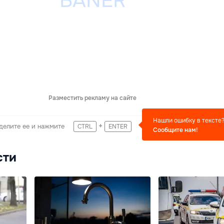
Разместить рекламу на сайте
Нашли ошибку в тексте
+
делите ее и нажмите
CTRL
ENTER
Сообщите нам!
сти