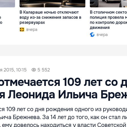
В Калараше ночью отключают
В столичном сект
р
воду из-за снижения запасов в
полиция провела 
ю
резервуарах
по контролю доро
движения
вчера
вчера
я 2015, 10:15
5 552
отмечается 109 лет со 
я Леонида Ильича Бре
я 109 лет со дня рождения одного из руковод
ча Брежнева. За 14 лет до того, как он стал 
 ему довелось находиться у власти Советской