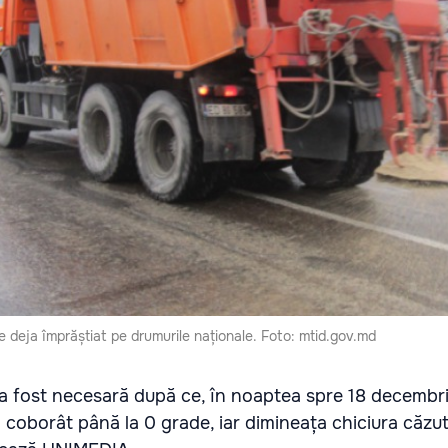
e deja împrăștiat pe drumurile naționale. Foto: mtid.gov.md
 a fost necesară după ce, în noaptea spre 18 decembr
 coborât până la 0 grade, iar dimineața chiciura căzu