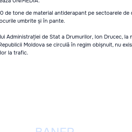
otează UNIMEDIA.
50 de tone de material antiderapant pe sectoarele de
locurile umbrite și în pante.
ului Administrației de Stat a Drumurilor, Ion Drucec, l
Republicii Moldova se circulă în regim obișnuit, nu exi
lor la trafic.