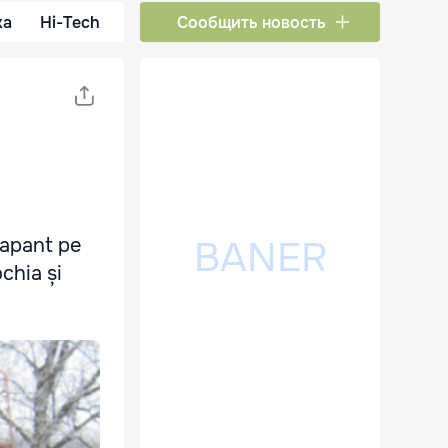
ка
Hi-Tech
Сообщить новость
rapant pe
ochia și