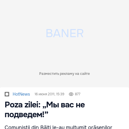
Разместить рекламу на сайте
HotNews
16 июня 2011, 15:39
877
Poza zilei: „Мы вас не
подведем!”
Comuniştii din Bălţi le-au mulţumit orăşenilor