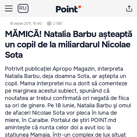
RU
16 июня 2011, 15:40
2 587
MĂMICĂ! Natalia Barbu așteaptă
un copil de la miliardarul Nicolae
Sota
Potrivit publicației Apropo Magazin, interpreta
Natalia Barbu, deja doamna Sota, ar aștepta un
copil. Mama interpretei nu a dorit să comenteze
pe marginea acestui subiect, spunând că
noutatea ar trebui confirmată ori negată de fiica
sa ori de ginere. Pe 18 iunie, Natalia Barbu şi omul
de afaceri Nicolae Sota vor pleca în luna de
miere, în Caraibe. Portalul de știri POINT.md
amintește că nunta celor doi a avut loc la
stațiunea Mamaia, într-un complex de lux situat