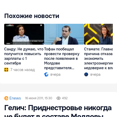
Похожие новости
Санду: Не думаю, что
Тофан пообещал
Стамате: Главная
получится повысить
провести проверку
причина отказа
зарплаты с 1
после появления в
экономить
сентября
Молдове
электроэнергию 
представителя
недоверие к влас
7 часов назад
Южной Осетии
вчера
вчера
Enews
16 июня 2011, 15:30
492
Гелич: Приднестровье никогда
не будет в составе Молдовы