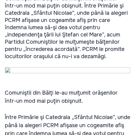
într-un mod mai puţin obişnuit. Între Primărie şi
Catedrala „Sfântul Nicolae”, unde până la alegeri
PCRM afişase un cogeamite afiş prin care
îndemna lumea să-şi dea votul pentru
„independenţa ţării lui Ştefan cel Mare”, acum
Partidul Comuniştilor le mulţumeşte bălţenilor
pentru „încrederea acordată”. PCRM le promite
locuitorilor oraşului că nu-i va dezamăgi.
Comuniştii din Bălţi le-au mulţumit orăşenilor
într-un mod mai puţin obişnuit.
Între Primărie şi Catedrala „Sfântul Nicolae”, unde
până la alegeri PCRM afişase un cogeamite afiş
prin care îndemna lumea să-şi dea votul pentru