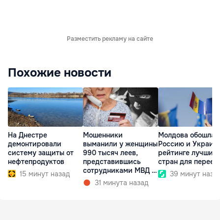
Разместить рекламу на сайте
Похожие новости
На Днестре
Мошенники
Молдова обошла
демонтировали
выманили у женщины
Россию и Украину
систему защиты от
990 тысяч леев,
рейтинге лучших
нефтепродуктов
представившись
стран для переез
сотрудниками МВД и
15 минут назад
39 минут наза
СИБ
31 минута назад