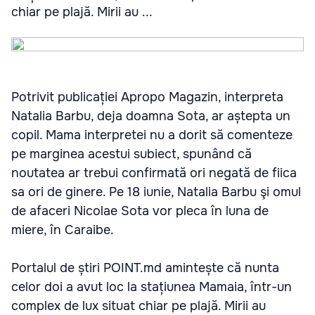
chiar pe plajă. Mirii au ...
Potrivit publicației Apropo Magazin, interpreta
Natalia Barbu, deja doamna Sota, ar aștepta un
copil. Mama interpretei nu a dorit să comenteze
pe marginea acestui subiect, spunând că
noutatea ar trebui confirmată ori negată de fiica
sa ori de ginere. Pe 18 iunie, Natalia Barbu şi omul
de afaceri Nicolae Sota vor pleca în luna de
miere, în Caraibe.
Portalul de știri POINT.md amintește că nunta
celor doi a avut loc la stațiunea Mamaia, într-un
complex de lux situat chiar pe plajă. Mirii au