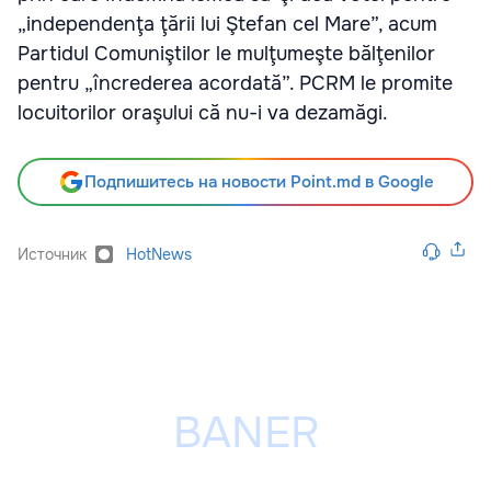
„independenţa ţării lui Ştefan cel Mare”, acum
Partidul Comuniştilor le mulţumeşte bălţenilor
pentru „încrederea acordată”. PCRM le promite
locuitorilor oraşului că nu-i va dezamăgi.
Подпишитесь на новости Point.md в Google
Источник
HotNews