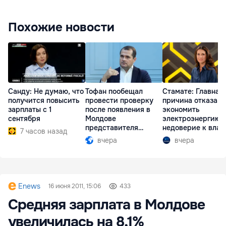
Похожие новости
Санду: Не думаю, что
Тофан пообещал
Стамате: Главная
получится повысить
провести проверку
причина отказа
зарплаты с 1
после появления в
экономить
сентября
Молдове
электроэнергию 
представителя
недоверие к влас
7 часов назад
Южной Осетии
вчера
вчера
Enews
16 июня 2011, 15:06
433
Средняя зарплата в Молдове
увеличилась на 8,1%