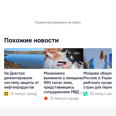
Разместить рекламу на сайте
Похожие новости
На Днестре
Мошенники
Молдова обошла
демонтировали
выманили у женщины
Россию и Украину
систему защиты от
990 тысяч леев,
рейтинге лучших
нефтепродуктов
представившись
стран для переез
сотрудниками МВД и
15 минут назад
39 минут наза
СИБ
31 минута назад