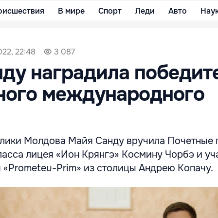
оисшествия
В мире
Спорт
Леди
Авто
Нау
022, 22:48
3 087
ду наградила победит
ного международного
лики Молдова Майя Санду вручила Почетные 
класса лицея «Ион Крянгэ» Космину Чорбэ и у
я «Prometeu-Prim» из столицы Андрею Копачу.