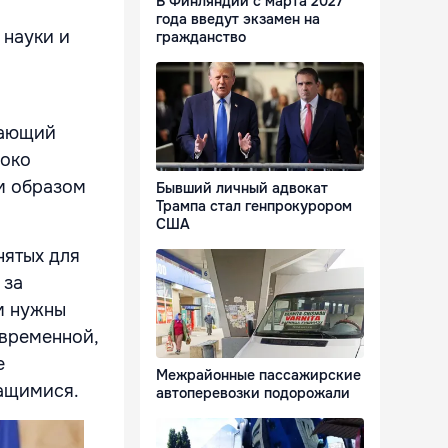
В Финляндии с марта 2027
года введут экзамен на
 науки и
гражданство
вающий
соко
им образом
Бывший личный адвокат
Трампа стал генпрокурором
США
нятых для
 за
ам нужны
овременной,
е
Межрайонные пассажирские
чащимися.
автоперевозки подорожали