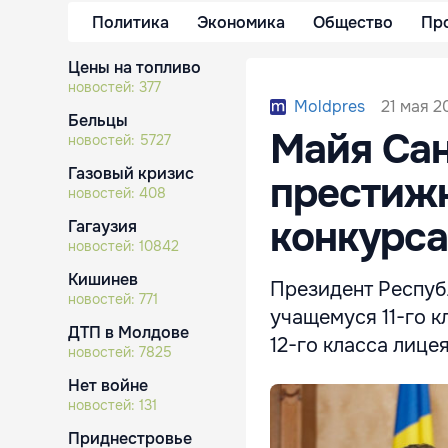
Политика
Экономика
Общество
Пр
Цены на топливо
новостей:
377
21 мая 2
Moldpres
Бельцы
Майя Сан
новостей:
5727
Газовый кризис
престиж
новостей:
408
конкурса
Гагаузия
новостей:
10842
Кишинев
Президент Респуб
новостей:
771
учащемуся 11-го 
ДТП в Молдове
12-го класса лице
новостей:
7825
Нет войне
новостей:
131
Приднестровье