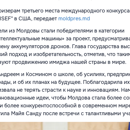
изерам третьего места международного конкурса
 ISEF" в США, передает
moldpres.md
ли из Молдовы стали победителями в категории
нтеллектуальные машины» за проект, предусматри
ену аккумуляторов дронов. Глава государства вы
ий подход и изобретательность, отметив, что так
твуют продвижению имиджа нашей страны в мире.
Андреем и Космином о школе, об усилиях, предпри
ады, и об их планах на будущее. Поблагодарила их
звала не терять страсти к науке и инновациям. Н
нновационные идеи, чтобы Молдова стала более с
и более конкурентоспособной в современном мир
етила Майя Санду после встречи с талантливыми у