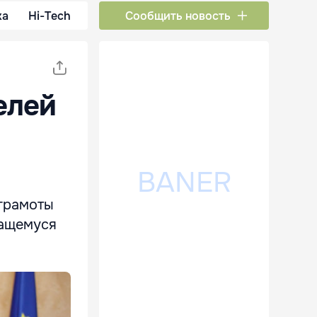
ка
Hi-Tech
Сообщить новость
елей
грамоты
чащемуся