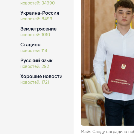
новостей:
34990
Украина-Россия
новостей:
8499
Землетрясение
новостей:
1010
Стадион
новостей:
119
Русский язык
новостей:
292
Хорошие новости
новостей:
1721
Майя Санду наградила по