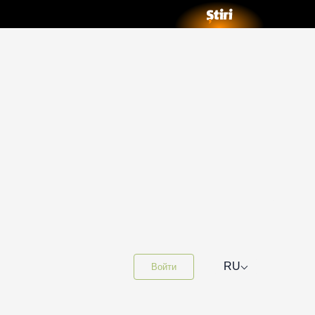
⌵
RU
Войти