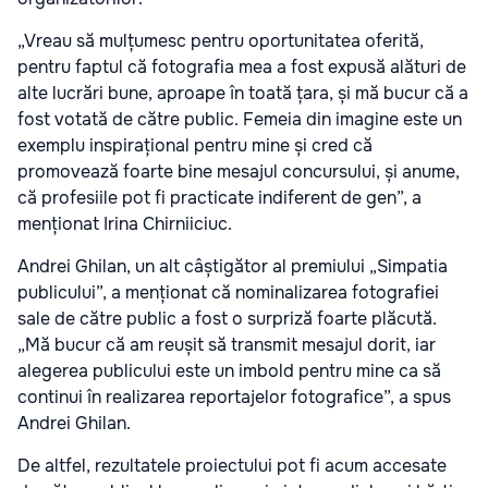
„Vreau să mulțumesc pentru oportunitatea oferită,
pentru faptul că fotografia mea a fost expusă alături de
alte lucrări bune, aproape în toată țara, și mă bucur că a
fost votată de către public. Femeia din imagine este un
exemplu inspirațional pentru mine și cred că
promovează foarte bine mesajul concursului, și anume,
că profesiile pot fi practicate indiferent de gen”, a
menționat Irina Chirniiciuc.
Andrei Ghilan, un alt câștigător al premiului „Simpatia
publicului”, a menționat că nominalizarea fotografiei
sale de către public a fost o surpriză foarte plăcută.
„Mă bucur că am reușit să transmit mesajul dorit, iar
alegerea publicului este un imbold pentru mine ca să
continui în realizarea reportajelor fotografice”, a spus
Andrei Ghilan.
De altfel, rezultatele proiectului pot fi acum accesate