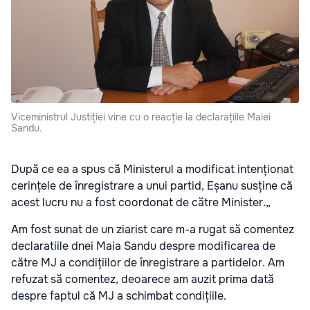
Viceministrul Justiției vine cu o reacție la declarațiile Maiei
Sandu.
După ce ea a spus că Ministerul a modificat intenționat
cerințele de înregistrare a unui partid, Eșanu susține că
acest lucru nu a fost coordonat de către Minister.„
Am fost sunat de un ziarist care m-a rugat să comentez
declaratiile dnei Maia Sandu despre modificarea de
către MJ a condițiilor de înregistrare a partidelor. Am
refuzat să comentez, deoarece am auzit prima dată
despre faptul că MJ a schimbat condițiile.