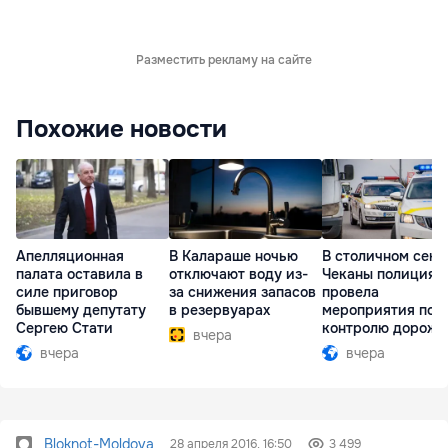
Разместить рекламу на сайте
Похожие новости
Апелляционная
В Калараше ночью
В столичном сект
палата оставила в
отключают воду из-
Чеканы полиция
силе приговор
за снижения запасов
провела
бывшему депутату
в резервуарах
мероприятия по
Сергею Стати
контролю дорожн
вчера
движения
вчера
вчера
Bloknot-Moldova
28 апреля 2016, 16:50
3 499