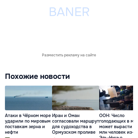
Разместить рекламу на сайте
Похожие новости
Атаки в Чёрном море
Иран и Оман
ООН: Число
ударили по мировым
согласовали маршрут
голодающих в ми
поставкам зерна и
для судоходства в
может вырасти д
нефти
Ормузском проливе
млн человек из-з
Эль-Ниньо