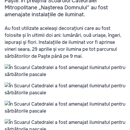
Paște. În preajma Scuarului Catedralei
Mitropolitane „Nașterea Domnului” au fost
amenajate instalațiile de iluminat.
Au fost utilizate aceleași decorațiuni care au fost
folosite și în ultimii doi ani: lumânări, ouă uriașe, îngeri,
iepurași şi flori. Instalațiile de iluminat vor fi aprinse
vineri seara, 29 aprilie și vor ilumina pe tot parcursul
sărbătorilor de Paşte până pe 9 mai.