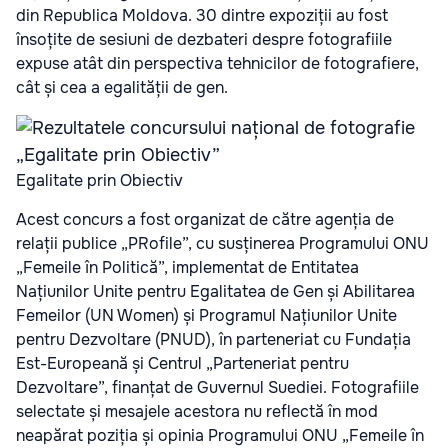
din Republica Moldova. 30 dintre expoziții au fost
însoțite de sesiuni de dezbateri despre fotografiile
expuse atât din perspectiva tehnicilor de fotografiere,
cât și cea a egalității de gen.
Egalitate prin Obiectiv
Acest concurs a fost organizat de către agenția de
relații publice „PRofile”, cu susținerea Programului ONU
„Femeile în Politică”, implementat de Entitatea
Națiunilor Unite pentru Egalitatea de Gen și Abilitarea
Femeilor (UN Women) și Programul Națiunilor Unite
pentru Dezvoltare (PNUD), în parteneriat cu Fundația
Est-Europeană și Centrul „Parteneriat pentru
Dezvoltare”, finanțat de Guvernul Suediei. Fotografiile
selectate și mesajele acestora nu reflectă în mod
neapărat poziția și opinia Programului ONU „Femeile în