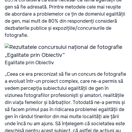
gen să fie adresată. Printre metodele cele mai reușite
de abordare a problemelor ce țin de domeniul egalității
de gen, mai mult de 80% din respondenți consideră
dezbaterile publice și expozițiile/concursurile de
fotografie.
Egalitate prin Obiectiv
„Ceea ce era preconizat să fie un concurs de fotografie
a evoluat într-un proiect complex, care ne-a permis să
vedem percepția subiectului egalității de gen în
viziunea fotografilor profesioniști și amatori, realitățile
din viața femeilor și bărbaților. Totodată ne-a permis și
să facem primul pas în ridicarea problemei egalității de
gen în rândul tinerilor din mai multe localități ale țării
unde încă nu am ajuns. Să înțelegem că societatea este
deschisă pentru acest subiect, că astfel de acțiuni au