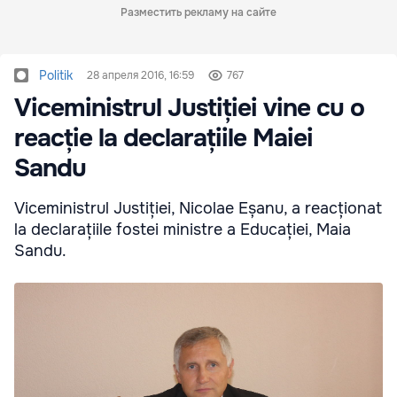
Разместить рекламу на сайте
Politik
28 апреля 2016, 16:59
767
Viceministrul Justiției vine cu o
reacție la declarațiile Maiei
Sandu
Viceministrul Justiției, Nicolae Eșanu, a reacționat
la declarațiile fostei ministre a Educației, Maia
Sandu.