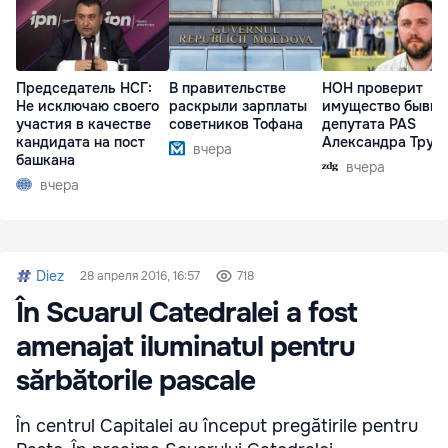
Председатель НСГ:
В правительстве
НОН проверит
Не исключаю своего
раскрыли зарплаты
имущество бывше
участия в качестве
советников Тофана
депутата PAS
кандидата на пост
Александра Труб
вчера
башкана
вчера
вчера
Diez
28 апреля 2016, 16:57
718
În Scuarul Catedralei a fost
amenajat iluminatul pentru
sărbătorile pascale
În centrul Capitalei au început pregătirile pentru