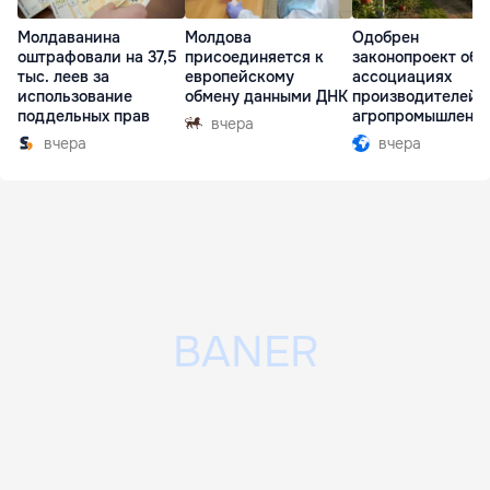
Молдаванина
Молдова
Одобрен
оштрафовали на 37,5
присоединяется к
законопроект об
тыс. леев за
европейскому
ассоциациях
использование
обмену данными ДНК
производителей 
поддельных прав
агропромышленн
вчера
комплексе
вчера
вчера