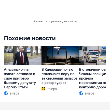
Разместить рекламу на сайте
Похожие новости
Апелляционная
В Калараше ночью
В столичном сект
палата оставила в
отключают воду из-
Чеканы полиция
силе приговор
за снижения запасов
провела
бывшему депутату
в резервуарах
мероприятия по
Сергею Стати
контролю дорожн
вчера
движения
вчера
вчера