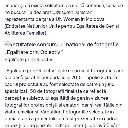
impact și că există solicitare ca ele să continue, ceea ce
ne bucură”, a declarat Ulziisuren Jamsran,
reprezentanta de țară a UN Women în Moldova
(Entitatea Naţiunilor Unite pentru Egalitatea de Gen şi
Abilitarea Femeilor).
Egalitate prin Obiectiv
„Egalitate prin Obiectiv” este un proiect fotografic care
s-a desfășurat în perioada iulie 2015 – aprilie 2016. În
cadrul proiectului au fost selectate de către un juriu
specializat, 50 de fotografii finaliste ce reflectă
percepția subiectului egalității de gen în viziunea
fotografilor profesioniști și amatori, dar și realitățile din
viața femeilor și bărbaților. Fotografiile selectate în
prima etapă a proiectului au fost prezentate în cadrul
expozițiilor organizate în 32 de instituții de învățământ