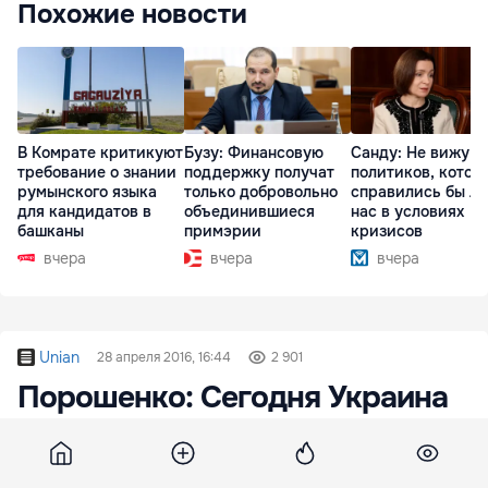
Похожие новости
В Комрате критикуют
Бузу: Финансовую
Санду: Не вижу
требование о знании
поддержку получат
политиков, котор
румынского языка
только добровольно
справились бы л
для кандидатов в
объединившиеся
нас в условиях
башканы
примэрии
кризисов
вчера
вчера
вчера
Unian
28 апреля 2016, 16:44
2 901
Порошенко: Сегодня Украина
имеет одну из самых
боеспособных армий в Европе