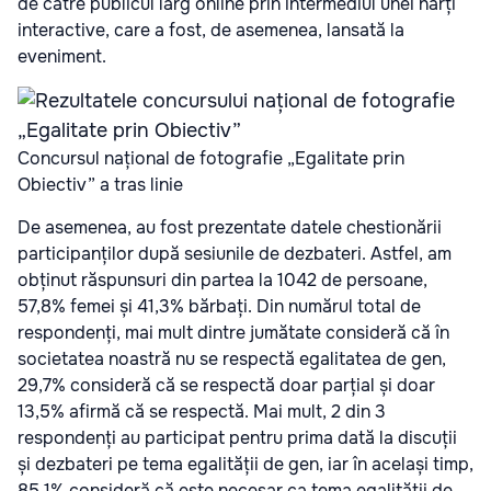
de către publicul larg online prin intermediul unei hărți
interactive, care a fost, de asemenea, lansată la
eveniment.
Concursul național de fotografie „Egalitate prin
Obiectiv” a tras linie
De asemenea, au fost prezentate datele chestionării
participanților după sesiunile de dezbateri. Astfel, am
obținut răspunsuri din partea la 1042 de persoane,
57,8% femei și 41,3% bărbați. Din numărul total de
respondenți, mai mult dintre jumătate consideră că în
societatea noastră nu se respectă egalitatea de gen,
29,7% consideră că se respectă doar parțial și doar
13,5% afirmă că se respectă. Mai mult, 2 din 3
respondenți au participat pentru prima dată la discuții
și dezbateri pe tema egalității de gen, iar în același timp,
85,1% consideră că este necesar ca tema egalității de