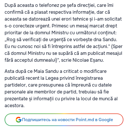
După aceasta o telefonez pe șefa direcției, care îmi
confirmă că a plasat respectiva informație, dar că
aceasta se datorează unei erori tehnice și i-am solicitat
s-o corecteze urgent. Primesc un mesaj marcat drept
prioritar de la domnul Ministru cu următorul conținut:
„Rog să verificați de urgență ce vorbește dna Sandu.
Eu nu cunosc noi să fi întreprins astfel de acțiuni." (Sper
că domnul Ministru nu se supără că am publicat mesajul
fără acceptul dumnealui)”, scrie Nicolae Eșanu.
Asta după ce Maia Sandu a criticat o modificare
publicată recent la Legea privind înregistrarea
partidelor, care presupunea că împreună cu datele
personale ale membrilor de partid, trebuiau să fie
prezentate și informații cu privire la locul de muncă al
acestora.
Подпишитесь на новости Point.md в Google