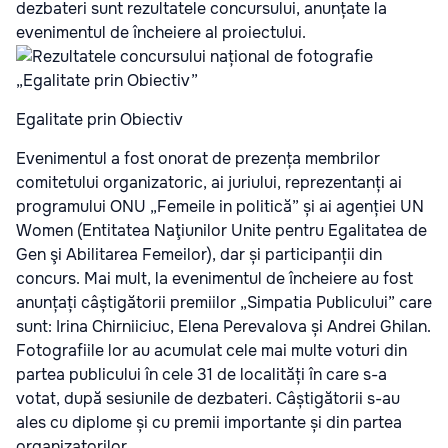
dezbateri sunt rezultatele concursului, anunțate la
evenimentul de încheiere al proiectului.
Egalitate prin Obiectiv
Evenimentul a fost onorat de prezența membrilor
comitetului organizatoric, ai juriului, reprezentanți ai
programului ONU „Femeile in politică” și ai agenției UN
Women (Entitatea Naţiunilor Unite pentru Egalitatea de
Gen şi Abilitarea Femeilor), dar și participanții din
concurs. Mai mult, la evenimentul de încheiere au fost
anunțați câștigătorii premiilor „Simpatia Publicului” care
sunt: Irina Chirniiciuc, Elena Perevalova și Andrei Ghilan.
Fotografiile lor au acumulat cele mai multe voturi din
partea publicului în cele 31 de localități în care s-a
votat, după sesiunile de dezbateri. Câștigătorii s-au
ales cu diplome și cu premii importante și din partea
organizatorilor.