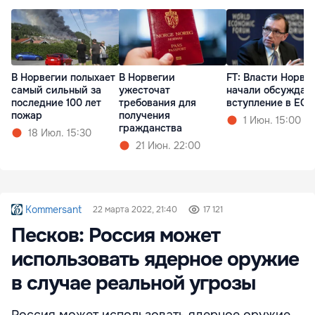
В Норвегии полыхает
В Норвегии
FT: Власти Норве
самый сильный за
ужесточат
начали обсуждат
последние 100 лет
требования для
вступление в ЕС
пожар
получения
1 Июн. 15:00
гражданства
18 Июл. 15:30
21 Июн. 22:00
Kommersant
22 марта 2022, 21:40
17 121
Песков: Россия может
использовать ядерное оружие
в случае реальной угрозы
Россия может использовать ядерное оружие,