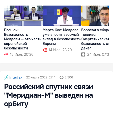
Попшой:
Марта Кос: Молдова
Боросан о сборе 
Безопасность
уже вносит весомый
топливо:
Молдовы — это часть
вклад в безопасность
Энергетическая
европейской
Европы
безопасность сто
безопасности
денег
14 Июл. 23:29
15 Июл. 20:36
24 Июл. 07:36
Interfax
22 марта 2022, 21:14
2 906
Российский спутник связи
"Меридиан-М" выведен на
орбиту