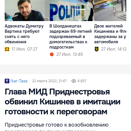
Адвокаты Думитру
В Шолданештах
Двое жителей
Вартика требуют
задержан 69-летний
Кишинева и Флор
снять с него
подозреваемый в
задержаны за уго
обвинения
домогательствах к
автомобиля
подросткам
17 Июл. 07:27
27 Июл. 14:12
27 Июл. 13:45
Itar-Tass
22 марта 2022, 21:47
6 837
Глава МИД Приднестровья
обвинил Кишинев в имитации
готовности к переговорам
Приднестровье готово к возобновлению