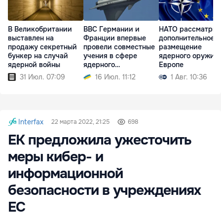
В Великобритании
ВВС Германии и
НАТО рассматрив
выставлен на
Франции впервые
дополнительное
продажу секретный
провели совместные
размещение
бункер на случай
учения в сфере
ядерного оружия 
ядерной войны
ядерного
Европе
сдерживания
31 Июл. 07:09
16 Июл. 11:12
1 Авг. 10:36
Interfax
22 марта 2022, 21:25
698
ЕК предложила ужесточить
меры кибер- и
информационной
безопасности в учреждениях
ЕС