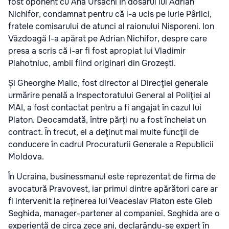
fost oponent cu Ana Ursachi în dosarul lui Adrian
Nichifor, condamnat pentru că l-a ucis pe Iurie Pârlici,
fratele comisarului de atunci al raionului Nisporeni. Ion
Vâzdoagă l-a apărat pe Adrian Nichifor, despre care
presa a scris că i-ar fi fost apropiat lui Vladimir
Plahotniuc, ambii fiind originari din Grozești.
Și Gheorghe Malic, fost director al Direcţiei generale
urmărire penală a Inspectoratului General al Poliţiei al
MAI, a fost contactat pentru a fi angajat în cazul lui
Platon. Deocamdată, între părți nu a fost încheiat un
contract. În trecut, el a deţinut mai multe funcţii de
conducere în cadrul Procuraturii Generale a Republicii
Moldova.
În Ucraina, businessmanul este reprezentat de firma de
avocatură Pravovest, iar primul dintre apărători care ar
fi intervenit la reținerea lui Veaceslav Platon este Gleb
Seghida, manager-partener al companiei. Seghida are o
experiență de circa zece ani, declarându-se expert în