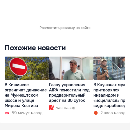
Разместить рекламу на сайте
Похожие новости
В Кишиневе
Главу управления
В Каушанах мужч
ограничат движение
AIPA поместили под
притворялся
на Мунчештском
предварительный
инвалидом и
шоссе и улице
арест на 30 суток
«исцелился» при
Мирона Костина
виде карабинеро
час назад
59 минут назад
2 часа назад