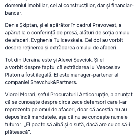
domeniul imobiliar, cel al construcțiilor, dar și financiar-
bancar.
Denis Șkiptan, și el apărător în cadrul Pravovest, a
apărut la o conferință de presă, alături de soția omului
de afaceri, Evghenia Tulicevskaia. Cei doi au vorbit
despre reținerea și extrădarea omului de afaceri.
Tot din Ucraina este și Alexei Șevciuk. Și el
a vorbit despre faptul că extrădarea lui Veaceslav
Platon a fost ilegală. El este manager-partener al
companiei Shevchuk&Partners.
Viorel Morari, șeful Procuraturii Anticorupție, a anunțat
că se cunoaște despre circa zece defensori care l-ar
reprezenta pe omul de afaceri, doar că aceștia nu au
depus încă mandatele, așa că nu se cunoaște numele
tuturor. „El poate să aibă și o sută, dacă are cu ce să-i
plătească”.