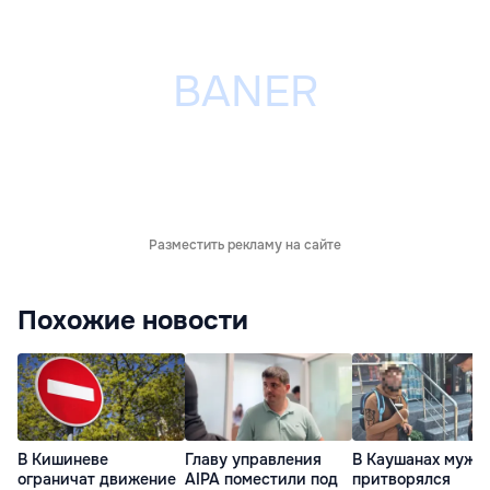
Разместить рекламу на сайте
Похожие новости
В Кишиневе
Главу управления
В Каушанах мужч
ограничат движение
AIPA поместили под
притворялся