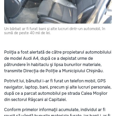
Un bărbat ar fi furat bani și alte lucruri dintr-un automobil, în
sumă de peste 40 mii de lei.
Poliţia a fost alertată de către propietarul automobilului
de model Audi A4, după ce a depistat urme de
pătrundere în habitaclu şi lipsa bunurilor materiale,
transmite Direcția de Poliție a Municipiului Chișinău.
Potrivit lui, bănuitul i-ar fi furat un telefon mobil, GPS
navigator, laptop, bani, precum şi alte lucruri personale,
după ce a parcat automobilul pe strada Calea Moşilor
din sectorul Râşcani al Capitalei.
Conform primelor informaţii acumulate, individul ar fi
reuşit să vândă bunurile materiale furate, iar banii i-ar fi