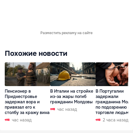
Разместить рекламу на сайте
Похожие новости
Пенсионер в
В Италии на стройке
В Португалии
Приднестровье
из-за жары погиб
задержали
задержал вора и
гражданин Молдовы
гражданина Молд
привязал его к
по подозрению в
час назад
столбу за кражу вина
торговле людьми
час назад
2 часа назад