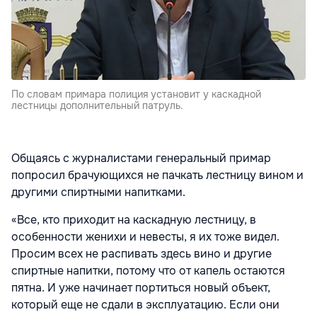
По словам примара полиция установит у каскадной
лестницы дополнительный патруль.
Общаясь с журналистами генеральный примар
попросил брачующихся не пачкать лестницу вином и
другими спиртными напитками.
«Все, кто приходит на каскадную лестницу, в
особенности женихи и невесты, я их тоже видел.
Просим всех не распивать здесь вино и другие
спиртные напитки, потому что от капель остаются
пятна. И уже начинает портиться новый объект,
который еще не сдали в эксплуатацию. Если они