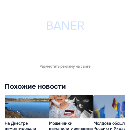
Разместить рекламу на сайте
Похожие новости
На Днестре
Мошенники
Молдова обошла
демонтировали
выманили у женщины
Россию и Украину