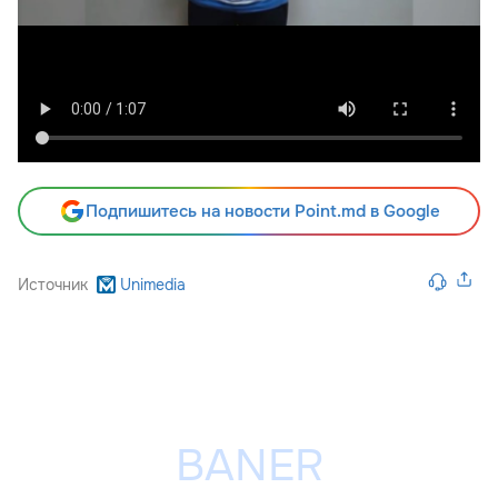
Подпишитесь на новости Point.md в Google
Источник
Unimedia