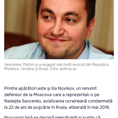
Veaceslav Platon și-a angajat mai mulți avocați din Republica
Moldova, Ucraina și Rusia. Foto: politua.su
Printre apărători este și Ilia Novikov, un renumit
defensor de la Moscova care a reprezentat-o pe
Nadejda Savcenko, aviatoarea ucraineană condamnată
la 22 de ani de puşcărie în Rusia, eliberată în mai 2016.
Procurorii însă se declară nemulțumiți și susțin că