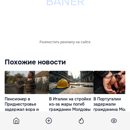
Разместить рекламу на сайте
Похожие новости
Пенсионер в
В Италии на стройке
В Португалии
Приднестровье
из-за жары погиб
задержали
задержал вора и
гражданин Молдовы
гражданина Молд
привязал его к
по подозрению в
час назад
столбу за кражу вина
торговле людьми
час назад
2 часа назад