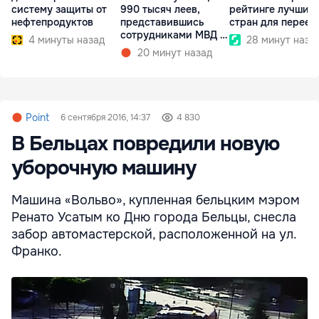
систему защиты от
990 тысяч леев,
рейтинге лучших
нефтепродуктов
представившись
стран для переез
сотрудниками МВД и
4 минуты назад
28 минут наза
СИБ
20 минут назад
Point
6 сентября 2016, 14:37
4 830
В Бельцах повредили новую
уборочную машину
Машина «Вольво», купленная бельцким мэром
Ренато Усатым ко Дню города Бельцы, снесла
забор автомастерской, расположенной на ул.
Франко.