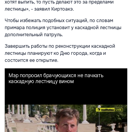
хотят выпить, то пусть делают это за пределами
лестницы», - заявил Киртоакэ.
Чтобы избежать подобных ситуаций, по словам
примара полиция установит у каскадной лестницы
дополнительный патруль.
Завершить работы по реконструкции каскадной
лестницы планируют ко Дню города, когда и
состоится ее открытие.