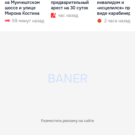
на Мунчештском
предварительный
инвалидом и
шоссе и улице
арест на 30 суток
«исцелился» при
Мирона Костина
виде карабинеро
час назад
59 минут назад
2 часа назад
Разместить рекламу на сайте