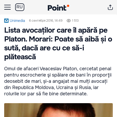
RU
Unimedia
6 сентября 2016, 14:49
1 513
Lista avocaților care îl apără pe
Platon. Morari: Poate să aibă și o
sută, dacă are cu ce să-i
plătească
Omul de afaceri Veaceslav Platon, cercetat penal
pentru escrocherie şi spălare de bani în proporţii
deosebit de mari, și-a angajat mai mulți avocați
din Republica Moldova, Ucraina și Rusia, iar
rolurile lor par să fie bine determinate.