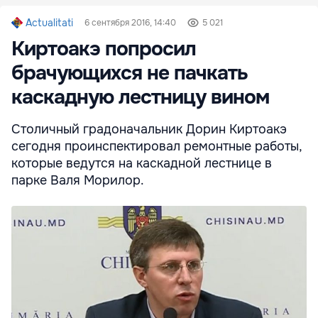
Actualitati
6 сентября 2016, 14:40
5 021
Киртоакэ попросил
брачующихся не пачкать
каскадную лестницу вином
Столичный градоначальник Дорин Киртоакэ
сегодня проинспектировал ремонтные работы,
которые ведутся на каскадной лестнице в
парке Валя Морилор.