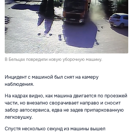
В Бельцах повредили новую уборочную машину.
Инцидент с машиной был снят на камеру
наблюдения.
На кадрах видно, как машина двигается по проезжей
части, но внезапно сворачивает направо и сносит
забор автосервиса, едва не задев припаркованную
легковушку.
Спустя несколько секунд из машины вышел