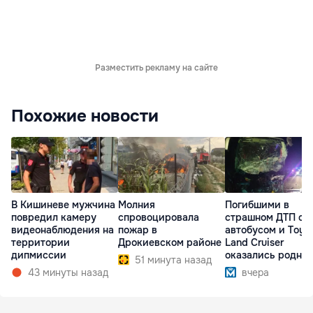
Разместить рекламу на сайте
Похожие новости
В Кишиневе мужчина
Молния
Погибшими в
повредил камеру
спровоцировала
страшном ДТП с
видеонаблюдения на
пожар в
автобусом и Toyo
территории
Дрокиевском районе
Land Cruiser
дипмиссии
оказались родны
51 минута назад
братья
43 минуты назад
вчера