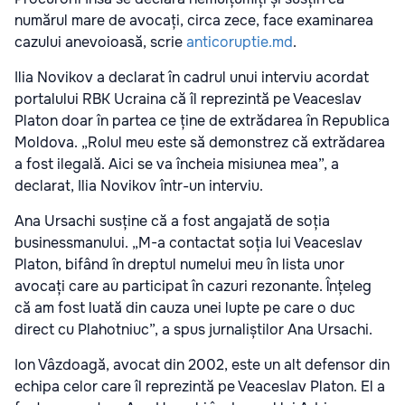
numărul mare de avocați, circa zece, face examinarea
cazului anevoioasă, scrie
anticoruptie.md
.
Ilia Novikov a declarat în cadrul unui interviu acordat
portalului RBK Ucraina că îl reprezintă pe Veaceslav
Platon doar în partea ce ține de extrădarea în Republica
Moldova. „Rolul meu este să demonstrez că extrădarea
a fost ilegală. Aici se va încheia misiunea mea”, a
declarat, Ilia Novikov într-un interviu.
Ana Ursachi susține că a fost angajată de soția
businessmanului. „M-a contactat soția lui Veaceslav
Platon, bifând în dreptul numelui meu în lista unor
avocați care au participat în cazuri rezonante. Înțeleg
că am fost luată din cauza unei lupte pe care o duc
direct cu Plahotniuc”, a spus jurnaliștilor Ana Ursachi.
Ion Vâzdoagă, avocat din 2002, este un alt defensor din
echipa celor care îl reprezintă pe Veaceslav Platon. El a