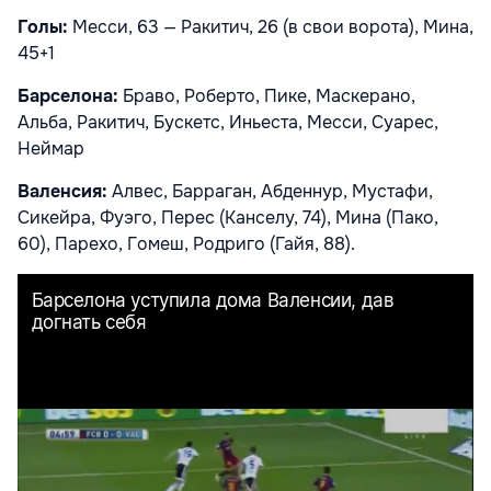
Голы:
Месси, 63 — Ракитич, 26 (в свои ворота), Мина,
45+1
Барселона:
Браво, Роберто, Пике, Маскерано,
Альба, Ракитич, Бускетс, Иньеста, Месси, Суарес,
Неймар
Валенсия:
Алвес, Барраган, Абденнур, Мустафи,
Сикейра, Фуэго, Перес (Канселу, 74), Мина (Пако,
60), Парехо, Гомеш, Родриго (Гайя, 88).