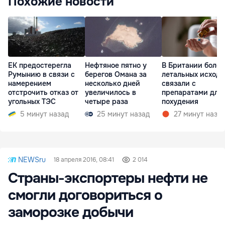
Похожие новости
ЕК предостерегла
Нефтяное пятно у
В Британии более
Румынию в связи с
берегов Омана за
летальных исходо
намерением
несколько дней
связали с
отстрочить отказ от
увеличилось в
препаратами для
угольных ТЭС
четыре раза
похудения
5 минут назад
25 минут назад
27 минут наза
NEWSru
18 апреля 2016, 08:41
2 014
Страны-экспортеры нефти не
смогли договориться о
заморозке добычи