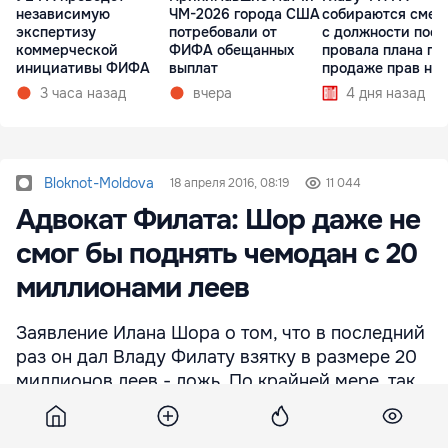
независимую
ЧМ-2026 города США
собираются смес
экспертизу
потребовали от
с должности посл
коммерческой
ФИФА обещанных
провала плана по
инициативы ФИФА
выплат
продаже прав на
3 часа назад
вчера
4 дня назад
Bloknot-Moldova
18 апреля 2016, 08:19
11 044
Адвокат Филата: Шор даже не
смог бы поднять чемодан с 20
миллионами леев
Заявление Илана Шора о том, что в последний
раз он дал Владу Филату взятку в размере 20
миллионов леев - ложь. По крайней мере, так
говорит адвокат лидера ЛДПМ Игорь Попа.