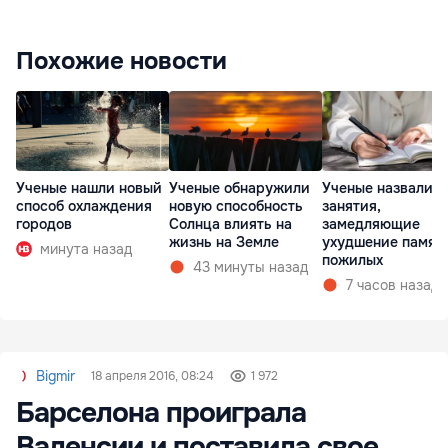
Похожие новости
Ученые нашли новый
Ученые обнаружили
Ученые назвали т
способ охлаждения
новую способность
занятия,
городов
Солнца влиять на
замедляющие
жизнь на Земле
ухудшение памят
минута назад
пожилых
43 минуты назад
7 часов назад
Bigmir
18 апреля 2016, 08:24
1 972
Барселона проиграла
Валенсии и поставила свое