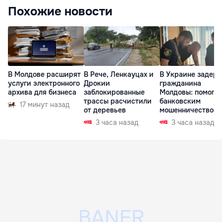
Похожие новости
В Молдове расширят
В Рече, Ленкауцах и
В Украине задер
услуги электронного
Дрокии
гражданина
архива для бизнеса
заблокированные
Молдовы: помогал
трассы расчистили
банковским
17 минут назад
от деревьев
мошенничеством 
Чехии
3 часа назад
3 часа назад