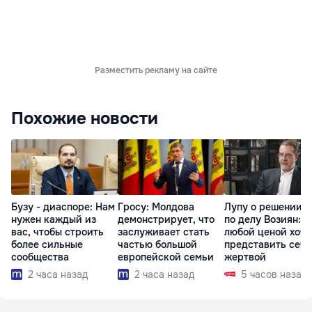
Разместить рекламу на сайте
Похожие новости
Бузу - диаспоре: Нам
Гросу: Молдова
Лупу о решении с
нужен каждый из
демонстрирует, что
по делу Возиян: 
вас, чтобы строить
заслуживает стать
любой ценой хоче
более сильные
частью большой
представить себя
сообщества
европейской семьи
жертвой
2 часа назад
2 часа назад
5 часов назад