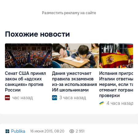
Разместить рекламу на сайте
Похожие новости
Сенат США принял
Дания ужесточает
Испания пригроз
закон об «адских
правила экзаменов
Италии ответным
санкциях» против
из-за использования
мерами, если та 
России
ИИ школьниками
отменит пограни
проверки
час назад
3 часа назад
4 часа назад
Publika
16 июня 2015, 08:20
2 951