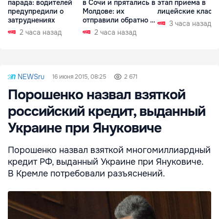
парада: водителей
в Сочи и прятались в
этап приема в
предупредили о
Молдове: их
лицейские класс
затруднениях
отправили обратно в
3 часа назад
РФ
2 часа назад
2 часа назад
NEWSru
16 июня 2015, 08:25
2 671
Порошенко назвал взяткой
российский кредит, выданный
Украине при Януковиче
Порошенко назвал взяткой многомиллиардный
кредит РФ, выданный Украине при Януковиче.
В Кремле потребовали разъяснений.