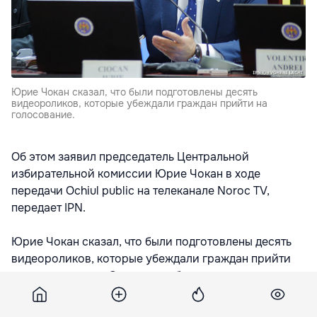
Юрие Чокан сказал, что были подготовлены десять
видеороликов, которые убеждали граждан прийти на
голосование.
Об этом заявил председатель Центральной
избирательной комиссии Юрие Чокан в ходе
передачи Ochiul public на телеканале Noroc TV,
передает IPN.
Юрие Чокан сказал, что были подготовлены десять
видеороликов, которые убеждали граждан прийти
на голосование. „Эти ролики были сделаны на
деньги иностранных партнеров, а наш вклад
составил десять процентов. Очень жаль, что эти