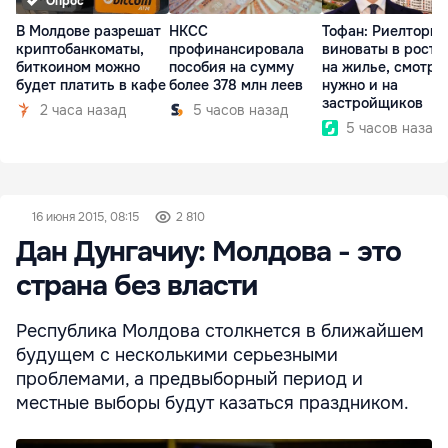
Опрос
В Молдове разрешат
НКСС
Тофан: Риелторы 
криптобанкоматы,
профинансировала
виноваты в росте
биткоином можно
пособия на сумму
на жилье, смотре
будет платить в кафе
более 378 млн леев
нужно и на
застройщиков
2 часа назад
5 часов назад
5 часов назад
16 июня 2015, 08:15
2 810
Дан Дунгачиу: Молдова - это
страна без власти
Республика Молдова столкнется в ближайшем
будущем с несколькими серьезными
проблемами, а предвыборный период и
местные выборы будут казаться праздником.