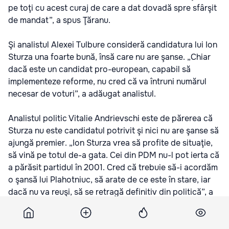
pe toţi cu acest curaj de care a dat dovadă spre sfârşit
de mandat”, a spus Ţăranu.
Şi analistul Alexei Tulbure consideră candidatura lui Ion
Sturza una foarte bună, însă care nu are şanse. „Chiar
dacă este un candidat pro-european, capabil să
implementeze reforme, nu cred că va întruni numărul
necesar de voturi”, a adăugat analistul.
Analistul politic Vitalie Andrievschi este de părerea că
Sturza nu este candidatul potrivit şi nici nu are şanse să
ajungă premier. „Ion Sturza vrea să profite de situaţie,
să vină pe totul de-a gata. Cei din PDM nu-l pot ierta că
a părăsit partidul în 2001. Cred că trebuie să-i acordăm
o şansă lui Plahotniuc, să arate de ce este în stare, iar
dacă nu va reuşi, să se retragă definitiv din politică”, a
spus el.
Pe de altă parte, analistul politic Igor Boţan consideră