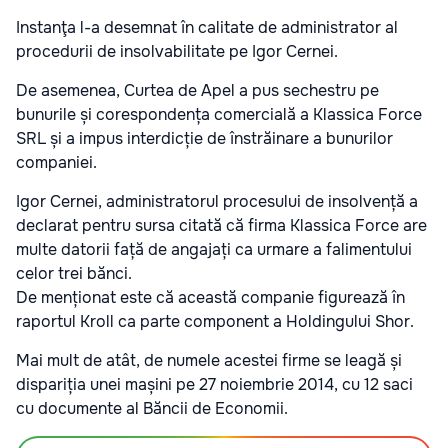
Instanţa l-a desemnat în calitate de administrator al
procedurii de insolvabilitate pe Igor Cernei.
De asemenea, Curtea de Apel a pus sechestru pe
bunurile și corespondența comercială a Klassica Force
SRL și a impus interdicție de înstrăinare a bunurilor
companiei.
Igor Cernei, administratorul procesului de insolvență a
declarat pentru sursa citată că firma Klassica Force are
multe datorii față de angajați ca urmare a falimentului
celor trei bănci.
De menționat este că această companie figurează în
raportul Kroll ca parte component a Holdingului Shor.
Mai mult de atât, de numele acestei firme se leagă și
dispariția unei mașini pe 27 noiembrie 2014, cu 12 saci
cu documente al Băncii de Economii.