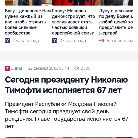
Бузу - диаспоре: Нам
Гросу: Молдова
Лупу о решении с
нужен каждый из
демонстрирует, что
по делу Возиян: 
вас, чтобы строить
заслуживает стать
любой ценой хоче
более сильные
частью большой
представить себя
сообщества
европейской семьи
жертвой
2 часа назад
2 часа назад
5 часов назад
Jurnal
22 декабря 2015, 08:44
2 730
Сегодня президенту Николаю
Тимофти исполняется 67 лет
Президент Республики Молдова Николай
Тимофти сегодня празднует свой день
рождения. Главе государства исполняется 67
лет.