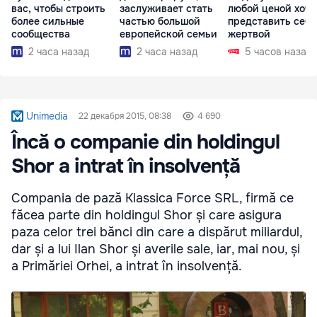
вас, чтобы строить
заслуживает стать
любой ценой хоче
более сильные
частью большой
представить себя
сообщества
европейской семьи
жертвой
2 часа назад
2 часа назад
5 часов назад
Unimedia
22 декабря 2015, 08:38
4 690
Încă o companie din holdingul
Shor a intrat în insolvență
Compania de pază Klassica Force SRL, firmă ce
făcea parte din holdingul Shor și care asigura
paza celor trei bănci din care a dispărut miliardul,
dar și a lui Ilan Shor și averile sale, iar, mai nou, și
a Primăriei Orhei, a intrat în insolvență.