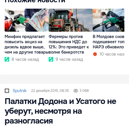
Похожие новости
Минфин предлагает
Фермеры против
В Молдове снова
повысить акциз на
повышения НДС до
подешевеет топли
дизель вдвое выше,
12%: Это приведет к
НАРЭ обновило ц
чем на другие товары
волне банкротств
10 часов назад
8 часов назад
9 часов назад
Sputnik
22 декабря 2015, 08:35
3 068
Палатки Додона и Усатого не
уберут, несмотря на
разногласия