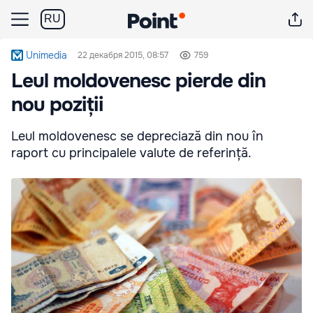
RU
Unimedia
22 декабря 2015, 08:57
759
Leul moldovenesc pierde din
nou poziții
Leul moldovenesc se depreciază din nou în
raport cu principalele valute de referință.