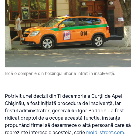
Încă o companie din holdingul Shor a intrat în insolvență.
Potrivit unei decizii din 11 decembrie a Curții de Apel
Chișinău, a fost inițiată procedura de insolvență, iar
fostul administrator, generalului Igor Bodorin i-a fost
ridicat dreptul de a ocupa această funcție,
instanța
propunând firmei să desemneze o altă persoană care să
reprezinte interesele acesteia, scrie
mold-street.com.