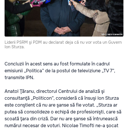
Liderii PSRM şi PDM au declarat deja că nu vor vota un Guvern
Ion Sturza.
Concluzii în acest sens au fost formulate în cadrul
emisiunii „Politica” de la postul de televiziune „TV 7”,
transmite IPN.
Anatol Ţăranu, directorul Centrului de analiză şi
consultanţă „Politicon”, consideră că însuşi Ion Sturza
este conştient că nu are şanse să fie votat. „Sturza ar
putea să consolideze o echipă de profesionişti, care să
scoată ţara din criză. Dar nu are şanse să întrunească
numărul necesar de voturi. Nicolae Timofti ne-a şocat