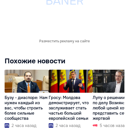
Разместить рекламу на сайте
Похожие новости
Бузу - диаспоре: Нам
Гросу: Молдова
Лупу о решении с
нужен каждый из
демонстрирует, что
по делу Возиян: 
вас, чтобы строить
заслуживает стать
любой ценой хоче
более сильные
частью большой
представить себя
сообщества
европейской семьи
жертвой
2 часа назад
2 часа назад
5 часов назад