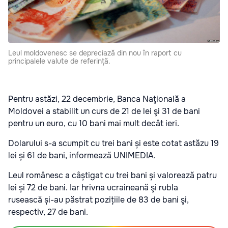
Leul moldovenesc se depreciază din nou în raport cu
principalele valute de referință.
Pentru astăzi, 22 decembrie, Banca Naţională a
Moldovei a stabilit un curs de 21 de lei şi 31 de bani
pentru un euro, cu 10 bani mai mult decât ieri.
Dolarului s-a scumpit cu trei bani și este cotat astăzu 19
lei și 61 de bani, informează UNIMEDIA.
Leul românesc a câștigat cu trei bani și valorează patru
lei și 72 de bani. Iar hrivna ucraineană şi rubla
rusească și-au păstrat pozițiile de 83 de bani şi,
respectiv, 27 de bani.