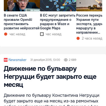
В сенате США
В ЕС могут запретить
Россия перекрыв
призвали OpenAI
предупреждения о
Украине пути
приостановить
радарах в Waze и
экспорта, ударив
развитие нейросетей
Google Maps
маршруту в
направлении
час назад
час назад
Молдовы
2 часа назад
Newsmaker
31 декабря 2015, 13:00
2 689
Движение по бульвару
Негруцци будет закрыто еще
месяц
Движение по бульвару Константина Негруцци
будет закрыто еще на месяц из-за ремонтных