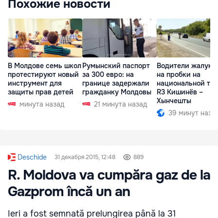
Похожие новости
В Молдове семь школ
Румынский паспорт
Водители жалуют
протестируют новый
за 300 евро: на
на пробки на
инструмент для
границе задержали
национальной тр
защиты прав детей
гражданку Молдовы
R3 Кишинёв –
Хынчешты
минута назад
21 минута назад
39 минут наза
Deschide
31 декабря 2015, 12:48
889
R. Moldova va cumpăra gaz de la
Gazprom încă un an
Ieri a fost semnată prelungirea până la 31