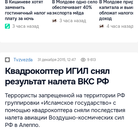
В Кишиневе хотят
В Молдове одно село
В Молдове приро
заменить
обеспечивает 40%
капитала и выиг
гостиничный налог на
экспорта мёда
обложат налогом 
плату за ночь
доход
3 часа назад
3 часа назад
4 часа назад
Tvzvezda
31 декабря 2015, 12:47
9 613
Квадрокоптер ИГИЛ снял
результат налета ВКС РФ
Террористы запрещенной на территории РФ
группировки «Исламское государство» с
помощью квадрокоптера сняли последствия
налета авиации Воздушно-космических сил
РФ в Алеппо.