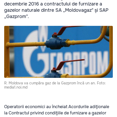
decembrie 2016 a contractului de furnizare a
gazelor naturale dintre SA „Moldovagaz" și SAP
„Gazprom".
R. Moldova va cumpăra gaz de la Gazprom încă un an. Foto:
media1.noi.md
Operatorii economici au încheiat Acordurile adiţionale
la Contractul privind condiţiile de furnizare a gazelor