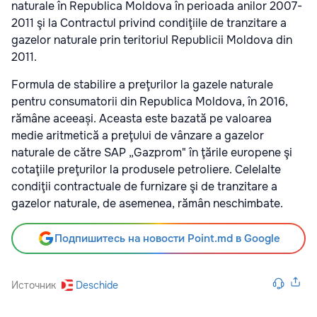
naturale în Republica Moldova în perioada anilor 2007-
2011 şi la Contractul privind condiţiile de tranzitare a
gazelor naturale prin teritoriul Republicii Moldova din
2011.
Formula de stabilire a preţurilor la gazele naturale
pentru consumatorii din Republica Moldova, în 2016,
rămâne aceeași. Aceasta este bazată pe valoarea
medie aritmetică a preţului de vânzare a gazelor
naturale de către SAP „Gazprom" în ţările europene şi
cotaţiile preţurilor la produsele petroliere. Celelalte
condiţii contractuale de furnizare şi de tranzitare a
gazelor naturale, de asemenea, rămân neschimbate.
Подпишитесь на новости Point.md в Google
Источник
Deschide