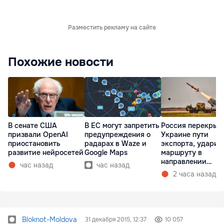
Разместить рекламу на сайте
Похожие новости
В сенате США
В ЕС могут запретить
Россия перекрыв
призвали OpenAI
предупреждения о
Украине пути
приостановить
радарах в Waze и
экспорта, ударив
развитие нейросетей
Google Maps
маршруту в
направлении
час назад
час назад
Молдовы
2 часа назад
Bloknot-Moldova
31 декабря 2015, 12:37
10 057