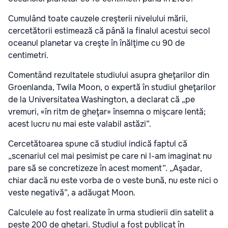
Cumulând toate cauzele creşterii nivelului mării,
cercetătorii estimează că până la finalul acestui secol
oceanul planetar va creşte în înălţime cu 90 de
centimetri.
Comentând rezultatele studiului asupra gheţarilor din
Groenlanda, Twila Moon, o expertă în studiul gheţarilor
de la Universitatea Washington, a declarat că „pe
vremuri, «în ritm de gheţar» însemna o mişcare lentă;
acest lucru nu mai este valabil astăzi”.
Cercetătoarea spune că studiul indică faptul că
„scenariul cel mai pesimist pe care ni l-am imaginat nu
pare să se concretizeze în acest moment”. „Aşadar,
chiar dacă nu este vorba de o veste bună, nu este nici o
veste negativă”, a adăugat Moon.
Calculele au fost realizate în urma studierii din satelit a
peste 200 de gheţari. Studiul a fost publicat în