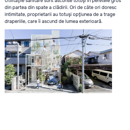
Utilităţile sanitare sunt ascunse totuşi în peretele gros
din partea din spate a clădirii. Ori de câte ori doresc
intimitate, proprietarii au totuşi opţiunea de a trage
draperiile, care îi ascund de lumea exterioară.