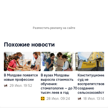
Разместить рекламу на сайте
Похожие новости
В Молдове появятся
В вузах Молдовы
Конституционный
новые профессии
выросла стоимость
суд не
обучения:
воспрепятствова
29 Июл. 19:52
стоматология — до 70
созданию
тысяч леев в год
сельскохозяйств
х палат в Молдов
28 Июл. 09:24
18 Июл. 13:14