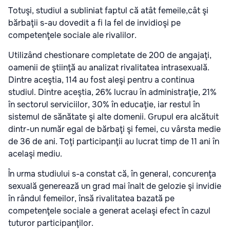
Totuşi, studiul a subliniat faptul că atât femeile,cât şi
bărbaţii s-au dovedit a fi la fel de invidioşi pe
competenţele sociale ale rivalilor.
Utilizând chestionare completate de 200 de angajaţi,
oamenii de ştiinţă au analizat rivalitatea intrasexuală.
Dintre aceştia, 114 au fost aleşi pentru a continua
studiul. Dintre aceştia, 26% lucrau în administraţie, 21%
în sectorul serviciilor, 30% în educaţie, iar restul în
sistemul de sănătate şi alte domenii. Grupul era alcătuit
dintr-un număr egal de bărbaţi şi femei, cu vârsta medie
de 36 de ani. Toţi participanţii au lucrat timp de 11 ani în
acelaşi mediu.
În urma studiului s-a constat că, în general, concurenţa
sexuală generează un grad mai înalt de gelozie şi invidie
în rândul femeilor, însă rivalitatea bazată pe
competenţele sociale a generat acelaşi efect în cazul
tuturor participanţilor.