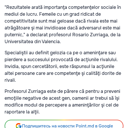
"Rezultatele arată importanţa competenţelor sociale în
mediul de lucru. Femeile cu un grad ridicat de
competitivitate sunt mai geloase dacă rivala este mai
atrăgătoare şi mai invidioase dacă adversarul este mai
puternic," a declarat profesorul Rosario Zurriaga, de la
Universitatea din Valencia.
Specialiştii au definit gelozia ca pe o ameninţare sau
pierdere a succesului provocată de acţiunile rivalului.
Invidia, spun cercetătorii, este răspunsul la acţiunile
altei persoane care are competenţe şi calităţi dorite de
rivali.
Profesorul Zurriaga este de părere că pentru a preveni
emoţiile negative de acest gen, oamenii ar trebui să îşi
modifice modul de percepere a ameninţărilor şi cel de
raportare la alţii.
Подпишитесь на новости Point.md в Google