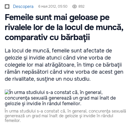
Descopera
6 мая 2012, 05:50
892
Femeile sunt mai geloase pe
rivalele lor de la locul de muncă,
comparativ cu bărbaţii
La locul de muncă, femeile sunt afectate de
gelozie şi invidie atunci când vine vorba de
colegele lor mai atrăgătoare, în timp ce bărbaţii
rămân nepăsători când vine vorba de acest gen
de rivalitate, susţine un nou studiu.
În urma studiului s-a constat că, în general, concurenţa sexuală
generează un grad mai înalt de gelozie şi invidie în rândul
femeilor.