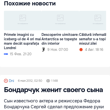
Похожие новости
Primele imagini cu
Descoperire uimitoare:
Căldură infernală: 
iceberg-ul de 4 ori mai
Antarctica se topeşte
semafor s-a topit î
mare decât suprafața
din interior
miezul zilei
Londrei
9 Ноя. 07:00
4 Авг. 18:16
15 Фев. 21:20
Dni
6 мая 2012, 02:50
1 148
Бондарчук женит своего сына
Сын известного актера и режиссера Федора
Бондарчука Сергей сделал предложение руки