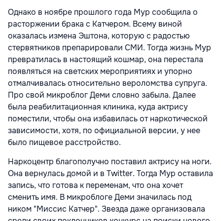
Однако в ноябре прошлого года Мур сообщила о
расторжении брака с Катчером. Всему виной
оказалась измена Эштона, которую с радостью
стервятников препарировали СМИ. Тогда жизнь Мур
превратилась в настоящий кошмар, она перестала
появляться на светских мероприятиях и упорно
отмалчивалась относительно вероломства супруга.
Про свой микроблог Деми словно забыла. Далее
была реабилитационная клиника, куда актрису
поместили, чтобы она избавилась от наркотической
зависимости, хотя, по официальной версии, у нее
было пищевое расстройство.
Наркоцентр благополучно поставил актрису на ноги.
Она вернулась домой и в Twitter. Тогда Мур оставила
запись, что готова к переменам, что она хочет
сменить имя. В микроблоге Деми значилась под
ником "Миссис Катчер". Звезда даже организовала
среди своих поклонников конкурс на поиски нового