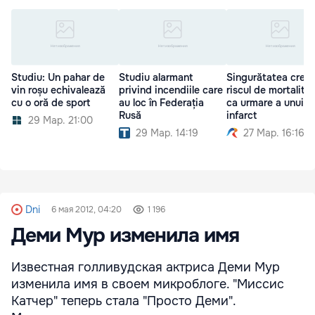
Studiu: Un pahar de
Studiu alarmant
Singurătatea creşt
vin roșu echivalează
privind incendiile care
riscul de mortalita
cu o oră de sport
au loc în Federația
ca urmare a unui
Rusă
infarct
29 Мар. 21:00
29 Мар. 14:19
27 Мар. 16:16
Dni
6 мая 2012, 04:20
1 196
Деми Мур изменила имя
Известная голливудская актриса Деми Мур
изменила имя в своем микроблоге. "Миссис
Катчер" теперь стала "Просто Деми".