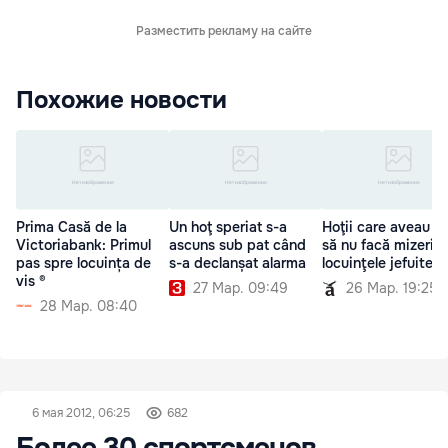
Разместить рекламу на сайте
Похожие новости
Prima Casă de la
Un hoţ speriat s-a
Hoţii care aveau gr
Victoriabank: Primul
ascuns sub pat când
să nu facă mizerie 
pas spre locuința de
s-a declanșat alarma
locuinţele jefuite
vis ®
27 Мар. 09:49
26 Мар. 19:25
28 Мар. 08:40
6 мая 2012, 06:25
682