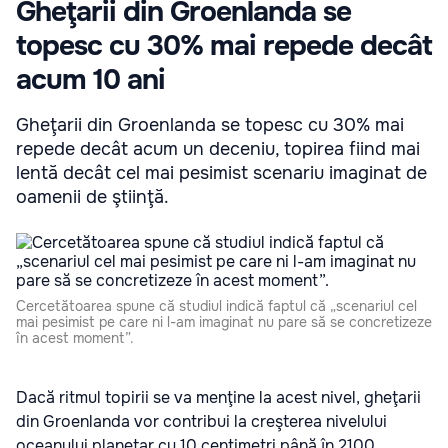
Gheţarii din Groenlanda se
topesc cu 30% mai repede decât
acum 10 ani
Gheţarii din Groenlanda se topesc cu 30% mai
repede decât acum un deceniu, topirea fiind mai
lentă decât cel mai pesimist scenariu imaginat de
oamenii de ştiinţă.
Cercetătoarea spune că studiul indică faptul că „scenariul cel
mai pesimist pe care ni l-am imaginat nu pare să se concretizeze
în acest moment”.
Dacă ritmul topirii se va menţine la acest nivel, gheţarii
din Groenlanda vor contribui la creşterea nivelului
oceanului planetar cu 10 centimetri până în 2100.