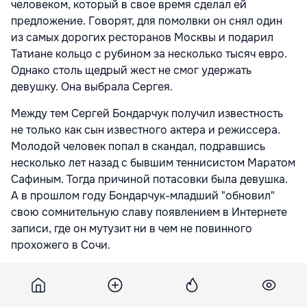
человеком, который в свое время сделал ей
предложение. Говорят, для помолвки он снял один
из самых дорогих ресторанов Москвы и подарил
Татиане кольцо с рубином за несколько тысяч евро.
Однако столь щедрый жест не смог удержать
девушку. Она выбрала Сергея.
Между тем Сергей Бондарчук получил известность
не только как сын известного актера и режиссера.
Молодой человек попал в скандал, подравшись
несколько лет назад с бывшим теннисистом Маратом
Сафиным. Тогда причиной потасовки была девушка.
А в прошлом году Бондарчук-младший "обновил"
свою сомнительную славу появлением в Интернете
записи, где он мутузит ни в чем не повинного
прохожего в Сочи.
Тогда Федор Бондарчук так объяснил поведение
сына: "Я как отец приношу извинения. Драка
действительно была. И ответственность за нее никто