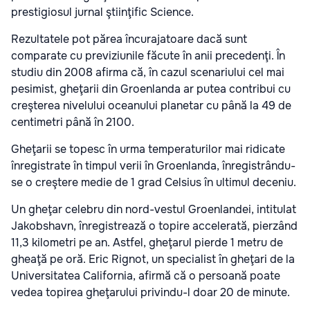
prestigiosul jurnal ştiinţific Science.
Rezultatele pot părea încurajatoare dacă sunt
comparate cu previziunile făcute în anii precedenţi. În
studiu din 2008 afirma că, în cazul scenariului cel mai
pesimist, gheţarii din Groenlanda ar putea contribui cu
creşterea nivelului oceanului planetar cu până la 49 de
centimetri până în 2100.
Gheţarii se topesc în urma temperaturilor mai ridicate
înregistrate în timpul verii în Groenlanda, înregistrându-
se o creştere medie de 1 grad Celsius în ultimul deceniu.
Un gheţar celebru din nord-vestul Groenlandei, intitulat
Jakobshavn, înregistrează o topire accelerată, pierzând
11,3 kilometri pe an. Astfel, gheţarul pierde 1 metru de
gheaţă pe oră. Eric Rignot, un specialist în gheţari de la
Universitatea California, afirmă că o persoană poate
vedea topirea gheţarului privindu-l doar 20 de minute.