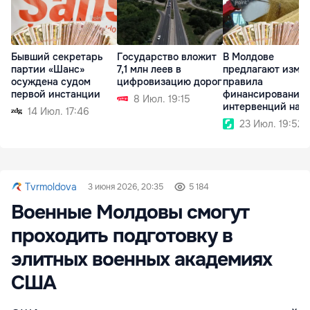
Бывший секретарь
Государство вложит
В Молдове
партии «Шанс»
7,1 млн леев в
предлагают изме
осуждена судом
цифровизацию дорог
правила
первой инстанции
финансирования
8 Июл. 19:15
интервенций на
14 Июл. 17:46
аграрном рынке
23 Июл. 19:52
Tvrmoldova
3 июня 2026, 20:35
5 184
Военные Молдовы смогут
проходить подготовку в
элитных военных академиях
США