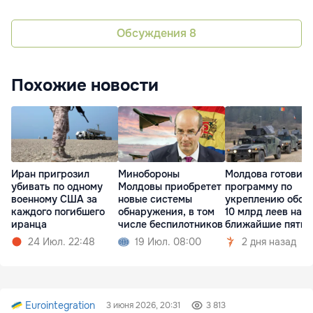
Обсуждения
8
Похожие новости
Иран пригрозил
Минобороны
Молдова готовит
убивать по одному
Молдовы приобретет
программу по
военному США за
новые системы
укреплению обор
каждого погибшего
обнаружения, в том
10 млрд леев на
иранца
числе беспилотников
ближайшие пять 
24 Июл. 22:48
19 Июл. 08:00
2 дня назад
Eurointegration
3 июня 2026, 20:31
3 813