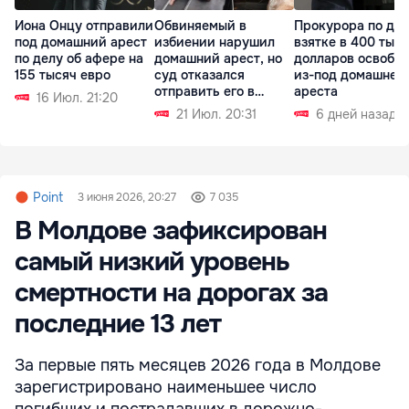
Иона Онцу отправили
Обвиняемый в
Прокурора по дел
под домашний арест
избиении нарушил
взятке в 400 тыс
по делу об афере на
домашний арест, но
долларов освобо
155 тысяч евро
суд отказался
из-под домашнег
отправить его в
ареста
16 Июл. 21:20
СИЗО
21 Июл. 20:31
6 дней назад
Point
3 июня 2026, 20:27
7 035
В Молдове зафиксирован
самый низкий уровень
смертности на дорогах за
последние 13 лет
За первые пять месяцев 2026 года в Молдове
зарегистрировано наименьшее число
погибших и пострадавших в дорожно-