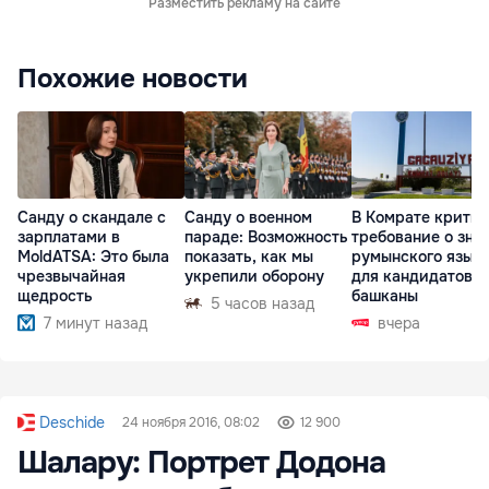
Разместить рекламу на сайте
Похожие новости
Санду о скандале с
Санду о военном
В Комрате крити
зарплатами в
параде: Возможность
требование о зна
MoldATSA: Это была
показать, как мы
румынского язык
чрезвычайная
укрепили оборону
для кандидатов в
щедрость
башканы
5 часов назад
7 минут назад
вчера
Deschide
24 ноября 2016, 08:02
12 900
Шалару: Портрет Додона