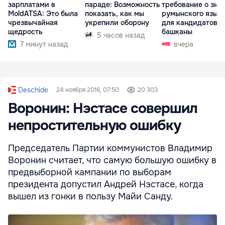
зарплатами в
параде: Возможность
требование о зна
MoldATSA: Это была
показать, как мы
румынского язык
чрезвычайная
укрепили оборону
для кандидатов в
щедрость
башканы
5 часов назад
7 минут назад
вчера
Deschide
24 ноября 2016, 07:50
20 303
Воронин: Нэстасе совершил
непростительную ошибку
Председатель Партии коммунистов Владимир
Воронин считает, что самую большую ошибку в
предвыборной кампании по выборам
президента допустил Андрей Нэстасе, когда
вышел из гонки в пользу Майи Санду.