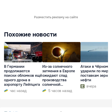
Разместить рекламу на сайте
Похожие новости
В Германии
Из-за солнечного
Атаки в Чёрном м
продолжаются
затмения в Европе
ударили по миро
поиски обломков ещё
ожидают спад
поставкам зерна 
одного дрона в
производства
нефти
аэропорту Лейпцига
солнечной
вчера
электроэнергии
час назад
5 часов назад