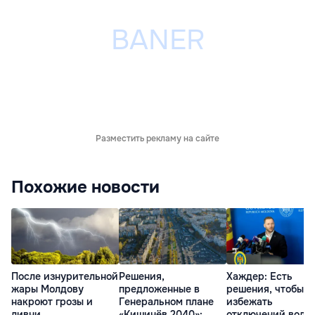
Разместить рекламу на сайте
Похожие новости
После изнурительной
Решения,
Хаждер: Есть
жары Молдову
предложенные в
решения, чтобы
накроют грозы и
Генеральном плане
избежать
ливни
«Кишинёв 2040»:
отключений воды,