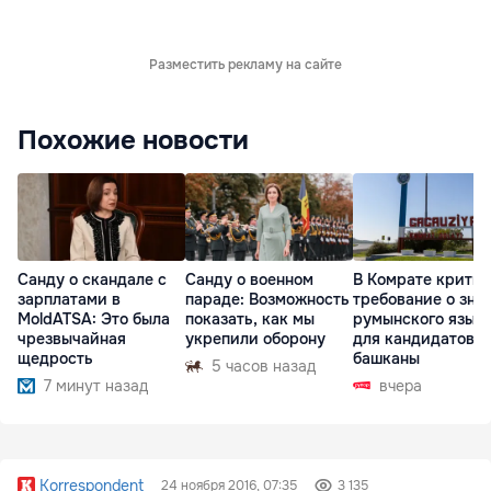
Разместить рекламу на сайте
Похожие новости
Санду о скандале с
Санду о военном
В Комрате крити
зарплатами в
параде: Возможность
требование о зна
MoldATSA: Это была
показать, как мы
румынского язык
чрезвычайная
укрепили оборону
для кандидатов в
щедрость
башканы
5 часов назад
7 минут назад
вчера
Korrespondent
24 ноября 2016, 07:35
3 135