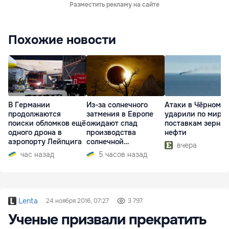
Разместить рекламу на сайте
Похожие новости
В Германии
Из-за солнечного
Атаки в Чёрном м
продолжаются
затмения в Европе
ударили по миро
поиски обломков ещё
ожидают спад
поставкам зерна 
одного дрона в
производства
нефти
аэропорту Лейпцига
солнечной
вчера
электроэнергии
час назад
5 часов назад
Lenta
24 ноября 2016, 07:27
3 797
Ученые призвали прекратить