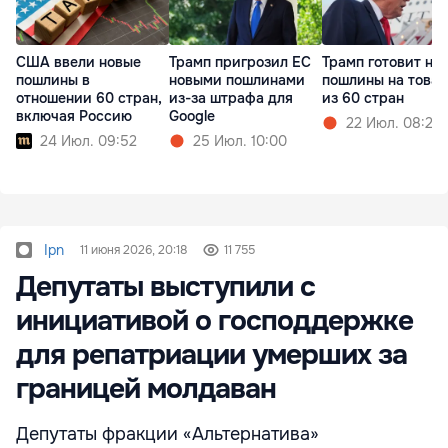
США ввели новые
Трамп пригрозил ЕС
Трамп готовит но
пошлины в
новыми пошлинами
пошлины на това
отношении 60 стран,
из-за штрафа для
из 60 стран
включая Россию
Google
22 Июл. 08:20
24 Июл. 09:52
25 Июл. 10:00
Ipn
11 июня 2026, 20:18
11 755
Депутаты выступили с
инициативой о господдержке
для репатриации умерших за
границей молдаван
Депутаты фракции «Альтернатива»