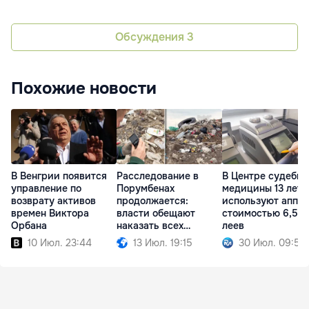
Обсуждения
3
Похожие новости
Расследование в
В Центре судебно
В Венгрии появится
Порумбенах
медицины 13 лет 
управление по
продолжается:
используют аппа
возврату активов
власти обещают
стоимостью 6,5 м
времен Виктора
наказать всех
леев
Орбана
причастных
13 Июл. 19:15
30 Июл. 09:56
10 Июл. 23:44