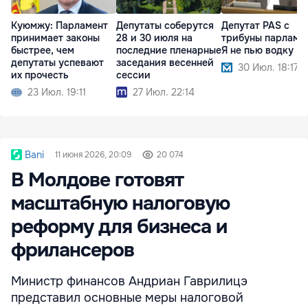
Куюмжу: Парламент
Депутаты соберутся
Депутат PAS с
принимает законы
28 и 30 июля на
трибуны парламен
быстрее, чем
последние пленарные
Я не пью водку
депутаты успевают
заседания весенней
30 Июл. 18:17
их прочесть
сессии
23 Июл. 19:11
27 Июл. 22:14
Bani
11 июня 2026, 20:09
20 074
В Молдове готовят
масштабную налоговую
реформу для бизнеса и
фрилансеров
Министр финансов Андриан Гаврилицэ
представил основные меры налоговой