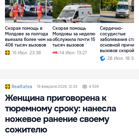
Скорая помощь в
Скорая помощь
Сердечно-
Молдове за полгода
Молдовы за неделю
сосудистые
выехала более чем на
обслужила почти 15
заболевания стал
406 тысяч вызовов
тысяч вызовов
основной причин
вызовов скорой
15 Июл. 23:38
14 Июл. 13:27
помощи
28 Июл. 18:34
Realitatea
19 февраля 2026, 12:33
4 539
Женщина приговорена к
тюремному сроку: нанесла
ножевое ранение своему
сожителю