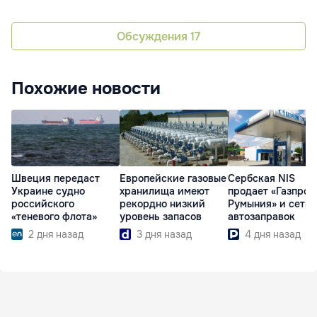
Обсуждения
17
Похожие новости
Швеция передаст
Европейские газовые
Сербская NIS
Украине судно
хранилища имеют
продает «Газпром
российского
рекордно низкий
Румыния» и сеть
«теневого флота»
уровень запасов
автозаправок
2 дня назад
3 дня назад
4 дня назад