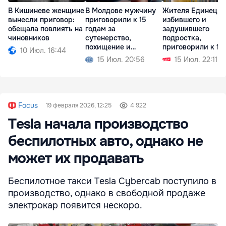
В Кишиневе женщине
В Молдове мужчину
Жителя Единец,
вынесли приговор:
приговорили к 15
избившего и
обещала повлиять на
годам за
задушившего
чиновников
сутенерство,
подростка,
похищение и
приговорили к 18
10 Июл. 16:44
изнасилование
годам тюрьмы
15 Июл. 20:56
15 Июл. 22:11
Focus
19 февраля 2026, 12:25
4 922
Tesla начала производство
беспилотных авто, однако не
может их продавать
Беспилотное такси Tesla Cybercab поступило в
производство, однако в свободной продаже
электрокар появится нескоро.