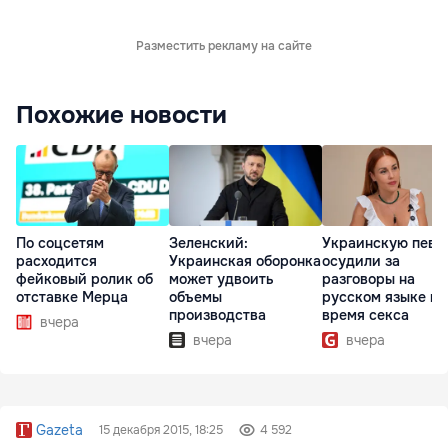
Разместить рекламу на сайте
Похожие новости
По соцсетям
Зеленский:
Украинскую певи
расходится
Украинская оборонка
осудили за
фейковый ролик об
может удвоить
разговоры на
отставке Мерца
объемы
русском языке во
производства
время секса
вчера
вчера
вчера
Gazeta
15 декабря 2015, 18:25
4 592