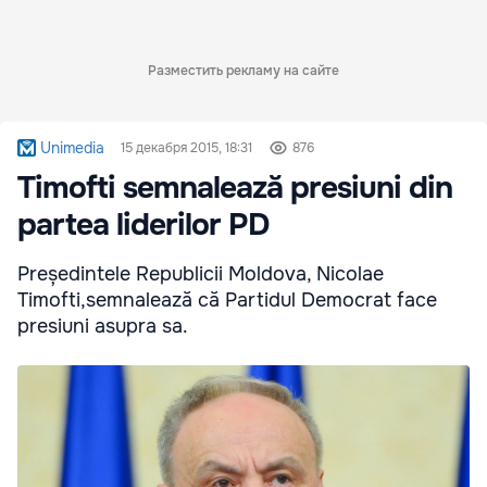
Разместить рекламу на сайте
Unimedia
15 декабря 2015, 18:31
876
Timofti semnalează presiuni din
partea liderilor PD
Președintele Republicii Moldova, Nicolae
Timofti,semnalează că Partidul Democrat face
presiuni asupra sa.