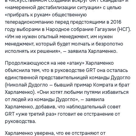
в «искусственном создании вокруг GRT скандала» и
«намеренной дестабилизации ситуации» с целью
«прибрать к рукам» общественную
телерадиокомпанию перед предстоящими в 2016
году выборами в Народное собрание Гагаузии (НСГ).
«Им не нужен опытный менеджмент, им нужен
менеджмент, который будет молчать и безропотно
исполнять их решения», — заявила Харламенко.
Продолжающуюся на нее «атаку» Харламенко
объяснила тем, что в руководстве GRT она осталась
единственной представительницей команды Дудогло
(Николай Дудогло — бывший примар Комрата и брат
Харламенко). «Они хотят любыми путями избавиться
от людей из команды Дудогло», — заявила
Харламенко, добавив, что наблюдательный совет
GRT «уже третий раз» готовит ее отстранение от
руководства.
Харламенко уверена, что ее отстраняют от