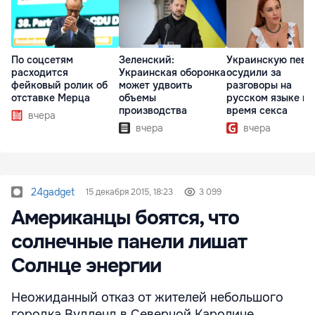
По соцсетям
Зеленский:
Украинскую певи
расходится
Украинская оборонка
осудили за
фейковый ролик об
может удвоить
разговоры на
отставке Мерца
объемы
русском языке во
производства
время секса
вчера
вчера
вчера
24gadget
15 декабря 2015, 18:23
3 099
Американцы боятся, что
солнечные панели лишат
Солнце энергии
Неожиданный отказ от жителей небольшого
городка Вудленд в Северной Каролине