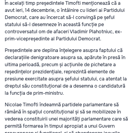
În acelați timp președintele Timofti menționează că a
avut ieri, 14 decembrie, o întâlnire cu lideri ai Partidului
Democrat, care au încercat să-l convingă pe șeful
statului să-l desemneze în această funcție pe
controversatul om de afaceri Vladimir Plahotniuc, ex-
prim-vicepreședinte al Partidului Democrat.
Președintele are deplina înțelegere asupra faptului că
declarațiile denigratoare asupra sa, apărute în presă în
ultima perioadă, precum și acțiunile de pichetare a
reședințelor prezidențiale, reprezintă elemente de
presiune exercitate asupra șefului statului, ca atentat la
dreptul său constituțional de a desemna o candidatură
la funcția de prim-ministru.
Nicolae Timofti îndeamnă partidele parlamentare să
rămână în spațiul constituțional și să se mobilizeze în
vederea constituirii unei majorități parlamentare care să
permită formarea în timpul apropiat a unui Guvern