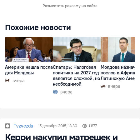
Разместить рекламу на сайте
Похожие новости
Америка нашла посла
Спатарь: Налоговая
Молдова назначи
для Молдовы
политика на 2027 год
послов в Африку 
является сложной, но
Латинскую Амер
вчера
необходимой
вчера
вчера
Tvzvezda
15 декабря 2015, 18:30
1 877
Керри накупил матрешек и