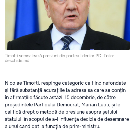
Timofti semnalează presiuni din partea liderilor PD. Foto:
deschide.md
Nicolae Timofti, respinge categoric ca fiind nefondate
și fără substanță acuzațiile la adresa sa care se conțin
în
afirmațiile făcute astăzi, 15 decembrie, de către
președintele Partidului Democrat, Marian Lupu,
și le
califică drept o metodă de presiune asupra șefului
statului, în scopul de a-i influența decizia de desemnare
a unui candidat la funcția de prim-ministru.