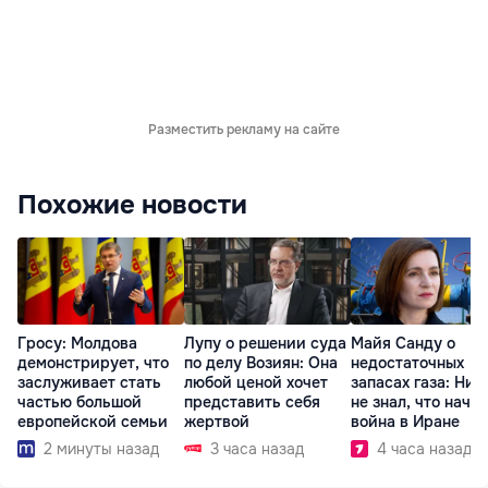
Разместить рекламу на сайте
Похожие новости
Гросу: Молдова
Лупу о решении суда
Майя Санду о
демонстрирует, что
по делу Возиян: Она
недостаточных
заслуживает стать
любой ценой хочет
запасах газа: Ник
частью большой
представить себя
не знал, что начн
европейской семьи
жертвой
война в Иране
2 минуты назад
3 часа назад
4 часа назад