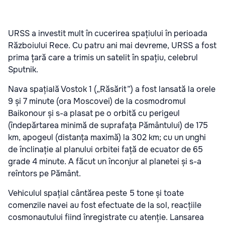
URSS a investit mult în cucerirea spațiului în perioada
Războiului Rece. Cu patru ani mai devreme, URSS a fost
prima țară care a trimis un satelit în spațiu, celebrul
Sputnik.
Nava spațială Vostok 1 („Răsărit”) a fost lansată la orele
9 și 7 minute (ora Moscovei) de la cosmodromul
Baikonour și s-a plasat pe o orbită cu perigeul
(îndepărtarea minimă de suprafața Pământului) de 175
km, apogeul (distanța maximă) la 302 km; cu un unghi
de înclinație al planului orbitei față de ecuator de 65
grade 4 minute. A făcut un înconjur al planetei și s-a
reîntors pe Pământ.
Vehiculul spațial cântărea peste 5 tone și toate
comenzile navei au fost efectuate de la sol, reacțiile
cosmonautului fiind înregistrate cu atenție. Lansarea