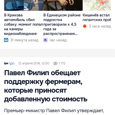
В Крикова
В Единецком районе
Кишинёв встал в
автомобиль сбил
подростка
гигантских пробк
собаку: момент попал
приговорили к 4,5
3 часа назад
на камеры
года за
видеонаблюдения
распространение
наркотиков
31 минута назад
час назад
Ipn
12 апреля 2016, 12:00
1 772
Павел Филип обещает
поддержку фермерам,
которые приносят
добавленную стоимость
Премьер-министр Павел Филип утверждает,