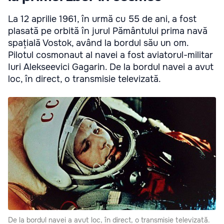
La 12 aprilie 1961, în urmă cu 55 de ani, a fost
plasată pe orbită în jurul Pământului prima navă
spațială Vostok, având la bordul său un om.
Pilotul cosmonaut al navei a fost aviatorul-militar
Iuri Alekseevici Gagarin. De la bordul navei a avut
loc, în direct, o transmisie televizată.
De la bordul navei a avut loc, în direct, o transmisie televizată.