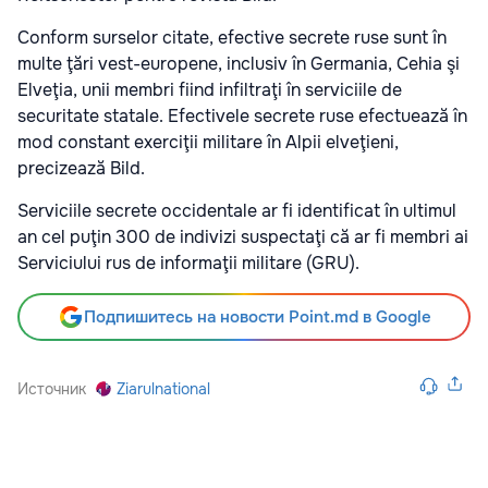
Conform surselor citate, efective secrete ruse sunt în
multe ţări vest-europene, inclusiv în Germania, Cehia şi
Elveţia, unii membri fiind infiltraţi în serviciile de
securitate statale. Efectivele secrete ruse efectuează în
mod constant exerciţii militare în Alpii elveţieni,
precizează Bild.
Serviciile secrete occidentale ar fi identificat în ultimul
an cel puţin 300 de indivizi suspectaţi că ar fi membri ai
Serviciului rus de informaţii militare (GRU).
Подпишитесь на новости Point.md в Google
Источник
Ziarulnational