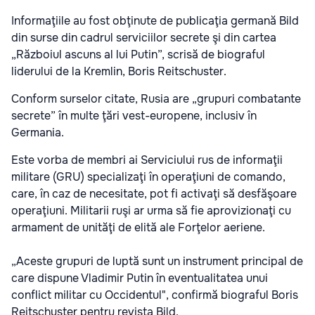
Informaţiile au fost obţinute de publicaţia germană Bild
din surse din cadrul serviciilor secrete şi din cartea
„Războiul ascuns al lui Putin”, scrisă de biograful
liderului de la Kremlin, Boris Reitschuster.
Conform surselor citate, Rusia are „grupuri combatante
secrete” în multe ţări vest-europene, inclusiv în
Germania.
Este vorba de membri ai Serviciului rus de informaţii
militare (GRU) specializaţi în operaţiuni de comando,
care, în caz de necesitate, pot fi activaţi să desfăşoare
operaţiuni. Militarii ruşi ar urma să fie aprovizionaţi cu
armament de unităţi de elită ale Forţelor aeriene.
„Aceste grupuri de luptă sunt un instrument principal de
care dispune Vladimir Putin în eventualitatea unui
conflict militar cu Occidentul", confirmă biograful Boris
Reitschuster pentru revista Bild.