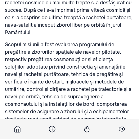
rachetei cosmice cu mai multe trepte s-a desfășurat cu
succes. După ce i s-a imprimat prima viteză cosmică și
ea s-a desprins de ultima treaptă a rachetei purtătoare,
nava-satelit a început zborul liber pe orbită în jurul
Pământului.
Scopul misiunii a fost evaluarea programului de
pregătire a zborurilor spațiale ale navelor pilotate,
respectiv pregătirea cosmonauților și eficiența
soluțiilor adoptate privind construcția și amenajările
navei și rachetei purtătoare, tehnica de pregătire și
verificare înainte de start, mijloacele și metodele de
urmărire, control și dirijare a rachetei pe traiectorie și a
navei pe orbită, tehnica de supraveghere a
cosmonautului și a instalațiilor de bord, comportarea
sistemelor de asigurare a zborului și a echipamentelor
destinate readucerii cabinei de cosmos în integritate
perfectă, mijloacele și procedeele de recuperare și în
general ansamblul de măsuri din cadrul acestui program