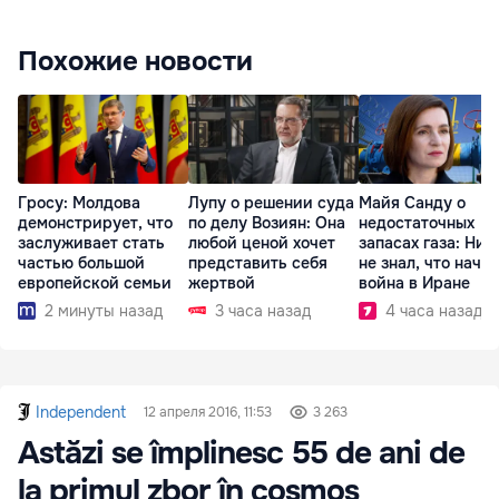
Похожие новости
Гросу: Молдова
Лупу о решении суда
Майя Санду о
демонстрирует, что
по делу Возиян: Она
недостаточных
заслуживает стать
любой ценой хочет
запасах газа: Ник
частью большой
представить себя
не знал, что начн
европейской семьи
жертвой
война в Иране
2 минуты назад
3 часа назад
4 часа назад
Independent
12 апреля 2016, 11:53
3 263
Astăzi se împlinesc 55 de ani de
la primul zbor în cosmos