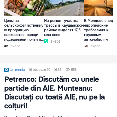
Цены на
На ремонт участка
В Молдове внедр
сельскохозяйственну
трассы в Каушанском
европейские
ю продукцию
районе выделят 17,5
требования к
снижаются: овощи
млн леев
грузовым
подешевели почти на
автомобилям
вчера
30%
вчера
вчера
Unimedia
16 февраля 2011, 16:33
558
Petrenco: Discutăm cu unele
partide din AIE. Munteanu:
Discutați cu toată AIE, nu pe la
colțuri!