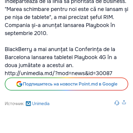
îndepărtează de la linia sa prioritată de business.
"Marea schimbare pentru noi este că ne lansam și
pe nișa de tablete", a mai precizat șeful RIM.
Compania și-a anunțat lansarea Playbook în
septembrie 2010.
BlackBerry a mai anunțat la Conferința de la
Barcelona lansarea tabletei Playbook 4G în a
doua jumătate a acestui an.
http://unimedia.md/?mod=news&id=30087
Подпишитесь на новости Point.md в Google
Источник
Unimedia