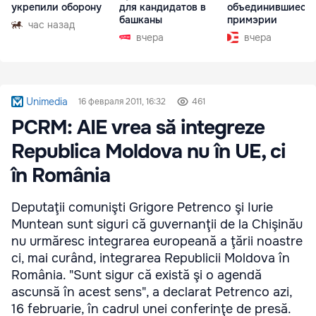
укрепили оборону
для кандидатов в
объединившиеся
башканы
примэрии
час назад
вчера
вчера
Unimedia
16 февраля 2011, 16:32
461
PCRM: AIE vrea să integreze
Republica Moldova nu în UE, ci
în România
Deputaţii comunişti Grigore Petrenco şi Iurie
Muntean sunt siguri că guvernanţii de la Chişinău
nu urmăresc integrarea europeană a ţării noastre
ci, mai curând, integrarea Republicii Moldova în
România. "Sunt sigur că există şi o agendă
ascunsă în acest sens", a declarat Petrenco azi,
16 februarie, în cadrul unei conferinţe de presă.