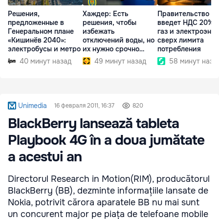
Решения,
Хаждер: Есть
Правительство
предложенные в
решения, чтобы
введет НДС 20% 
Генеральном плане
избежать
газ и электроэне
«Кишинёв 2040»:
отключений воды, но
сверх лимита
электробусы и метро
их нужно срочно
потребления
внедрить
40 минут назад
49 минут назад
58 минут наза
Unimedia
16 февраля 2011, 16:37
820
BlackBerry lansează tableta
Playbook 4G în a doua jumătate
a acestui an
Directorul Research in Motion(RIM), producătorul
BlackBerry (BB), dezminte informațiile lansate de
Nokia, potrivit cărora aparatele BB nu mai sunt
un concurent major pe piața de telefoane mobile