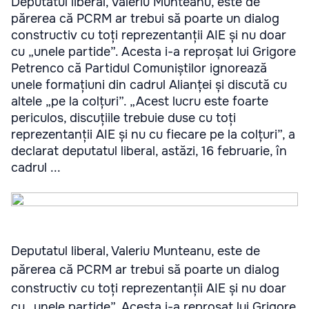
Deputatul liberal, Valeriu Munteanu, este de
părerea că PCRM ar trebui să poarte un dialog
constructiv cu toți reprezentanții AIE și nu doar
cu „unele partide”. Acesta i-a reproșat lui Grigore
Petrenco că Partidul Comuniștilor ignorează
unele formațiuni din cadrul Alianței și discută cu
altele „pe la colțuri”. „Acest lucru este foarte
periculos, discuțiile trebuie duse cu toți
reprezentanții AIE și nu cu fiecare pe la colțuri”, a
declarat deputatul liberal, astăzi, 16 februarie, în
cadrul ...
Deputatul liberal, Valeriu Munteanu, este de
părerea că PCRM ar trebui să poarte un dialog
constructiv cu toți reprezentanții AIE și nu doar
cu „unele partide”. Acesta i-a reproșat lui Grigore