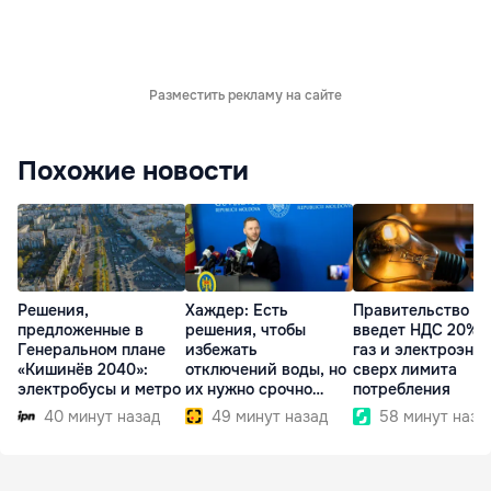
Разместить рекламу на сайте
Похожие новости
Решения,
Хаждер: Есть
Правительство
предложенные в
решения, чтобы
введет НДС 20% 
Генеральном плане
избежать
газ и электроэне
«Кишинёв 2040»:
отключений воды, но
сверх лимита
электробусы и метро
их нужно срочно
потребления
внедрить
40 минут назад
49 минут назад
58 минут наза