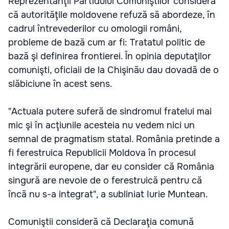
Reprezentanţii Partidului Comuniştilor consideră
că autorităţile moldovene refuză să abordeze, în
cadrul întrevederilor cu omologii români,
probleme de bază cum ar fi: Tratatul politic de
bază şi definirea frontierei. În opinia deputaţilor
comunişti, oficiaii de la Chişinău dau dovadă de o
slăbiciune în acest sens.
"Actuala putere suferă de sindromul fratelui mai
mic şi în acţiunile acesteia nu vedem nici un
semnal de pragmatism statal. România pretinde a
fi ferestruica Republicii Moldova în procesul
integrării europene, dar eu consider că România
singură are nevoie de o ferestruică pentru că
încă nu s-a integrat", a subliniat Iurie Muntean.
Comuniştii consideră că Declaraţia comună