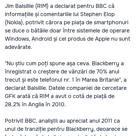
Jim Balsillie (RIM) a declarat pentru BBC că
informațiile și comentariile lui Stephen Elop
(Nokia), potrivit cărora pe piața de smartphonuri
se duce o bătălie doar între sistemele de operare
Windows, Android și cel produs de Apple nu sunt
adevărate.
"Nu știu cum poți spune așa ceva. Blackberry a
înregistrat o creștere de vânzări de 70% anul
trecut și este telefonul nr. 1 în Marea Britanie", a
declarat Balsillie. Datele companiei de cercetare
GFK arată că RIM a avut o cotă de piață de
28,2% în Anglia în 2010.
Potrivit BBC, analiștii au apreciat anul 2011 ca
unul de tranziție pentru Blackberry, deoarece se