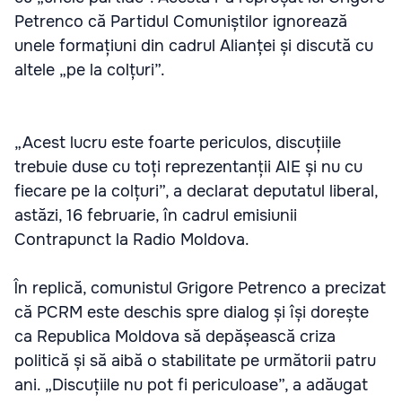
Petrenco că Partidul Comuniștilor ignorează
unele formațiuni din cadrul Alianței și discută cu
altele „pe la colțuri”.
„Acest lucru este foarte periculos, discuțiile
trebuie duse cu toți reprezentanții AIE și nu cu
fiecare pe la colțuri”, a declarat deputatul liberal,
astăzi, 16 februarie, în cadrul emisiunii
Contrapunct la Radio Moldova.
În replică, comunistul Grigore Petrenco a precizat
că PCRM este deschis spre dialog și își dorește
ca Republica Moldova să depășească criza
politică și să aibă o stabilitate pe următorii patru
ani. „Discuțiile nu pot fi periculoase”, a adăugat