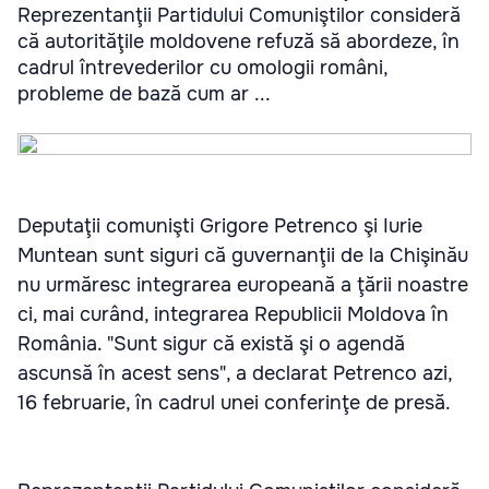
Reprezentanţii Partidului Comuniştilor consideră
că autorităţile moldovene refuză să abordeze, în
cadrul întrevederilor cu omologii români,
probleme de bază cum ar ...
Deputaţii comunişti Grigore Petrenco şi Iurie
Muntean sunt siguri că guvernanţii de la Chişinău
nu urmăresc integrarea europeană a ţării noastre
ci, mai curând, integrarea Republicii Moldova în
România. "Sunt sigur că există şi o agendă
ascunsă în acest sens", a declarat Petrenco azi,
16 februarie, în cadrul unei conferinţe de presă.