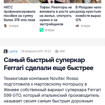
НКСС
Тофан: Риелторы не
В Молдове налог 
профинансировала
виноваты в росте цен
доход крестьянск
пособия на сумму
на жилье, смотреть
хозяйств вырасте
более 378 млн леев
нужно и на
12%
застройщиков
вчера
вчера
вчера
Lenta
28 февраля 2011, 10:22
669
Самый быстрый суперкар
Ferrari сделали еще быстрее
Тюнинговая компания Novitec Rosso
подготовила к мартовскому моторшоу в
Женеве собственный вариант суперкара Ferrari
599 GTO, который итальянский производитель
называет своим самым быстрым дорожным