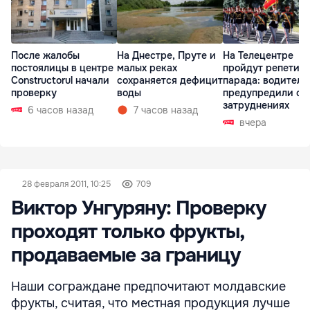
После жалобы
На Днестре, Пруте и
На Телецентре
постоялицы в центре
малых реках
пройдут репетиц
Constructorul начали
сохраняется дефицит
парада: водителе
проверку
воды
предупредили о
затруднениях
6 часов назад
7 часов назад
вчера
28 февраля 2011, 10:25
709
Виктор Унгуряну: Проверку
проходят только фрукты,
продаваемые за границу
Наши сограждане предпочитают молдавские
фрукты, считая, что местная продукция лучше