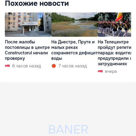
Похожие новости
После жалобы
На Днестре, Пруте и
На Телецентре
постоялицы в центре
малых реках
пройдут репетиц
Constructorul начали
сохраняется дефицит
парада: водителе
проверку
воды
предупредили о
затруднениях
6 часов назад
7 часов назад
вчера