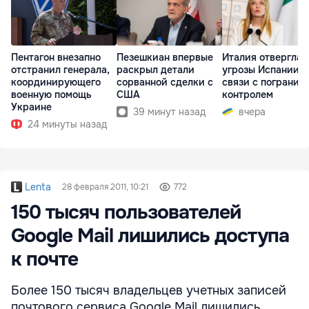
Пентагон внезапно
Пезешкиан впервые
Италия отвергла
отстранил генерала,
раскрыл детали
угрозы Испании в
координирующего
сорванной сделки с
связи с погранич
военную помощь
США
контролем
Украине
39 минут назад
вчера
24 минуты назад
Lenta
28 февраля 2011, 10:21
772
150 тысяч пользователей
Google Mail лишились доступа
к почте
Более 150 тысяч владельцев учетных записей
почтового сервиса Google Mail лишились