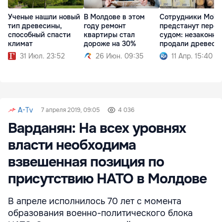
Ученые нашли новый
В Молдове в этом
Сотрудники Molds
тип древесины,
году ремонт
предстанут перед
способный спасти
квартиры стал
судом: незаконно
климат
дороже на 30%
продали древеси
31 Июл. 23:52
26 Июн. 09:35
11 Апр. 15:40
A-Tv
7 апреля 2019, 09:05
4 036
Варданян: На всех уровнях
власти необходима
взвешенная позиция по
присутствию НАТО в Молдове
В апреле исполнилось 70 лет с момента
образования военно-политического блока