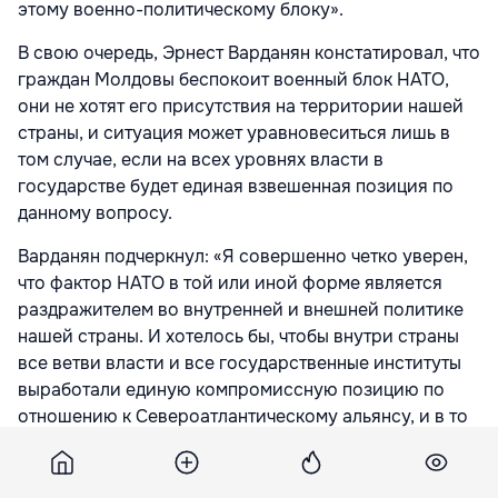
этому военно-политическому блоку».
В свою очередь, Эрнест Варданян констатировал, что
граждан Молдовы беспокоит военный блок НАТО,
они не хотят его присутствия на территории нашей
страны, и ситуация может уравновеситься лишь в
том случае, если на всех уровнях власти в
государстве будет единая взвешенная позиция по
данному вопросу.
Варданян подчеркнул: «Я совершенно четко уверен,
что фактор НАТО в той или иной форме является
раздражителем во внутренней и внешней политике
нашей страны. И хотелось бы, чтобы внутри страны
все ветви власти и все государственные институты
выработали единую компромиссную позицию по
отношению к Североатлантическому альянсу, и в то
же время, чтобы РМ высказала свою
консолидированную позицию в НАТО, т.е., чтобы мы
выставили определенное отношение и