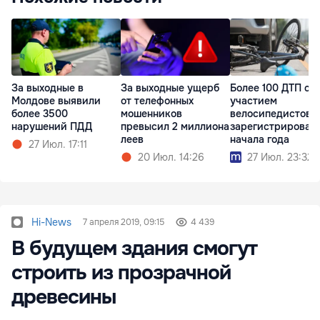
За выходные в
За выходные ущерб
Более 100 ДТП с
Молдове выявили
от телефонных
участием
более 3500
мошенников
велосипедистов
нарушений ПДД
превысил 2 миллиона
зарегистрировано
леев
начала года
27 Июл. 17:11
20 Июл. 14:26
27 Июл. 23:32
Hi-News
7 апреля 2019, 09:15
4 439
В будущем здания смогут
строить из прозрачной
древесины