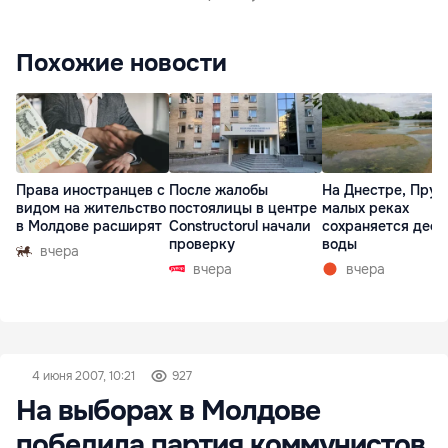
Похожие новости
Права иностранцев с
После жалобы
На Днестре, Прут
видом на жительство
постоялицы в центре
малых реках
в Молдове расширят
Constructorul начали
сохраняется деф
проверку
воды
вчера
вчера
вчера
4 июня 2007, 10:21
927
На выборах в Молдове
победила партия коммунистов