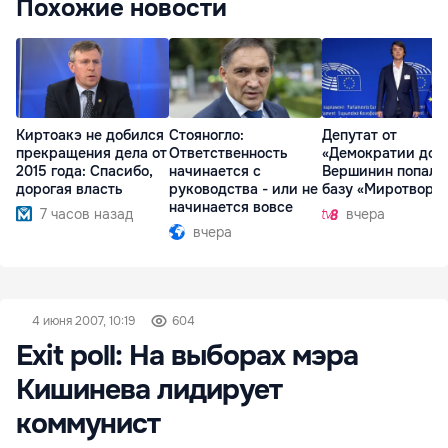
Похожие новости
Киртоакэ не добился
Стояногло:
Депутат от
прекращения дела от
Ответственность
«Демократии дом
2015 года: Спасибо,
начинается с
Вершинин попал 
дорогая власть
руководства - или не
базу «Миротворц
начинается вовсе
7 часов назад
вчера
вчера
4 июня 2007, 10:19
604
Exit poll: На выборах мэра
Кишинева лидирует
коммунист