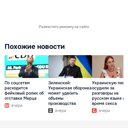
Разместить рекламу на сайте
Похожие новости
По соцсетям
Зеленский:
Украинскую певи
расходится
Украинская оборонка
осудили за
фейковый ролик об
может удвоить
разговоры на
отставке Мерца
объемы
русском языке во
производства
время секса
вчера
вчера
вчера