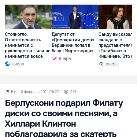
Стояногло:
Депутат от
Санду высказалас
Ответственность
«Демократии дома»
скандале с
начинается с
Вершинин попал в
представителями
руководства - или не
базу «Миротворца»
«Талибана» в
начинается вовсе
Кишиневе: Это по
вчера
вчера
вчера
Kp
3 февраля 2011, 09:27
457
Берлускони подарил Филату
диски со своими песнями, а
Хиллари Клинтон
поблагодарила за скатерть