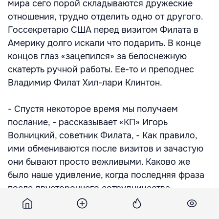
мира сего порой складываются дружеские
отношения, трудно отделить одно от другого.
Госсекретарю США перед визитом Филата в
Америку долго искали что подарить. В конце
концов глаз «зацепился» за белоснежную
скатерть ручной работы. Ее-то и преподнес
Владимир Филат Хил-лари Клинтон.
- Спустя некоторое время мы получаем
послание, - рассказывает «КП» Игорь
Волницкий, советник Филата, - Как правило,
ими обмениваются после визитов и зачастую
они бывают просто вежливыми. Каково же
было наше удивление, когда последняя фраза
после двустороннего сотрудничества,
развития отношений между странами,
развития демократии и свобод для всех