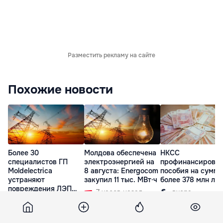
Разместить рекламу на сайте
Похожие новости
Более 30
Молдова обеспечена
НКСС
специалистов ГП
электроэнергией на
профинансирова
Moldelectrica
8 августа: Energocom
пособия на сумму
устраняют
закупил 11 тыс. МВт·ч
более 378 млн ле
повреждения ЛЭП
7 часов назад
вчера
Бельцы-Днестровск
2 часа назад