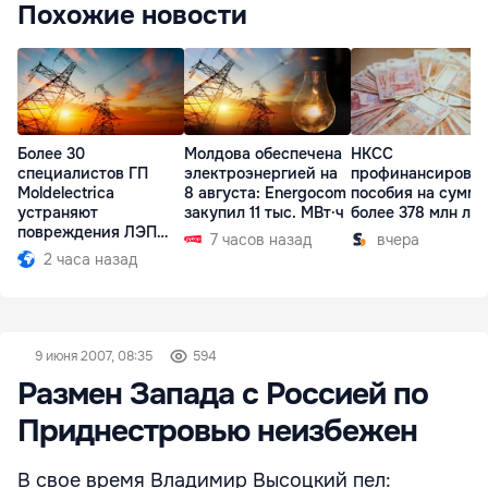
Похожие новости
Более 30
Молдова обеспечена
НКСС
специалистов ГП
электроэнергией на
профинансирова
Moldelectrica
8 августа: Energocom
пособия на сумму
устраняют
закупил 11 тыс. МВт·ч
более 378 млн ле
повреждения ЛЭП
7 часов назад
вчера
Бельцы-Днестровск
2 часа назад
9 июня 2007, 08:35
594
Размен Запада с Россией по
Приднестровью неизбежен
В свое время Владимир Высоцкий пел: