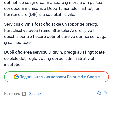
deţinuţi cu susţinerea financiară şi morală din partea
conducerii închisorii, a Departamentului Instituţiilor
Penitenciare (DIP) şi a societăţii civile.
Serviciul divin a fost oficiat de un sobor de preoţi.
Paraclisul va avea hramul Sfântului Andrei şi va fi
deschis pentru fiecare deţinut care va dori să se roagă
şi să mediteze.
După oficierea serviciului divin, preoţii au sfinţit toate
celulele deţinuţilor, dar şi corpul administrativ al
instituţiei.
Подпишитесь на новости Point.md в Google
Источник
Sputnik