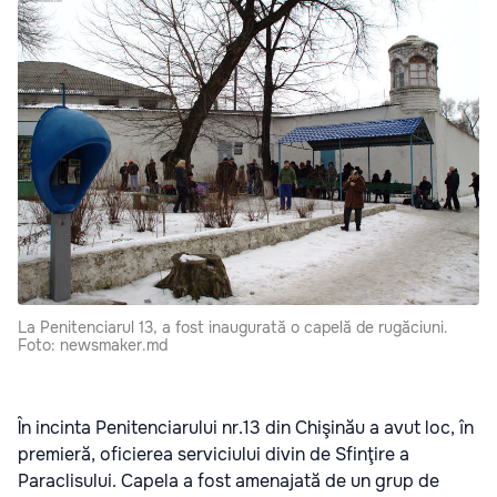
La Penitenciarul 13, a fost inaugurată o capelă de rugăciuni.
Foto: newsmaker.md
În incinta Penitenciarului nr.13 din Chişinău a avut loc, în
premieră, oficierea serviciului divin de Sfinţire a
Paraclisului. Capela a fost amenajată de un grup de