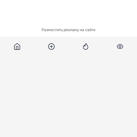
Разместить рекламу на сайте
Похожие новости
Воздушные силы
Румыния ввела новые
В Европе бьют
Украины сообщили о
правила для ввоза
тревогу из-за рез
потере истребителя
сигарет и алкоголя
всплеска
МиГ-29
из ЕС
венерических
заболеваний
57 минут назад
час назад
6 часов назад