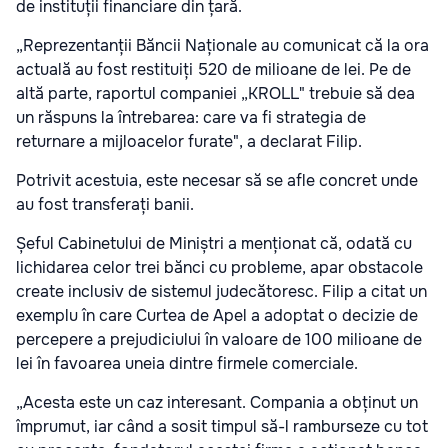
de instituții financiare din țară.
„Reprezentanții Băncii Naționale au comunicat că la ora
actuală au fost restituiți 520 de milioane de lei. Pe de
altă parte, raportul companiei „KROLL" trebuie să dea
un răspuns la întrebarea: care va fi strategia de
returnare a mijloacelor furate", a declarat Filip.
Potrivit acestuia, este necesar să se afle concret unde
au fost transferați banii.
Șeful Cabinetului de Miniștri a menționat că, odată cu
lichidarea celor trei bănci cu probleme, apar obstacole
create inclusiv de sistemul judecătoresc. Filip a citat un
exemplu în care Curtea de Apel a adoptat o decizie de
percepere a prejudiciului în valoare de 100 milioane de
lei în favoarea uneia dintre firmele comerciale.
„Acesta este un caz interesant. Compania a obținut un
împrumut, iar când a sosit timpul să-l ramburseze cu tot