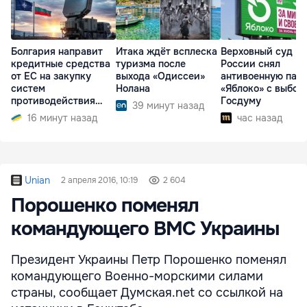
Болгария направит
Итака ждёт всплеска
Верховный суд
кредитные средства
туризма после
России снял
от ЕС на закупку
выхода «Одиссеи»
антивоенную пар
систем
Нолана
«Яблоко» с выбор
противодействия
Госдуму
39 минут назад
дронам
16 минут назад
час назад
Unian
2 апреля 2016, 10:19
2 604
Порошенко поменял
командующего ВМС Украины
Президент Украины Петр Порошенко поменял
командующего Военно-морскими силами
страны, сообщает Думская.net со ссылкой на