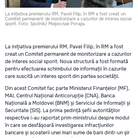
La inițiativa premierului RM, Pavel Filip, în RM a fost creat un
Comitet permanent de monitorizare a cazurilor de interes social
sporit. Foto: Sputnik/ Мирослав Ротарь
La inițiativa premierului RM, Pavel Filip, în RM a fost
creat un Comitet permanent de monitorizare a cazurilor
de interes social sporit. Noua structură a fost formată
pentru efectuarea schimbului de informații în cazurile
care suscită un interes sporit din partea societății.
Din acest Comitet fac parte Ministerul Finanțelor (MF),
MAI, Centrul Național Anticorupție (CNA), Banca
Națională a Moldovei (BNM) și Serviciul de Informații și
Securitate (SIS). La prima ședință șefii autorităţilor
respective i-au raportat prim-ministrului despre modul
în care se desfășoară investigarea infracțiunilor
bancare și scoaterii unei mari sume de bani dintr-un șir