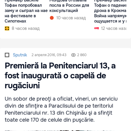
Премьер Василе
Молдова отозвала
Премьер Василий
Тофан попробовал
посла в России для
Тофан о падении
заму и сыграл на нае
консультаций
дрона в Крокмазе
на фестивале в
Война напрямую
10 часов назад
Сипотенах
ощущается и у на
8 часов назад
12 часов назад
Sputnik
2 апреля 2016, 09:43
2 860
Premieră la Penitenciarul 13, a
fost inaugurată o capelă de
rugăciuni
Un sobor de preoţi a oficiat, vineri, un serviciu
divin de sfinţire a Paraclisului de pe teritoriul
Penitenciarului nr. 13 din Chişinău şi a sfinţit
toate cele 170 de celule din puşcărie.