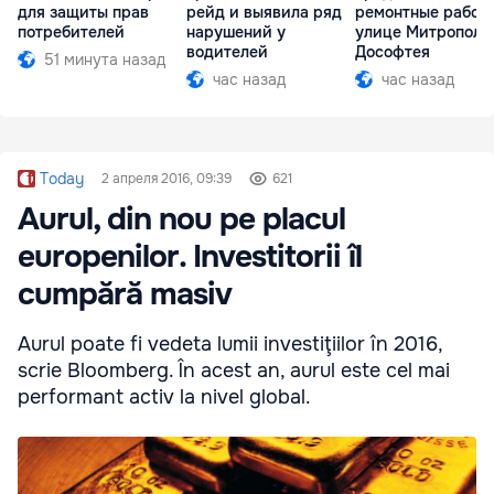
для защиты прав
рейд и выявила ряд
ремонтные работ
потребителей
нарушений у
улице Митрополи
водителей
Дософтея
51 минута назад
час назад
час назад
Today
2 апреля 2016, 09:39
621
Aurul, din nou pe placul
europenilor. Investitorii îl
cumpără masiv
Aurul poate fi vedeta lumii inves­tiţiilor în 2016,
scrie Bloomberg. În acest an, aurul este cel mai
performant activ la nivel global.