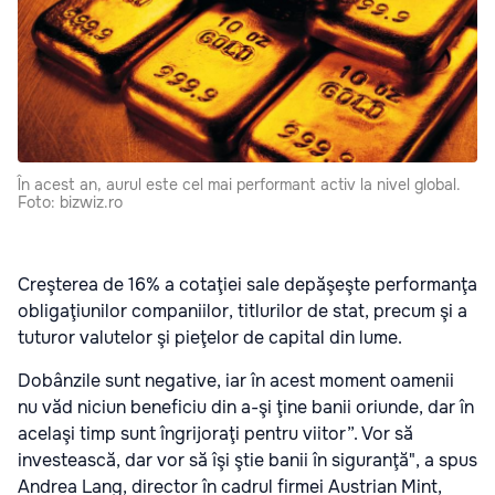
În acest an, aurul este cel mai performant activ la nivel global.
Foto: bizwiz.ro
Creşterea de 16% a cotaţiei sale depăşeşte performanţa
obliga­ţiu­nilor companiilor, titlurilor de stat, pre­cum şi a
tuturor valutelor şi pieţelor de capital din lume.
Dobânzile sunt negative, iar în acest moment oamenii
nu văd niciun beneficiu din a-şi ţine banii oriunde, dar în
acelaşi timp sunt îngrijoraţi pentru viitor”. Vor să
investească, dar vor să îşi ştie banii în siguranţă", a spus
Andrea Lang, director în cadrul firmei Austrian Mint,