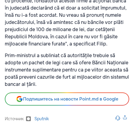
cu procente, fondatorul acestei firme a acționat banca
în judecată declarând că el doar a solicitat împrumutul,
însă nu i-a fost acordat. Nu vreau să pronunț numele
judecătorului, însă vă amintesc că nu băncile vor plăti
prejudiciul de 100 de milioane de lei, dar cetățenii
Republicii Moldova, în cazul în care nu vor fi găsite
mijloacele financiare furate", a specificat Filip.
Prim-ministrul a subliniat că autoritățile trebuie să
adopte un pachet de legi care să ofere Băncii Naționale
instrumente suplimentare pentru ca pe viitor aceasta să
poată preveni cazurile de furt al mijloacelor din sistemul
bancar al țării.
Подпишитесь на новости Point.md в Google
Источник
Sputnik