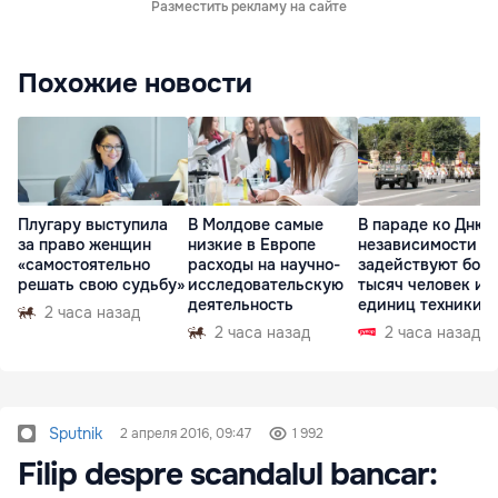
Разместить рекламу на сайте
Похожие новости
Плугару выступила
В Молдове самые
В параде ко Дню
за право женщин
низкие в Европе
независимости
«самостоятельно
расходы на научно-
задействуют боле
решать свою судьбу»
исследовательскую
тысяч человек и 
деятельность
единиц техники
2 часа назад
2 часа назад
2 часа назад
Sputnik
2 апреля 2016, 09:47
1 992
Filip despre scandalul bancar: