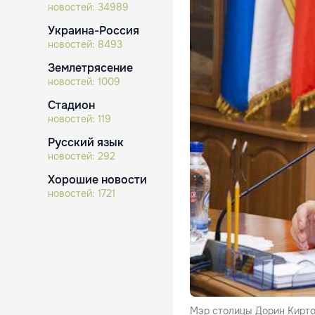
новостей:
34989
Украина-Россия
новостей:
8493
Землетрясение
новостей:
1009
Стадион
новостей:
119
Русский язык
новостей:
292
Хорошие новости
новостей:
1721
Мэр столицы Дорин Кирто