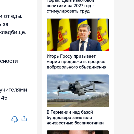
Тофан: Цель налоговой
политики на 2027 год -
стимулировать труд
м от еды.
 за
 кладбище.
Игорь Гросу призывает
асности
мэрии продолжить процесс
добровольного объединения
 учителями
 45
В Германии над базой
бундесвера заметили
неизвестные беспилотники