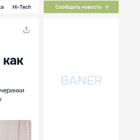
ка
Hi-Tech
Сообщить новость
 как
ечеринки
у