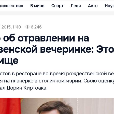
оисшествия
В мире
Спорт
Леди
Авто
Нау
2015, 11:10
6 246
 об отравлении на
енской вечеринке: Это
бище
стов в ресторане во время рождественской в
я на планерке в столичной мэрии. Свою оценк
л Дорин Киртоакэ.