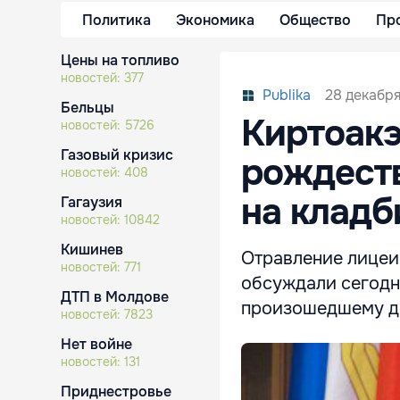
Политика
Экономика
Общество
Пр
Цены на топливо
новостей:
377
28 декабря 
Publika
Бельцы
Киртоакэ
новостей:
5726
Газовый кризис
рождеств
новостей:
408
на клад
Гагаузия
новостей:
10842
Кишинев
Отравление лицеи
новостей:
771
обсуждали сегодн
ДТП в Молдове
произошедшему да
новостей:
7823
Нет войне
новостей:
131
Приднестровье