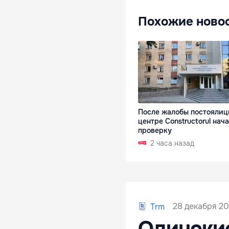
Похожие ново
После жалобы постоялиц
центре Constructorul нач
проверку
2 часа назад
28 декабря 201
Trm
Одинокие