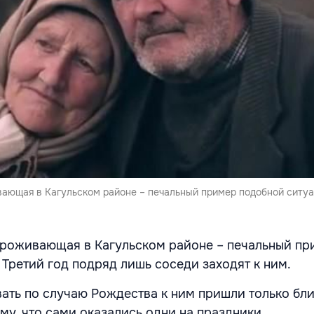
ающая в Кагульском районе – печальный пример подобной ситуа
проживающая в Кагульском районе – печальный пр
 Третий год подряд лишь соседи заходят к ним.
овать по случаю Рождества к ним пришли только бл
ому, что сами оказались одни на праздники.