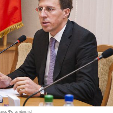
акэ. Фото: nbm.md