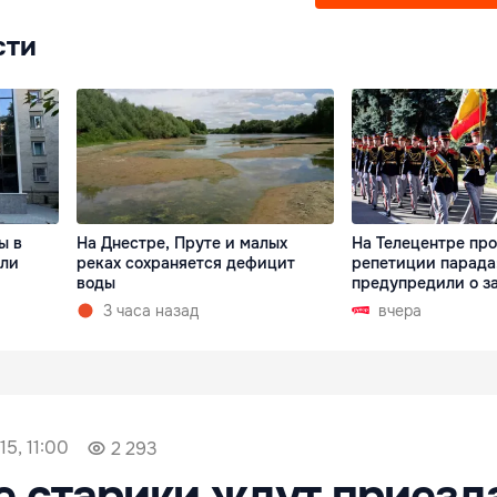
сти
ы в
На Днестре, Пруте и малых
На Телецентре пр
али
реках сохраняется дефицит
репетиции парада
воды
предупредили о з
3 часа назад
вчера
5, 11:00
2 293
 старики ждут приезд