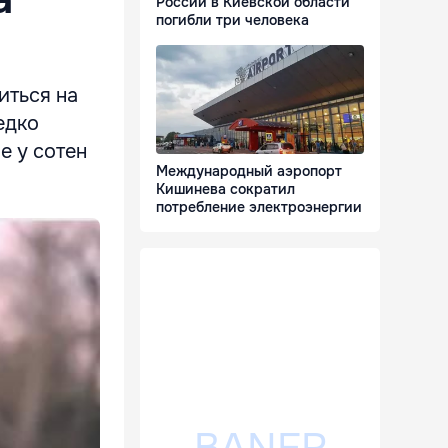
России в Киевской области
погибли три человека
иться на
едко
е у сотен
Международный аэропорт
Кишинева сократил
потребление электроэнергии