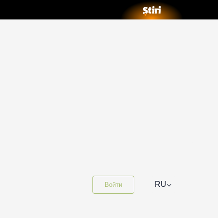
⌵
RU
Войти