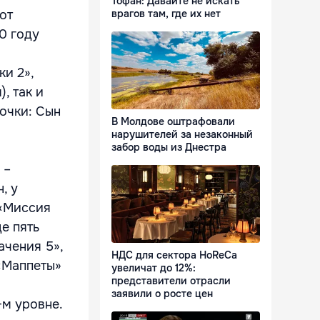
Тофан: Давайте не искать
от
врагов там, где их нет
0 году
ки 2»,
, так и
очки: Сын
В Молдове оштрафовали
нарушителей за незаконный
забор воды из Днестра
 –
, у
 «Миссия
е пять
ачения 5»,
НДС для сектора HoReCa
 «Маппеты»
увеличат до 12%:
представители отрасли
заявили о росте цен
-м уровне.