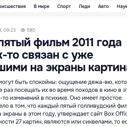
оисшествия
В мире
Спорт
Леди
Авто
Нау
1, 09:23
580
ятый фильм 2011 года
к-то связан с уже
шими на экраны карти
могут быть спокойны: ощущение дежа-вю, кот
е раз посещать их во время походов в кино в э
х-то изменений в психике. Оно имеет простое
ело в том, что каждый пятый голливудский фил
 экраны в этом году, утверждает сайт Box Offi
ости 27 картин, являются или сиквелами, то е