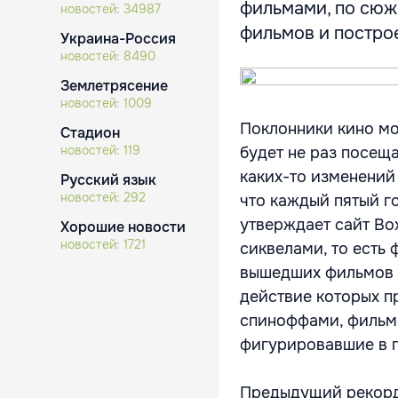
фильмами, по сю
новостей:
34987
фильмов и построе
Украина-Россия
новостей:
8490
Землетрясение
новостей:
1009
Поклонники кино мо
Стадион
новостей:
119
будет не раз посеща
каких-то изменений 
Русский язык
новостей:
292
что каждый пятый г
утверждает сайт Box
Хорошие новости
новостей:
1721
сиквелами, то ест
вышедших фильмов и
действие которых п
спиноффами, фильма
фигурировавшие в 
Предыдущий рекорд 