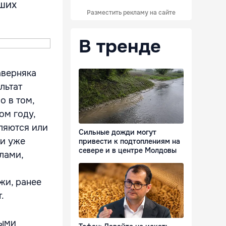
ших
Разместить рекламу на сайте
В тренде
аверняка
льтат
о в том,
ом году,
вляются или
Сильные дожди могут
ми уже
привести к подтоплениям на
севере и в центре Молдовы
лами,
жи, ранее
.
тыми