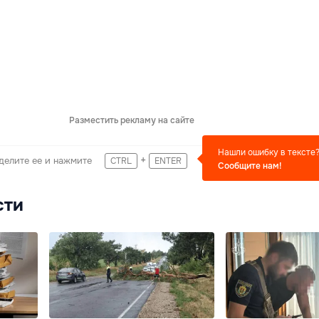
Разместить рекламу на сайте
Нашли ошибку в тексте
+
делите ее и нажмите
CTRL
ENTER
Сообщите нам!
сти