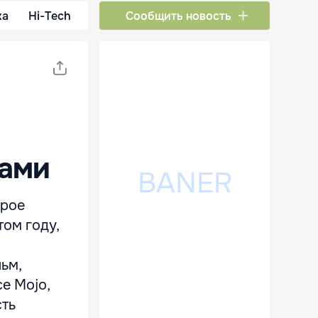
ка
Hi-Tech
Сообщить новость
нами
орое
том году,
ьм,
ce Mojo,
сть