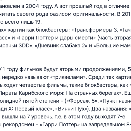
новлен в 2004 году. А вот прошлый год в отличие 
итать своего рода оазисом оригинальности. В 201
о всего лишь 19.
» картин как блокбастеры: «Трансформеры 3, «Тач
сс» и «Гарри Поттер и Дары смерти» (часть вторая)
ираньи 3DD», «Дневник слабака 2» и «Большие мам
011 году фильмов будут вторыми продолжениями, 5
х нередко называют «триквелами». Среди тех картин
выходят четвертые фильмы, такие блокбастеры, как
Пираты Карибского моря: На странных берегах». Ещ
олидной пятой степени - («Форсаж 5», «Пункт назн
юди X: Первый класс», «Винни Пух»). Два названия:
 вышли на 7 уровень, т.е. в этом году выходят 7-е
 рекордсмен – «Гарри Поттер» на запредельном 8