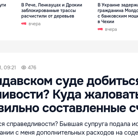
уги
В Рече, Ленкауцах и Дрокии
В Украине задерж
заблокированные трассы
гражданина Молдо
расчистили от деревьев
с банковским мош
в Чехии
вчера
вчера
, 09:21
476
лдавском суде добитьс
ивости? Куда жаловат
вильно составленные с
ься справедливости? Бывшая супруга подала и
кании с меня дополнительных расходов на сод