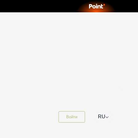
⌵
RU
Войти