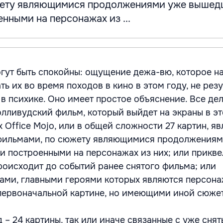
жету являющимися продолжениями уже вышед
нными на персонажах из ...
гут быть спокойны: ощущение дежа-вю, которое н
ть их во время походов в кино в этом году, не резу
в психике. Оно имеет простое объяснение. Все дел
олливудский фильм, который выйдет на экраны в эт
 Office Mojo, или в общей сложности 27 картин, я
ь фильмами, по сюжету являющимися продолжения
 построенными на персонажах из них; или прикве
роисходит до событий ранее снятого фильма; или
ми, главными героями которых являются персона
первоначальной картине, но имеющими иной сюжет
– 24 картины, так или иначе связанные с уже сня