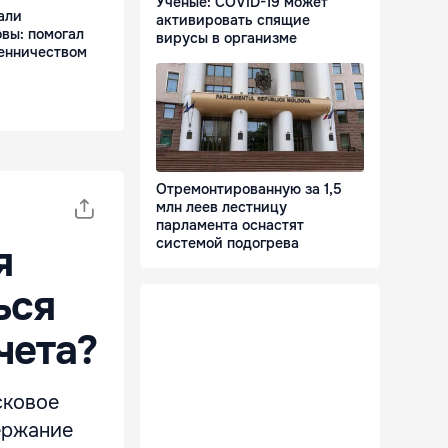
Ученые: COVID-19 может
али
активировать спящие
вы: помогал
вирусы в организме
енничеством
Отремонтированную за 1,5
млн леев лестницу
парламента оснастят
системой подогрева
я
ься
чета?
сковое
ержание