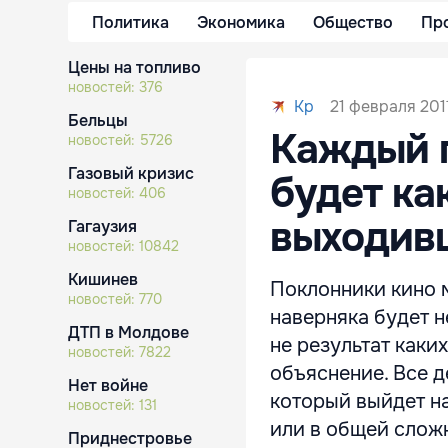
Политика
Экономика
Общество
Пр
Цены на топливо
новостей:
376
21 февраля 201
Kp
Бельцы
Каждый п
новостей:
5726
Газовый кризис
будет ка
новостей:
406
выходив
Гагаузия
новостей:
10842
Кишинев
Поклонники кино 
новостей:
770
наверняка будет н
ДТП в Молдове
не результат каки
новостей:
7822
объяснение. Все д
Нет войне
который выйдет на
новостей:
131
или в общей сложн
Приднестровье