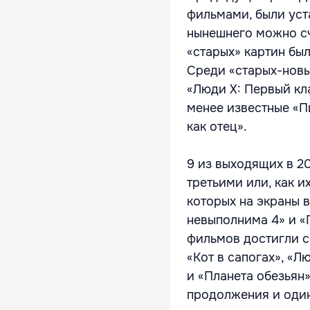
фильмами, были уста
нынешнего можно сч
«старых» картин был
Среди «старых-новых
«Люди Х: Первый кла
менее известные «П
как отец».
9 из выходящих в 2
третьими или, как и
которых на экраны 
невыполнима 4» и «
фильмов достигли с
«Кот в сапогах», «Л
и «Планета обезьян»
продолжения и один