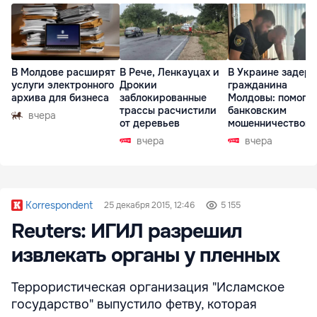
В Молдове расширят
В Рече, Ленкауцах и
В Украине задер
услуги электронного
Дрокии
гражданина
архива для бизнеса
заблокированные
Молдовы: помогал
трассы расчистили
банковским
вчера
от деревьев
мошенничеством 
Чехии
вчера
вчера
Korrespondent
25 декабря 2015, 12:46
5 155
Reuters: ИГИЛ разрешил
извлекать органы у пленных
Террористическая организация "Исламское
государство" выпустило фетву, которая