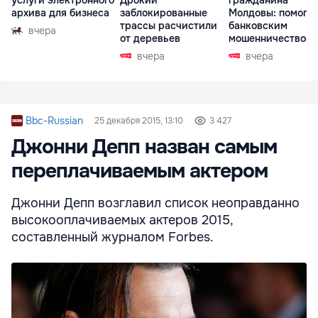
услуги электронного
Дрокии
гражданина
архива для бизнеса
заблокированные
Молдовы: помогал
трассы расчистили
банковским
вчера
от деревьев
мошенничеством 
Чехии
вчера
вчера
Bbc-Russian
25 декабря 2015, 13:10
3 427
Джонни Депп назван самым
переплачиваемым актером
Джонни Депп возглавил список неоправданно
высокооплачиваемых актеров 2015,
составленный журналом Forbes.