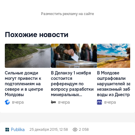
Разместить рекламу на сайте
Похожие новости
Сильные дожди
В Делакэу 1 ноября
В Молдове
могут привести к
состоится
оштрафовали
подтоплениям на
референдум по
нарушителей за
севере и в центре
вопросу разработки
незаконный забор
Молдовы
минеральных
воды из Днестра
ресурсов
вчера
вчера
вчера
Publika
25 декабря 2015, 12:58
2 058