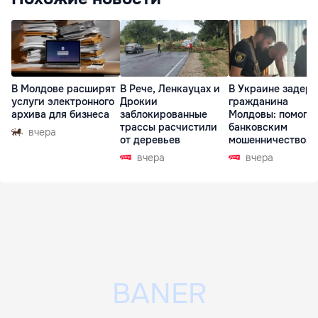
В Молдове расширят
В Рече, Ленкауцах и
В Украине задер
услуги электронного
Дрокии
гражданина
архива для бизнеса
заблокированные
Молдовы: помогал
трассы расчистили
банковским
вчера
от деревьев
мошенничеством 
Чехии
вчера
вчера