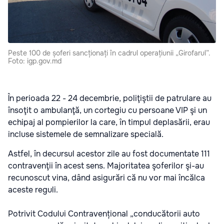
Peste 100 de șoferi sancționați în cadrul operațiunii „Girofarul”.
Foto: igp.gov.md
În perioada 22 - 24 decembrie, poliţiştii de patrulare au
însoţit o ambulanţă, un cortegiu cu persoane VIP şi un
echipaj al pompierilor la care, în timpul deplasării, erau
incluse sistemele de semnalizare specială.
Astfel, în decursul acestor zile au fost documentate 111
contravenţii în acest sens. Majoritatea şoferilor şi-au
recunoscut vina, dând asigurări că nu vor mai încălca
aceste reguli.
Potrivit Codului Contravențional „conducătorii auto