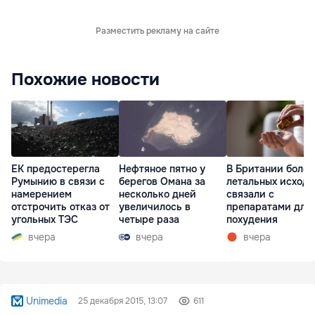
Разместить рекламу на сайте
Похожие новости
ЕК предостерегла
Нефтяное пятно у
В Британии более
Румынию в связи с
берегов Омана за
летальных исходо
намерением
несколько дней
связали с
отстрочить отказ от
увеличилось в
препаратами для
угольных ТЭС
четыре раза
похудения
вчера
вчера
вчера
Unimedia
25 декабря 2015, 13:07
611