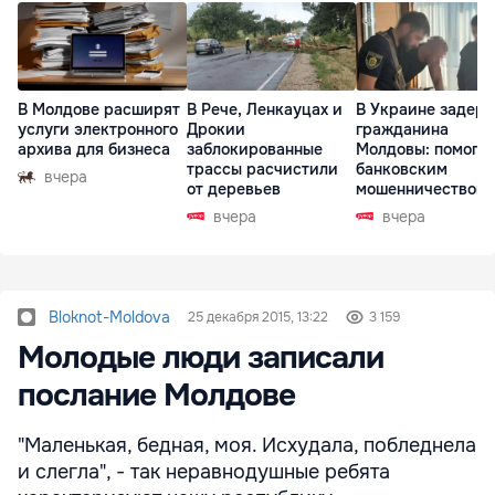
В Молдове расширят
В Рече, Ленкауцах и
В Украине задер
услуги электронного
Дрокии
гражданина
архива для бизнеса
заблокированные
Молдовы: помогал
трассы расчистили
банковским
вчера
от деревьев
мошенничеством 
Чехии
вчера
вчера
Bloknot-Moldova
25 декабря 2015, 13:22
3 159
Молодые люди записали
послание Молдове
"Маленькая, бедная, моя. Исхудала, побледнела
и слегла", - так неравнодушные ребята