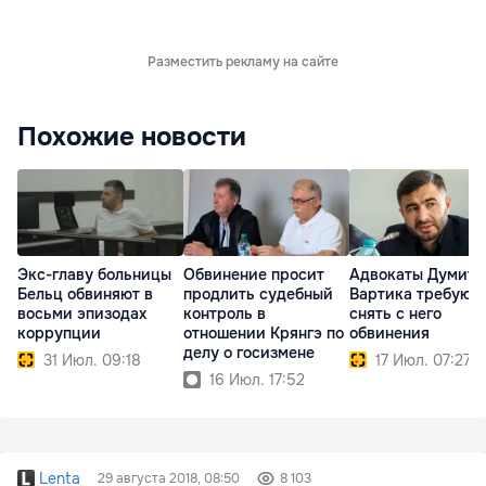
Разместить рекламу на сайте
Похожие новости
Экс-главу больницы
Обвинение просит
Адвокаты Думитр
Бельц обвиняют в
продлить судебный
Вартика требуют
восьми эпизодах
контроль в
снять с него
коррупции
отношении Крянгэ по
обвинения
делу о госизмене
31 Июл. 09:18
17 Июл. 07:27
16 Июл. 17:52
Lenta
29 августа 2018, 08:50
8 103