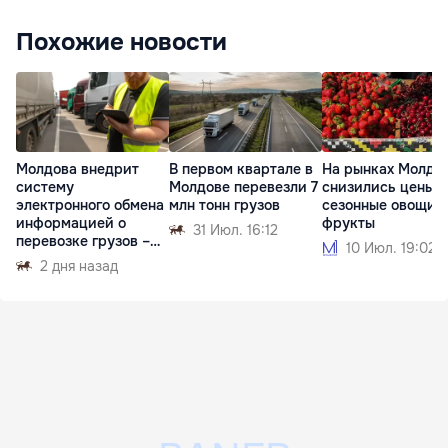
Похожие новости
Молдова внедрит
В первом квартале в
На рынках Молдо
систему
Молдове перевезли 7
снизились цены н
электронного обмена
млн тонн грузов
сезонные овощи 
информацией о
фрукты
31 Июл. 16:12
перевозке грузов –
10 Июл. 19:02
eFTI
2 дня назад