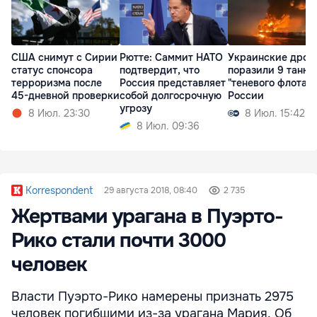
США снимут с Сирии
Рютте: Саммит НАТО
Украинские дрон
статус спонсора
подтвердит, что
поразили 9 танке
терроризма после
Россия представляет
"теневого флота"
45-дневной проверки
собой долгосрочную
России
угрозу
8 Июл. 23:30
8 Июл. 15:42
8 Июл. 09:36
Korrespondent
29 августа 2018, 08:40
2 735
Жертвами урагана в Пуэрто-
Рико стали почти 3000
человек
Власти Пуэрто-Рико намерены признать 2975
человек погибшими из-за урагана Мария. Об