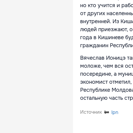
но кто учится и раб
от других населенн
внутренней. Из Киш
людей приезжают, о
года в Кишиневе бу
гражданин Республик
Вячеслав Ионицэ та
моложе, чем вся ост
посередине, а муни
экономист отметил, 
Республике Молдова,
остальную часть стр
Источник
Ipn