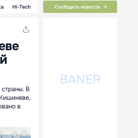
ка
Hi-Tech
Сообщить новость
еве
ий
 страны. В
 Кишиневе,
овано в