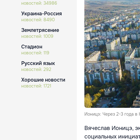
новостей:
34986
Украина-Россия
новостей:
8490
Землетрясение
новостей:
1009
Стадион
новостей:
119
Русский язык
новостей:
292
Хорошие новости
новостей:
1721
Ионицэ: Через 2-3 года в
Вячеслав Ионицэ, э
социальных инициати