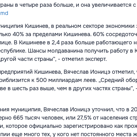
траны в четыре раза больше, и она увеличивается 
.md
ниципия Кишинев, в реальном секторе экономики 
олько 40% за пределами Кишинева. 60% сосредото
лице. В Кишиневе в 2,4 раза больше работающего н
еспублике. Шансы молдаванина получить работу в
ругой части страны”, - отметил эксперт.
предприятий Кишинева, Вячеслав Ионицэ отметил, 
 приблизится к 500 миллиардам леев. „Средний обо
е в шесть раз выше, чем в других частях страны”, 
ения муниципия, Вячеслав Ионицэ уточнил, что в 2
рно 665 тысяч человек, или 27,5% от населения ст
и, которое официально зарегистрировано как пр
ии еще много тех, у кого нет постоянного места ж