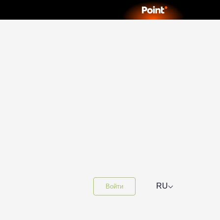
⌵
RU
Войти