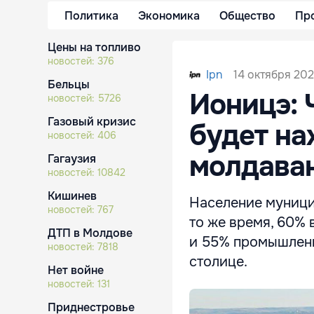
Политика
Экономика
Общество
Пр
Цены на топливо
новостей:
376
14 октября 202
Ipn
Бельцы
Ионицэ: 
новостей:
5726
Газовый кризис
будет на
новостей:
406
молдава
Гагаузия
новостей:
10842
Кишинев
Население муници
новостей:
767
то же время, 60% 
ДТП в Молдове
и 55% промышленн
новостей:
7818
столице.
Нет войне
новостей:
131
Приднестровье