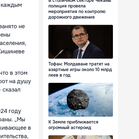
В столичном секторе Чеканы
с каждым
полиция провела
мероприятия по контролю
дорожного движения
занято не
чены
аселения,
 Кишиневе
Тофан: Молдаване тратят на
азартные игры около 10 млрд
что в этом
леев в год
рот на душу
- сказал
024 году
раны. „Мы
К Земле приближается
оживающее в
огромный астероид
ительства,