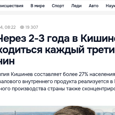
оисшествия
В мире
Спорт
Леди
Авто
Нау
4, 08:22
19 307
Через 2-3 года в Кишин
ходиться каждый трет
нин
пия Кишинев составляет более 27% населения
валового внутреннего продукта реализуется в
ого производства страны также сконцентрир