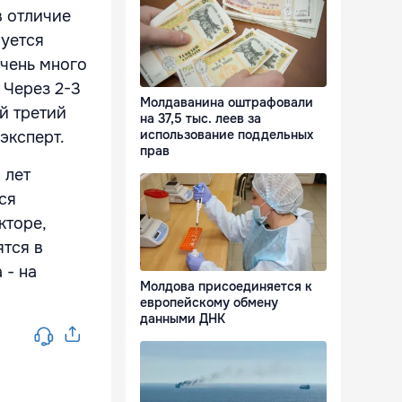
в отличие
руется
очень много
 Через 2-3
Молдаванина оштрафовали
й третий
на 37,5 тыс. леев за
использование поддельных
эксперт.
прав
 лет
ся
кторе,
ятся в
 - на
Молдова присоединяется к
европейскому обмену
данными ДНК