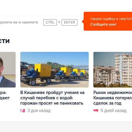
Нашли ошибку в тексте
+
делите ее и нажмите
CTRL
ENTER
Сообщите нам!
сти
ра:
В Кишиневе пройдут учения на
Рынок недвижимо
здают
случай перебоев с водой:
Кишинева потерял
горожан просят не паниковать
сделок за год
3 дня назад
5 дней назад