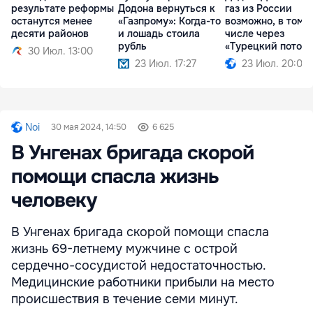
результате реформы
Додона вернуться к
газ из России
останутся менее
«Газпрому»: Когда-то
возможно, в том
десяти районов
и лошадь стоила
числе через
рубль
«Турецкий поток»
30 Июл. 13:00
23 Июл. 17:27
23 Июл. 20:09
Noi
30 мая 2024, 14:50
6 625
В Унгенах бригада скорой
помощи спасла жизнь
человеку
В Унгенах бригада скорой помощи спасла
жизнь 69-летнему мужчине с острой
сердечно-сосудистой недостаточностью.
Медицинские работники прибыли на место
происшествия в течение семи минут.