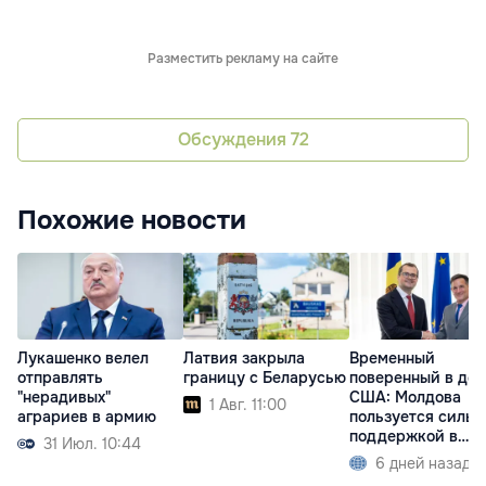
Разместить рекламу на сайте
Обсуждения
72
Похожие новости
Лукашенко велел
Латвия закрыла
Временный
отправлять
границу с Беларусью
поверенный в дел
"нерадивых"
США: Молдова
1 Авг. 11:00
аграриев в армию
пользуется сильн
поддержкой в
31 Июл. 10:44
Конгрессе
6 дней назад