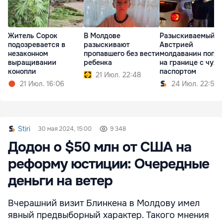
Житель Сорок
В Молдове
Разыскиваемый
подозревается в
разыскивают
Австрией
незаконном
пропавшего без вести
молдаванин попа
выращивании
ребенка
на границе с чуж
конопли
паспортом
21 Июл. 22:48
21 Июл. 16:06
24 Июл. 22:59
Stiri
30 мая 2024, 15:00
9 348
Додон о $50 млн от США на
реформу юстиции: Очередные
деньги на ветер
Вчерашний визит Блинкена в Молдову имел
явный предвыборный характер. Такого мнения