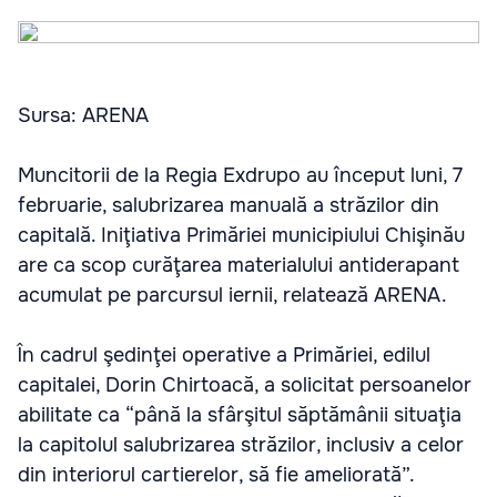
Sursa: ARENA
Muncitorii de la Regia Exdrupo au început luni, 7
februarie, salubrizarea manuală a străzilor din
capitală. Iniţiativa Primăriei municipiului Chişinău
are ca scop curăţarea materialului antiderapant
acumulat pe parcursul iernii, relatează ARENA.
În cadrul şedinţei operative a Primăriei, edilul
capitalei, Dorin Chirtoacă, a solicitat persoanelor
abilitate ca “până la sfârşitul săptămânii situaţia
la capitolul salubrizarea străzilor, inclusiv a celor
din interiorul cartierelor, să fie ameliorată”.