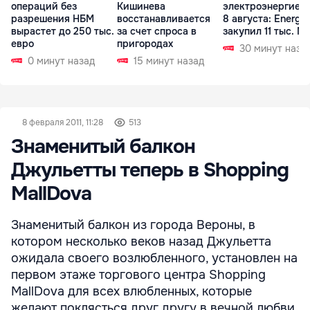
операций без
Кишинева
электроэнергией 
разрешения НБМ
восстанавливается
8 августа: Energ
вырастет до 250 тыс.
за счет спроса в
закупил 11 тыс. МВ
евро
пригородах
30 минут наза
0 минут назад
15 минут назад
8 февраля 2011, 11:28
513
Знаменитый балкон
Джульетты теперь в Shopping
MallDova
Знаменитый балкон из города Вероны, в
котором несколько веков назад Джульетта
ожидала своего возлюбленного, установлен на
первом этаже торгового центра Shopping
MallDova для всех влюбленных, которые
желают поклясться друг другу в вечной любви