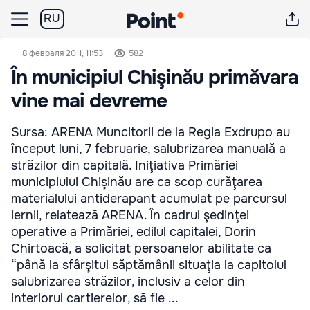
RU
8 февраля 2011, 11:53
582
În municipiul Chişinău primăvara
vine mai devreme
Sursa: ARENA Muncitorii de la Regia Exdrupo au
început luni, 7 februarie, salubrizarea manuală a
străzilor din capitală. Iniţiativa Primăriei
municipiului Chişinău are ca scop curăţarea
materialului antiderapant acumulat pe parcursul
iernii, relatează ARENA. În cadrul şedinţei
operative a Primăriei, edilul capitalei, Dorin
Chirtoacă, a solicitat persoanelor abilitate ca
“până la sfârşitul săptămânii situaţia la capitolul
salubrizarea străzilor, inclusiv a celor din
interiorul cartierelor, să fie ...