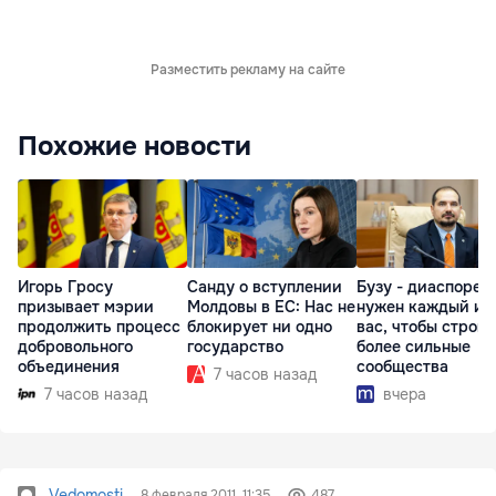
Разместить рекламу на сайте
Похожие новости
Игорь Гросу
Санду о вступлении
Бузу - диаспоре:
призывает мэрии
Молдовы в ЕС: Нас не
нужен каждый из
продолжить процесс
блокирует ни одно
вас, чтобы строит
добровольного
государство
более сильные
объединения
сообщества
7 часов назад
7 часов назад
вчера
Vedomosti
8 февраля 2011, 11:35
487