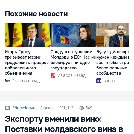
Похожие новости
Игорь Гросу
Санду о вступлении
Бузу - диаспоре:
призывает мэрии
Молдовы в ЕС: Нас не
нужен каждый из
продолжить процесс
блокирует ни одно
вас, чтобы строит
добровольного
государство
более сильные
объединения
сообщества
7 часов назад
7 часов назад
вчера
Vinmoldova
8 февраля 2011, 11:31
549
Экспорту вменили вино:
Поставки молдавского вина в