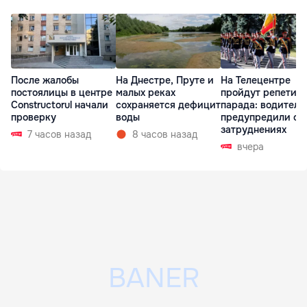
После жалобы
На Днестре, Пруте и
На Телецентре
постоялицы в центре
малых реках
пройдут репетиц
Constructorul начали
сохраняется дефицит
парада: водителе
проверку
воды
предупредили о
затруднениях
7 часов назад
8 часов назад
вчера