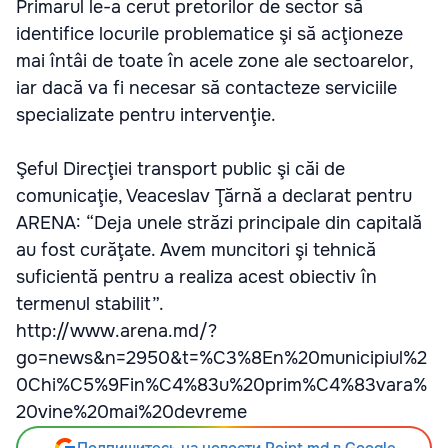
Primarul le-a cerut pretorilor de sector să
identifice locurile problematice şi să acţioneze
mai întâi de toate în acele zone ale sectoarelor,
iar dacă va fi necesar să contacteze serviciile
specializate pentru intervenţie.
Şeful Direcţiei transport public şi căi de
comunicaţie, Veaceslav Ţărnă a declarat pentru
ARENA: “Deja unele străzi principale din capitală
au fost curăţate. Avem muncitori şi tehnică
suficientă pentru a realiza acest obiectiv în
termenul stabilit”.
http://www.arena.md/?
go=news&n=2950&t=%C3%8En%20municipiul%2
0Chi%C5%9Fin%C4%83u%20prim%C4%83vara%
20vine%20mai%20devreme