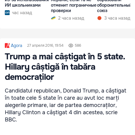
ИИ школьниками
отменит пограничные
оборонительный
проверки
союз
час назад
2 часа назад
3 часа назад
Agora
27 апреля 2016, 19:54
586
Trump a mai câștigat în 5 state.
Hillary câștigă în tabăra
democraților
Candidatul republican, Donald Trump, a câștigat
în toate cele 5 state în care au avut loc marți
alegerile primare, iar de partea democraților,
Hillary Clinton a câștigat 4 din acestea, scrie
BBC.