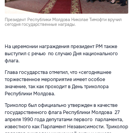
Президент Республики Молдова Николае Тимофти вручил
сегодня государственные награды.
На церемонии награждения президент РМ также
выступил с речью по случаю Дня национального
флага.
Глава государства отметил, что «сегодняшнее
торжественное мероприятие имеет особое
значение, так как проходит в День триколора
Республики Молдова.
Триколор был официально утвержден в качестве
государственного флага Республики Молдова 27
апреля 1990 года депутатами первого парламента,
известного как Парламент Независимости. Триколор