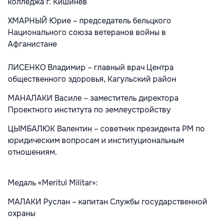
колледжа г. Кишинев
ХМАРНЫЙ Юрие – председатель бельцкого
Национального союза ветеранов войны в
Афганистане
ЛИСЕНКО Владимир – главный врач Центра
общественного здоровья, Кагульский район
МАНАЛАКИ Василе – заместитель директора
Проектного института по землеустройству
ЦЫМБАЛЮК Валентин – советник президента РМ по
юридическим вопросам и институциональным
отношениям.
Медаль «Meritul Militar»:
МАЛАКИ Руслан – капитан Службы государственной
охраны