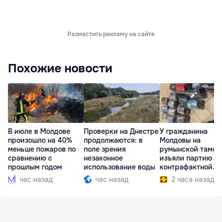
Разместить рекламу на сайте
Похожие новости
В июле в Молдове
Проверки на Днестре
У гражданина
произошло на 40%
продолжаются: в
Молдовы на
меньше пожаров по
поле зрения
румынской тамож
сравнению с
незаконное
изъяли партию
прошлым годом
использование воды
контрафактной
одежды
час назад
час назад
2 часа назад