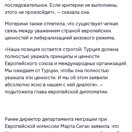
последовательное. Если критерии не выполнены,
этого не произойдет», — сказала она.
Могерини также отметила, что существует четкая
связь между уважением страной европейских
ценностей и либерализацией визового режима.
«Наша позиция остается строгой: Турция должна
полностью уважать принципы и ценности
Европейского союза и международных организаций.
Мы ожидаем от Турции, чтобы она полностью
уважала эти ценности. И мы об этом заявили
абсолютно ясно в нашем с ней диалоге», —
подытожила глава европейской дипломатии.
Ранее директор департамента миграции при
Европейской комиссии Марта Сиган заявила, что