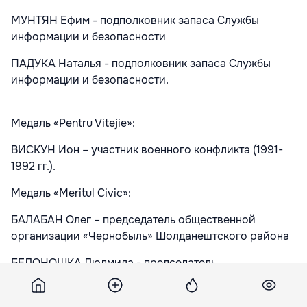
МУНТЯН Ефим - подполковник запаса Службы
информации и безопасности
ПАДУКА Наталья - подполковник запаса Службы
информации и безопасности.
Медаль «Pentru Vitejie»:
ВИСКУН Ион – участник военного конфликта (1991-
1992 гг.).
Медаль «Meritul Civic»:
БАЛАБАН Олег – председатель общественной
организации «Чернобыль» Шолданештского района
БЕЛОНОШКА Людмила - председатель
общественной организации «Чернобыль» Окницкого
района