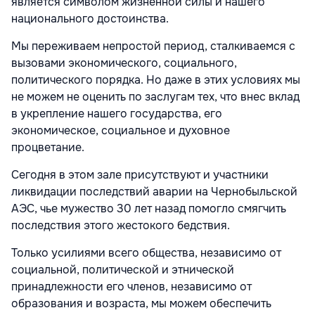
является символом жизненной силы и нашего
национального достоинства.
Мы переживаем непростой период, сталкиваемся с
вызовами экономического, социального,
политического порядка. Но даже в этих условиях мы
не можем не оценить по заслугам тех, что внес вклад
в укрепление нашего государства, его
экономическое, социальное и духовное
процветание.
Сегодня в этом зале присутствуют и участники
ликвидации последствий аварии на Чернобыльской
АЭС, чье мужество 30 лет назад помогло смягчить
последствия этого жестокого бедствия.
Только усилиями всего общества, независимо от
социальной, политической и этнической
принадлежности его членов, независимо от
образования и возраста, мы можем обеспечить