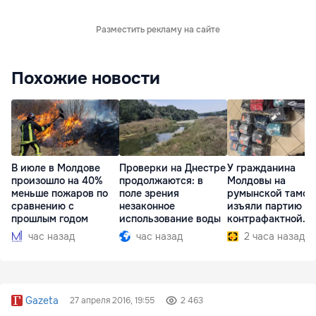
Разместить рекламу на сайте
Похожие новости
В июле в Молдове
Проверки на Днестре
У гражданина
произошло на 40%
продолжаются: в
Молдовы на
меньше пожаров по
поле зрения
румынской тамож
сравнению с
незаконное
изъяли партию
прошлым годом
использование воды
контрафактной
одежды
час назад
час назад
2 часа назад
Gazeta
27 апреля 2016, 19:55
2 463