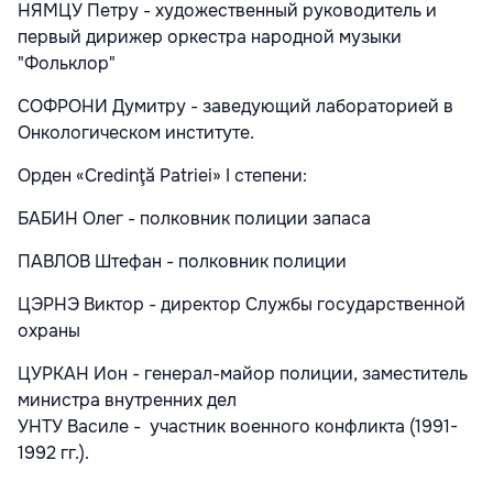
НЯМЦУ Петру - художественный руководитель и
первый дирижер оркестра народной музыки
"Фольклор"
СОФРОНИ Думитру - заведующий лабораторией в
Онкологическом институте.
Орден «Credinţă Patriei» I степени:
БАБИН Олег - полковник полиции запаса
ПАВЛОВ Штефан - полковник полиции
ЦЭРНЭ Виктор - директор Службы государственной
охраны
ЦУРКАН Ион - генерал-майор полиции, заместитель
министра внутренних дел
УНТУ Василе - участник военного конфликта (1991-
1992 гг.).