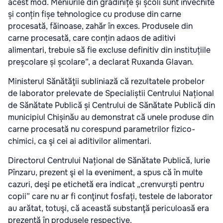
acest mod. Meniurile din grădinițe și școli sunt învechite
și conțin fișe tehnologice cu produse din carne
procesată, făinoase, zahăr în exces. Produsele din
carne procesată, care conțin adaos de aditivi
alimentari, trebuie să fie excluse definitiv din instituțiile
preșcolare și școlare”, a declarat Ruxanda Glavan.
Ministerul Sănătăţii subliniază că rezultatele probelor
de laborator prelevate de Specialiștii Centrului Național
de Sănătate Publică și Centrului de Sănătate Publică din
municipiul Chișinău au demonstrat că unele produse din
carne procesată nu corespund parametrilor fizico-
chimici, ca şi cei ai aditivilor alimentari.
Directorul Centrului Național de Sănătate Publică, Iurie
Pînzaru, prezent şi el la eveniment, a spus că în multe
cazuri, deşi pe etichetă era indicat „crenvurști pentru
copii” care nu ar fi conţinut fosfați, testele de laborator
au arătat, totuşi, că această substanţă periculoasă era
prezentă în produsele respective.