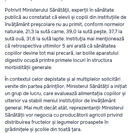
Potrivit Ministerului Sănătăţii, experții în sănătate
publică au constatat că elevii și copiii din instituțiile de
învățământ preșcolare nu au primit, conform normelor
naturale, 21,3 la sută carne, 39,0 la sută peşte, 37,7 la
sută ouă, 31,6 la sută lapte. Instituţia mai menţionează
că retrospectiva ultimilor 5 ani arată că sănătatea
copiilor devine tot mai precară, iar bolile aparatului
digestiv ocupă printre primele locuri în structura
morbidității generale.
În contextul celor depistate și al multiplelor solicitări
venite din partea părinților, Ministerul Sănătății a inițiat
un grup de lucru, care evaluează alimentația copiilor și
ulterior va stabili meniul instituțiilor de învățământ
general. Mai mult decât atât, reprezentanții Ministerul
Sănătății vor negocia cu producătorii agricoli privind
distribuirea fructelor și legumelor proaspete în
grădinițele și școlile din toată țara.