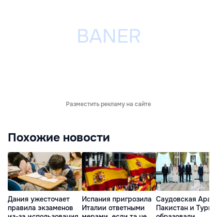
Разместить рекламу на сайте
Похожие новости
Дания ужесточает
Испания пригрозила
Саудовская Арав
правила экзаменов
Италии ответными
Пакистан и Турц
из-за использования
мерами, если та не
образовали