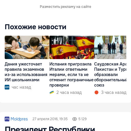
Разместить рекламу на сайте
Похожие новости
Дания ужесточает
Испания пригрозила
Саудовская Арав
правила экзаменов
Италии ответными
Пакистан и Турц
из-за использования
мерами, если та не
образовали
ИИ школьниками
отменит пограничные
оборонительный
проверки
союз
час назад
2 часа назад
3 часа назад
Moldpres
27 апреля 2016, 19:35
5 129
Президент Республики