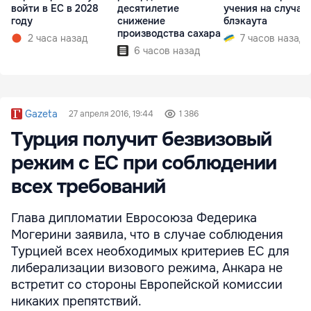
войти в ЕС в 2028
десятилетие
учения на случай
году
снижение
блэкаута
производства сахара
2 часа назад
7 часов назад
6 часов назад
Gazeta
27 апреля 2016, 19:44
1 386
Турция получит безвизовый
режим с ЕС при соблюдении
всех требований
Глава дипломатии Евросоюза Федерика
Могерини заявила, что в случае соблюдения
Турцией всех необходимых критериев ЕС для
либерализации визового режима, Анкара не
встретит со стороны Европейской комиссии
никаких препятствий.