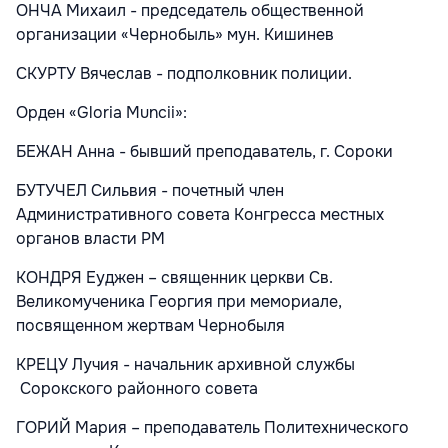
ОНЧА Михаил - председатель общественной
организации «Чернобыль» мун. Кишинев
СКУРТУ Вячеслав - подполковник полиции.
Орден «Gloria Muncii»:
БЕЖАН Анна - бывший преподаватель, г. Сороки
БУТУЧЕЛ Сильвия - почетный член
Административного совета Конгресса местных
органов власти РМ
КОНДРЯ Еуджен – священник церкви Св.
Великомученика Георгия при мемориале,
посвященном жертвам Чернобыля
КРЕЦУ Лучия - начальник архивной службы
Сорокского районного совета
ГОРИЙ Мария – преподаватель Политехнического