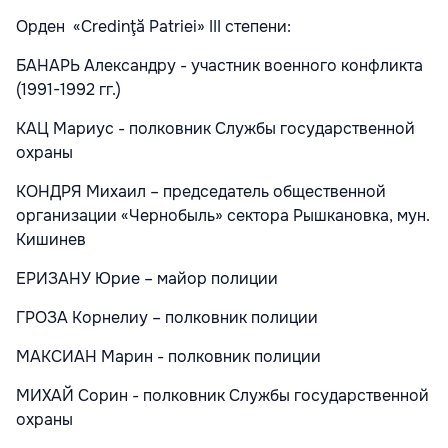
Орден «Credinţă Patriei» III степени:
БАНАРЬ Александру - участник военного конфликта
(1991-1992 гг.)
КАЦ Мариус - полковник Службы государственной
охраны
КОНДРЯ Михаил – председатель общественной
организации «Чернобыль» сектора Рышкановка, мун.
Кишинев
ЕРИЗАНУ Юрие – майор полиции
ГРОЗА Корнелиу – полковник полиции
МАКСИАН Марин - полковник полиции
МИХАЙ Сорин - полковник Службы государственной
охраны