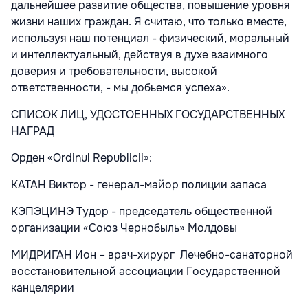
дальнейшее развитие общества, повышение уровня
жизни наших граждан. Я считаю, что только вместе,
используя наш потенциал - физический, моральный
и интеллектуальный, действуя в духе взаимного
доверия и требовательности, высокой
ответственности, - мы добьемся успеха».
СПИСОК ЛИЦ, УДОСТОЕННЫХ ГОСУДАРСТВЕННЫХ
НАГРАД
Орден «Ordinul Republicii»:
КАТАН Виктор - генерал-майор полиции запаса
КЭПЭЦИНЭ Тудор - председатель общественной
организации «Союз Чернобыль» Молдовы
МИДРИГАН Ион – врач-хирург Лечебно-санаторной
восстановительной ассоциации Государственной
канцелярии