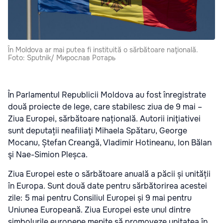
În Moldova ar mai putea fi instituită o sărbătoare naţională.
Foto: Sputnik/ Мирослав Ротарь
În Parlamentul Republicii Moldova au fost înregistrate
două proiecte de lege, care stabilesc ziua de 9 mai –
Ziua Europei, sărbătoare națională. Autorii iniţiativei
sunt deputații neafiliaţi Mihaela Spătaru, George
Mocanu, Ștefan Creangă, Vladimir Hotineanu, Ion Bălan
şi Nae-Simion Pleșca.
Ziua Europei este o sărbătoare anuală a păcii și unității
în Europa. Sunt două date pentru sărbătorirea acestei
zile: 5 mai pentru Consiliul Europei și 9 mai pentru
Uniunea Europeană. Ziua Europei este unul dintre
simbolurile europene menite să promoveze unitatea în