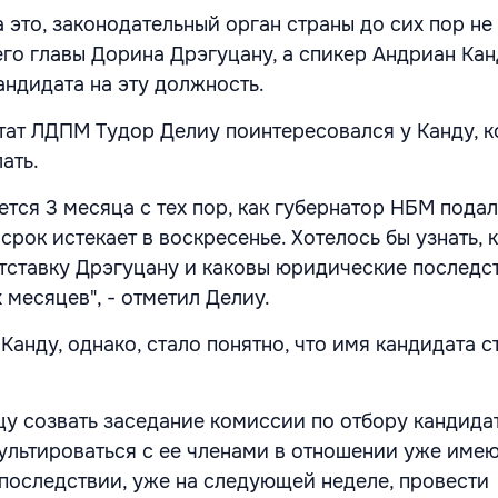
 это, законодательный орган страны до сих пор не
го главы Дорина Дрэгуцану, а спикер Андриан Кан
андидата на эту должность.
утат ЛДПМ Тудор Делиу поинтересовался у Канду, к
лать.
ется 3 месяца с тех пор, как губернатор НБМ подал 
 срок истекает в воскресенье. Хотелось бы узнать, 
тставку Дрэгуцану и каковы юридические последс
 месяцев", - отметил Делиу.
Канду, однако, стало понятно, что имя кандидата с
ицу созвать заседание комиссии по отбору кандида
сультироваться с ее членами в отношении уже име
впоследствии, уже на следующей неделе, провести