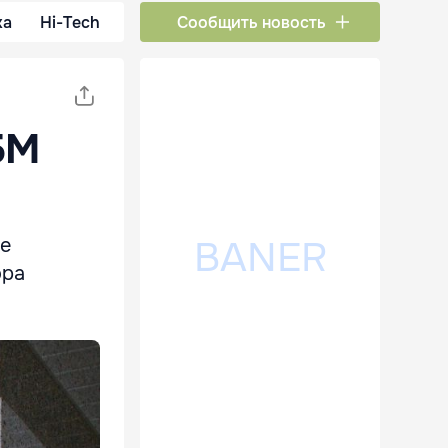
ка
Hi-Tech
Сообщить новость
БМ
ие
ора