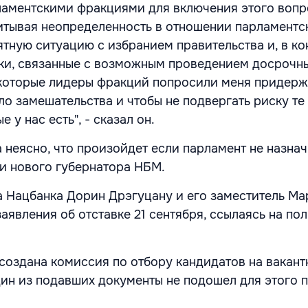
ламентскими фракциями для включения этого вопр
читывая неопределенность в отношении парламентс
ятную ситуацию с избранием правительства и, в к
ски, связанные с возможным проведением досрочн
екоторые лидеры фракций попросили меня придерж
ыло замешательства и чтобы не подвергать риску т
 у нас есть", - сказал он.
 неясно, что произойдет если парламент не назнач
и нового губернатора НБМ.
а Нацбанка Дорин Дрэгуцану и его заместитель Ма
аявления об отставке 21 сентября, ссылаясь на по
создана комиссия по отбору кандидатов на вакант
дин из подавших документы не подошел для этого 