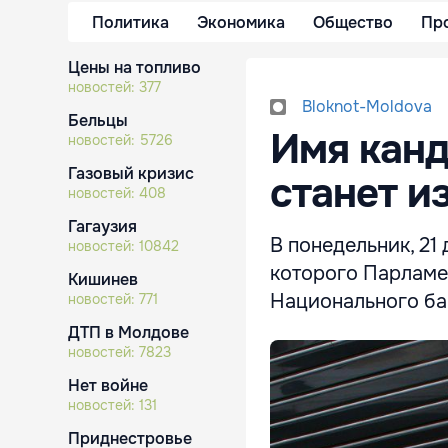
Политика
Экономика
Общество
Пр
Цены на топливо
новостей:
377
Bloknot-Moldova
Бельцы
Имя канд
новостей:
5726
Газовый кризис
станет и
новостей:
408
Гагаузия
В понедельник, 21
новостей:
10842
которого Парламе
Кишинев
Национального ба
новостей:
771
ДТП в Молдове
новостей:
7823
Нет войне
новостей:
131
Приднестровье