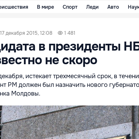
оисшествия
В мире
Спорт
Леди
Авто
Нау
17 декабря 2015, 12:08
1 481
идата в президенты Н
звестно не скоро
 декабря, истекает трехмесячный срок, в течен
нт РМ должен был назначить нового губернат
нка Молдовы.