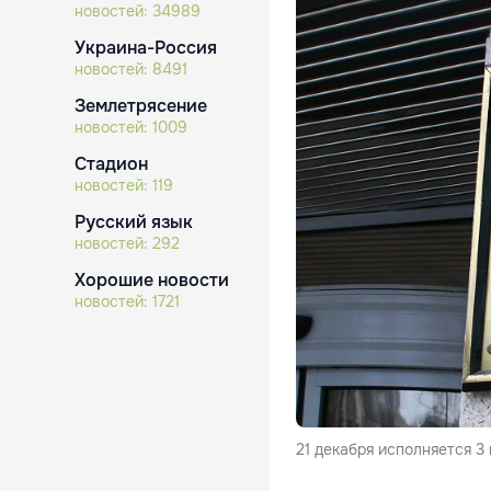
новостей:
34989
Украина-Россия
новостей:
8491
Землетрясение
новостей:
1009
Стадион
новостей:
119
Русский язык
новостей:
292
Хорошие новости
новостей:
1721
21 декабря исполняется 3 