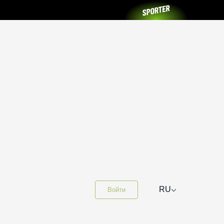
⌵
RU
Войти