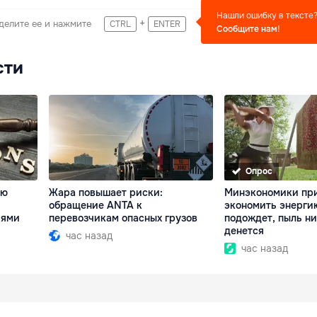
Нашли ошибку в тексте
+
делите ее и нажмите
CTRL
ENTER
Сообщите нам!
сти
Опрос
ую
Жара повышает риски:
Минэкономики пр
обращение ANTA к
экономить энерги
иями
перевозчикам опасных грузов
подождет, пыль ни
денется
час назад
час назад