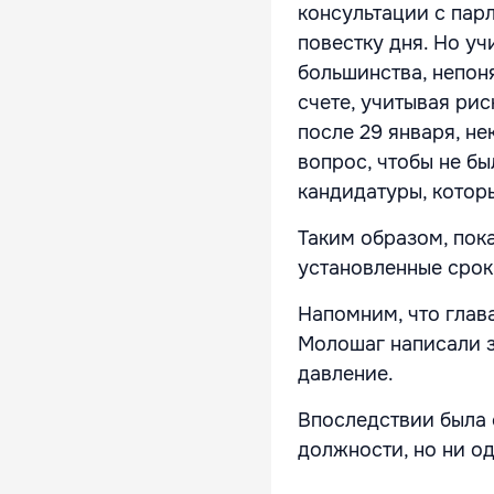
консультации с пар
повестку дня. Но у
большинства, непон
счете, учитывая ри
после 29 января, н
вопрос, чтобы не б
кандидатуры, которые
Таким образом, пока
установленные срок
Напомним, что глав
Молошаг написали з
давление.
Впоследствии была 
должности, но ни о