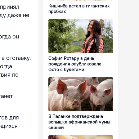
Кишинёв встал в гигантских
 принял
пробках
ду даже не
огда он
в отставку.
София Ротару в день
рождения опубликовала
когда
фото с букетами
твия по
танет
В Паланке подтверждена
тов для
вспышка африканской чумы
ющихся
свиней