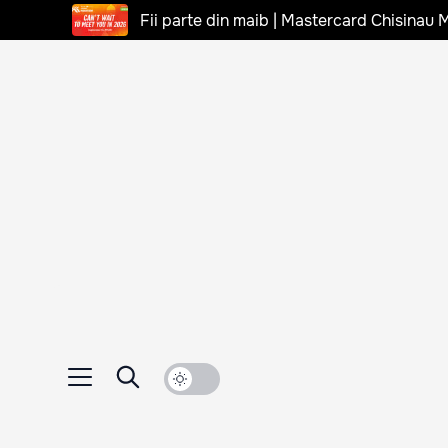
Fii parte din maib | Mastercard Chisinau 