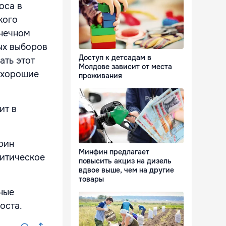
оса в
кого
онечном
ых выборов
Доступ к детсадам в
ать этот
Молдове зависит от места
е хорошие
проживания
ит в
рин
Минфин предлагает
литическое
повысить акциз на дизель
вдвое выше, чем на другие
товары
ные
поста.