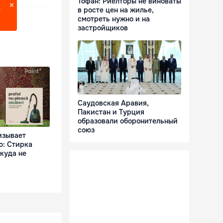
Тофан: Риелторы не виноваты
в росте цен на жилье,
?
смотреть нужно и на
застройщиков
Саудовская Аравия,
Пакистан и Турция
образовали оборонительный
союз
изывает
ю: Стирка
куда не