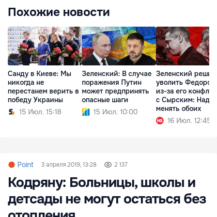
Похожие новости
Санду в Киеве: Мы
Зеленский: В случае
Зеленский решил
никогда не
поражения Путин
уволить Федоров
перестанем верить в
может предпринять
из-за его конфли
победу Украины
опасные шаги
с Сырским: Надо
менять обоих
15 Июл. 15:18
15 Июл. 10:00
16 Июл. 12:45
Point
3 апреля 2019, 13:28
2 137
Кодряну: Больницы, школы и
детсады не могут остаться без
отопления