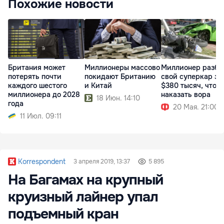
Похожие новости
Британия может
Миллионеры массово
Миллионер разби
потерять почти
покидают Британию
свой суперкар за
каждого шестого
и Китай
$380 тысяч, чтоб
миллионера до 2028
наказать вора
18 Июн. 14:10
года
20 Мая. 21:00
11 Июл. 09:11
Korrespondent
3 апреля 2019, 13:37
5 895
На Багамах на крупный
круизный лайнер упал
подъемный кран