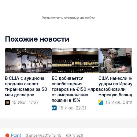
Разместить рекламу на сайте
Похожие новости
В США с аукциона
ЕС добивается
США нанесли нов
продали скелет
освобождения
удары по Ирану и
тираннозавра за 50
товаров на €150 млрд
возобновили
млн долларов
от американских
морскую блокаду
пошлин в 15%
15 Июл. 17:27
15 Июл. 08:11
15 Июл. 22:31
Point
3 апреля 2019, 13:45
17 926