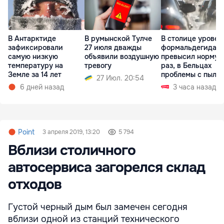
В Антарктиде
В румынской Тулче
В столице уровен
зафиксировали
27 июля дважды
формальдегида
самую низкую
объявили воздушную
превысил норму в
температуру на
тревогу
раз, в Бельцах
Земле за 14 лет
проблемы с пыль
27 Июл. 20:54
6 дней назад
3 часа назад
Point
3 апреля 2019, 13:20
5 794
Вблизи столичного
автосервиса загорелся склад
отходов
Густой черный дым был замечен сегодня
вблизи одной из станций технического