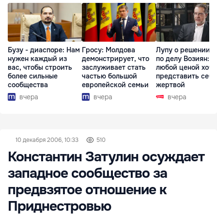
Бузу - диаспоре: Нам
Гросу: Молдова
Лупу о решении с
нужен каждый из
демонстрирует, что
по делу Возиян: 
вас, чтобы строить
заслуживает стать
любой ценой хоче
более сильные
частью большой
представить себя
сообщества
европейской семьи
жертвой
вчера
вчера
вчера
10 декабря 2006, 10:33
510
Константин Затулин осуждает
западное сообщество за
предвзятое отношение к
Приднестровью