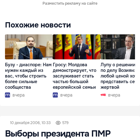
Разместить рекламу на сайте
Похожие новости
Бузу - диаспоре: Нам
Гросу: Молдова
Лупу о решении с
нужен каждый из
демонстрирует, что
по делу Возиян: 
вас, чтобы строить
заслуживает стать
любой ценой хоче
более сильные
частью большой
представить себя
сообщества
европейской семьи
жертвой
вчера
вчера
вчера
10 декабря 2006, 10:33
579
Выборы президента ПМР