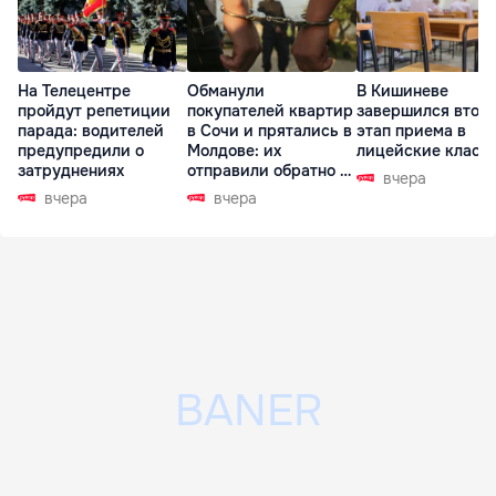
На Телецентре
Обманули
В Кишиневе
пройдут репетиции
покупателей квартир
завершился втор
парада: водителей
в Сочи и прятались в
этап приема в
предупредили о
Молдове: их
лицейские класс
затруднениях
отправили обратно в
вчера
РФ
вчера
вчера