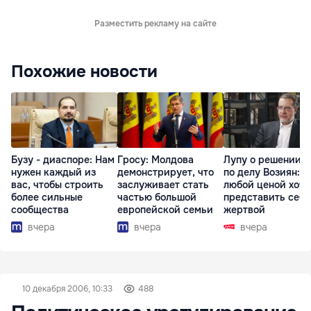
Разместить рекламу на сайте
Похожие новости
Бузу - диаспоре: Нам
Гросу: Молдова
Лупу о решении с
нужен каждый из
демонстрирует, что
по делу Возиян: 
вас, чтобы строить
заслуживает стать
любой ценой хоче
более сильные
частью большой
представить себя
сообщества
европейской семьи
жертвой
вчера
вчера
вчера
10 декабря 2006, 10:33
488