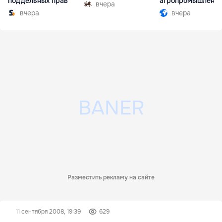
поддельных прав
агропромышленн
вчера
комплексе
вчера
вчера
Разместить рекламу на сайте
11 сентября 2008, 19:39
629