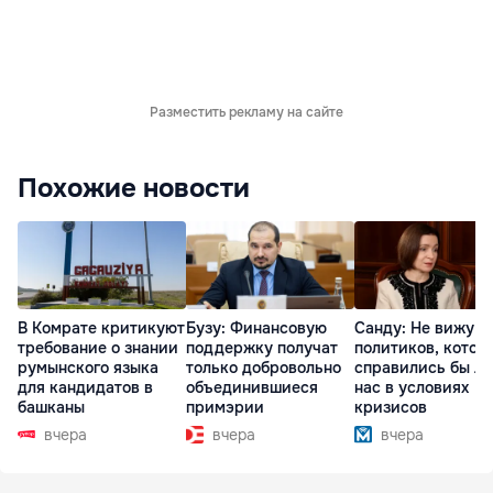
Разместить рекламу на сайте
Похожие новости
В Комрате критикуют
Бузу: Финансовую
Санду: Не вижу
требование о знании
поддержку получат
политиков, котор
румынского языка
только добровольно
справились бы л
для кандидатов в
объединившиеся
нас в условиях
башканы
примэрии
кризисов
вчера
вчера
вчера