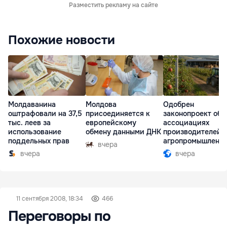
Разместить рекламу на сайте
Похожие новости
Молдаванина
Молдова
Одобрен
оштрафовали на 37,5
присоединяется к
законопроект об
тыс. леев за
европейскому
ассоциациях
использование
обмену данными ДНК
производителей 
поддельных прав
агропромышленн
вчера
комплексе
вчера
вчера
11 сентября 2008, 18:34
466
Переговоры по