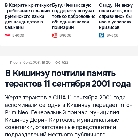
В Комрате критикуют
Бузу: Финансовую
Санду: Не вижу
требование о знании
поддержку получат
политиков, котор
румынского языка
только добровольно
справились бы л
для кандидатов в
объединившиеся
нас в условиях
башканы
примэрии
кризисов
вчера
вчера
вчера
11 сентября 2008, 18:20
522
В Кишинэу почтили память
терактов 11 сентября 2001 года
Жертв терактов в США 11 сентября 2001 года
вспоминали сегодня в Кишинэу, передает Info-
Prim Neo. Генеральный примар муниципия
Кишинэу Дорин Киртоаэк, муниципальные
советники, ответственные представители
подразделений местного публичного