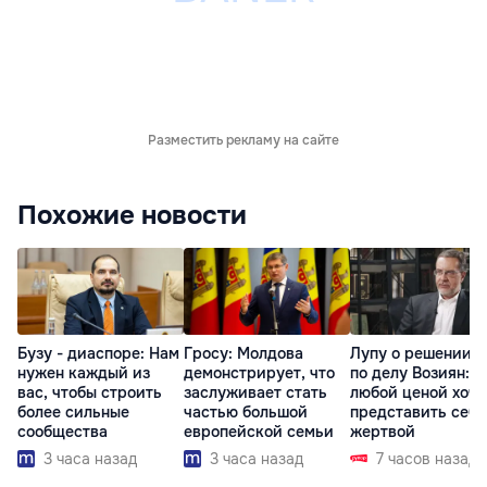
Разместить рекламу на сайте
Похожие новости
Бузу - диаспоре: Нам
Гросу: Молдова
Лупу о решении с
нужен каждый из
демонстрирует, что
по делу Возиян: 
вас, чтобы строить
заслуживает стать
любой ценой хоче
более сильные
частью большой
представить себя
сообщества
европейской семьи
жертвой
3 часа назад
3 часа назад
7 часов назад