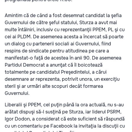
Amintim că de când a fost desemnat candidat la şefia
Guvernului de către şeful statului, Sturza a avut mai
multe întâlniri, inclusiv cu reprezentanţii PPEM, PL şi cu
cei ai PLDM. De asemenea acesta a încercat să poarte
un dialog cu partenerii sociali ai Guvernului, fiind
respins de sindicate pentru atitudinea pe care a
manifestat-o faţă de acestea în anii 90. De asemenea
Partidul Democrat a anunţat că îl boicotează
totalmente pe candidatul Preşedintelui, a cărui
desemnare ar reprezenta, potrivit unora, un exerciţiu
steril şi ar urmări alte scopuri decât formarea
Guvernului.
Liberalii şi PPEM, cel puţin până la ora actuală, nu s-au
arătat dispuşi să-l susţină pe Sturza, iar liderul PSRM,
Igor Dodon, a considerat că este suficient să răspundă
cu un comentariu pe Facebook la invitaţia la discuţii cu