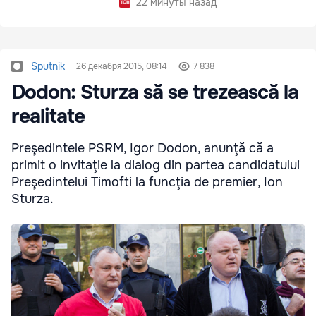
22 минуты назад
Sputnik
26 декабря 2015, 08:14
7 838
Dodon: Sturza să se trezească la
realitate
Preşedintele PSRM, Igor Dodon, anunţă că a
primit o invitaţie la dialog din partea candidatului
Preşedintelui Timofti la funcţia de premier, Ion
Sturza.