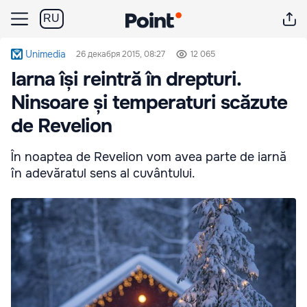
RU
Unimedia
26 декабря 2015, 08:27
12 065
Iarna își reintră în drepturi.
Ninsoare și temperaturi scăzute
de Revelion
În noaptea de Revelion vom avea parte de iarnă
în adevăratul sens al cuvântului.