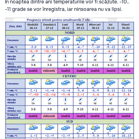
În noaptea dintre ani temperaturile vor fi scăzute. -10..
-11 grade se vor înregistra, iar ninsoarea nu va lipsi.