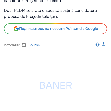
candidatul Preşedintelui Timofti.
Doar PLDM se arată dispus să susţină candidatura
propusă de Preşedintele ţării.
Подпишитесь на новости Point.md в Google
Источник
Sputnik