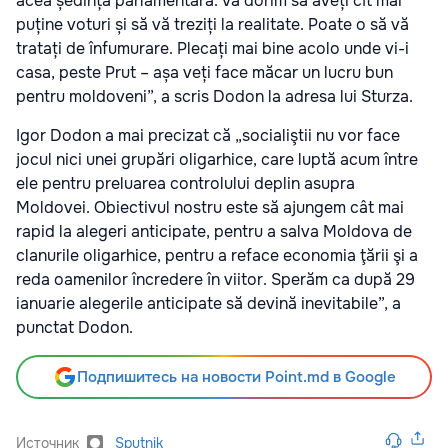
acea ședință parlamentară. Vă dorim să aveți cît mai
puține voturi și să vă treziți la realitate. Poate o să vă
tratați de înfumurare. Plecați mai bine acolo unde vi-i
casa, peste Prut – așa veți face măcar un lucru bun
pentru moldoveni”, a scris Dodon la adresa lui Sturza.
Igor Dodon a mai precizat că „socialiştii nu vor face
jocul nici unei grupări oligarhice, care luptă acum între
ele pentru preluarea controlului deplin asupra
Moldovei. Obiectivul nostru este să ajungem cât mai
rapid la alegeri anticipate, pentru a salva Moldova de
clanurile oligarhice, pentru a reface economia ţării şi a
reda oamenilor încredere în viitor. Sperăm ca după 29
ianuarie alegerile anticipate să devină inevitabile”, a
punctat Dodon.
Подпишитесь на новости Point.md в Google
Источник
Sputnik