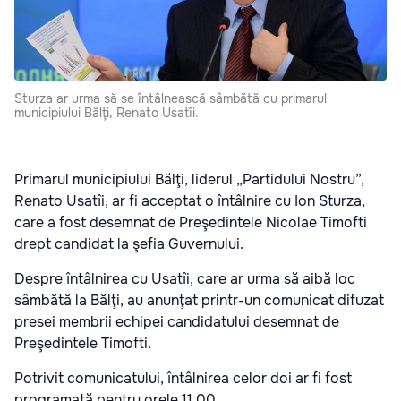
Sturza ar urma să se întâlnească sâmbătă cu primarul
municipiului Bălţi, Renato Usatîi.
Primarul municipiului Bălţi, liderul „Partidului Nostru”,
Renato Usatîi, ar fi acceptat o întâlnire cu Ion Sturza,
care a fost desemnat de Preşedintele Nicolae Timofti
drept candidat la şefia Guvernului.
Despre întâlnirea cu Usatîi, care ar urma să aibă loc
sâmbătă la Bălţi, au anunţat printr-un comunicat difuzat
presei membrii echipei candidatului desemnat de
Preşedintele Timofti.
Potrivit comunicatului, întâlnirea celor doi ar fi fost
programată pentru orele 11.00.