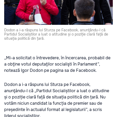
Dodon a i-a răspuns lui Sturza pe Facebook, anunţându-l că
Partidul Socialiștilor a luat o atitudine și o poziție clară față de
situația politică din țară.
„Mi-a solicitat o întrevedere, în încercarea, probabil de
a obţine votul deputaţilor socialişti în Parlament”,
notează Igor Dodon pe pagina sa de Facebook.
Dodon a i-a răspuns lui Sturza pe Facebook,
anunţându-l că „Partidul Socialiștilor a luat o atitudine
și o poziție clară față de situația politică din țară. Nu
votăm niciun candidat la funcția de premier sau de
președinte în actualul format al legislaturii”, a scris
liderul socialiştilor.