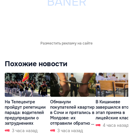
Разместить рекламу на сайте
Похожие новости
На Телецентре
Обманули
В Кишиневе
пройдут репетиции
покупателей квартир
завершился втор
парада: водителей
в Сочи и прятались в
этап приема в
предупредили о
Молдове: их
лицейские класс
затруднениях
отправили обратно в
4 часа назад
РФ
3 часа назад
3 часа назад