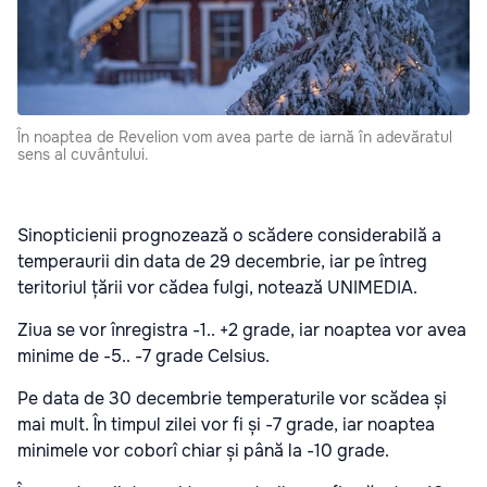
În noaptea de Revelion vom avea parte de iarnă în adevăratul
sens al cuvântului.
Sinopticienii prognozează o scădere considerabilă a
temperaurii din data de 29 decembrie, iar pe întreg
teritoriul țării vor cădea fulgi, notează UNIMEDIA.
Ziua se vor înregistra -1.. +2 grade, iar noaptea vor avea
minime de -5.. -7 grade Celsius.
Pe data de 30 decembrie temperaturile vor scădea și
mai mult. În timpul zilei vor fi și -7 grade, iar noaptea
minimele vor coborî chiar și până la -10 grade.