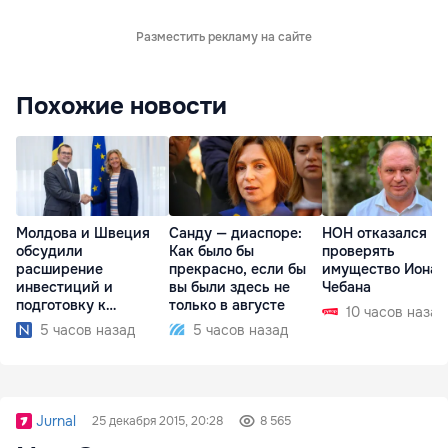
Разместить рекламу на сайте
Похожие новости
Молдова и Швеция
Санду — диаспоре:
НОН отказался
обсудили
Как было бы
проверять
расширение
прекрасно, если бы
имущество Иона
инвестиций и
вы были здесь не
Чебана
подготовку к
только в августе
10 часов назад
отопительному
5 часов назад
5 часов назад
сезону
Jurnal
25 декабря 2015, 20:28
8 565