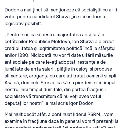
Dodon a mai ţinut să menţioneze că socialiştii nu ar fi
votat pentru candidatul Sturza „în nici un format
legislativ posibil”.
„Pentru noi, ca și pentru majoritatea absolută a
cetățenilor Republicii Moldova, Ion Sturza a pierdut
credibilitatea și legitimitatea politică încă la sfârşitul
anilor 1990. Niciodată nu vor fi date uitării măsurile
antisociale pe care le-ați adoptat, restanțele de
jumătate de an la salarii, plățile în caloși și produse
alimentare, aroganța cu care ați tratat oamenii simpli.
Așa că, domnule Sturza, ca să nu pierdem nici timpul
nostru, nici timpul dumitale, din partea fracțiunii
socialiste vă transmitem că nu veți avea votul
deputaților noștri”, a mai scris Igor Dodon.
Mai mult decât atât, a continuat liderul PSRM, „vom
examina în fracțiune dacă în general vom fi prezenți la