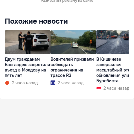
Разместить рекламу на сайте
Похожие новости
Двум гражданам
Водителей призвали
В Кишиневе
Бангладеш запретили
соблюдать
завершился
въезд в Молдову на
ограничения на
масштабный этап
пять лет
трассе R3
обновления улиц
Буребиста
2 часа назад
2 часа назад
2 часа назад