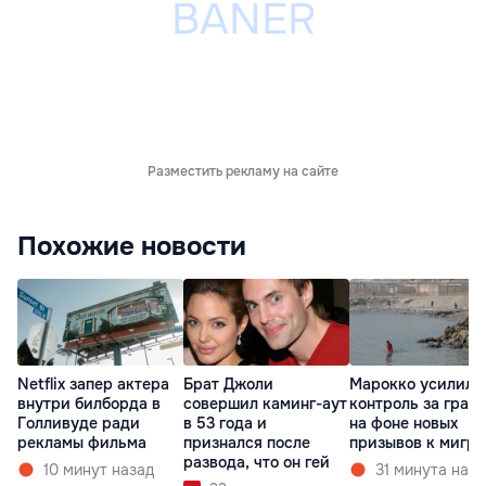
Разместить рекламу на сайте
Похожие новости
Netflix запер актера
Брат Джоли
Марокко усилило
внутри билборда в
совершил каминг-аут
контроль за гран
Голливуде ради
в 53 года и
на фоне новых
рекламы фильма
признался после
призывов к мигр
развода, что он гей
10 минут назад
31 минута наза