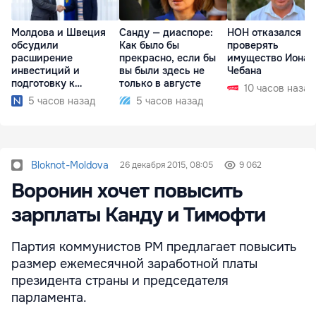
Молдова и Швеция
Санду — диаспоре:
НОН отказался
обсудили
Как было бы
проверять
расширение
прекрасно, если бы
имущество Иона
инвестиций и
вы были здесь не
Чебана
подготовку к
только в августе
10 часов назад
отопительному
5 часов назад
5 часов назад
сезону
Bloknot-Moldova
26 декабря 2015, 08:05
9 062
Воронин хочет повысить
зарплаты Канду и Тимофти
Партия коммунистов РМ предлагает повысить
размер ежемесячной заработной платы
президента страны и председателя
парламента.