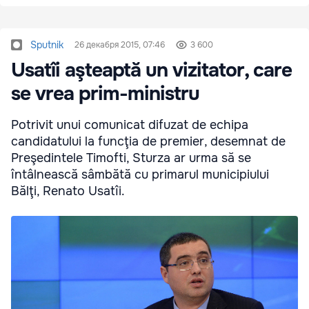
Sputnik
26 декабря 2015, 07:46
3 600
Usatîi aşteaptă un vizitator, care
se vrea prim-ministru
Potrivit unui comunicat difuzat de echipa
candidatului la funcţia de premier, desemnat de
Preşedintele Timofti, Sturza ar urma să se
întâlnească sâmbătă cu primarul municipiului
Bălţi, Renato Usatîi.